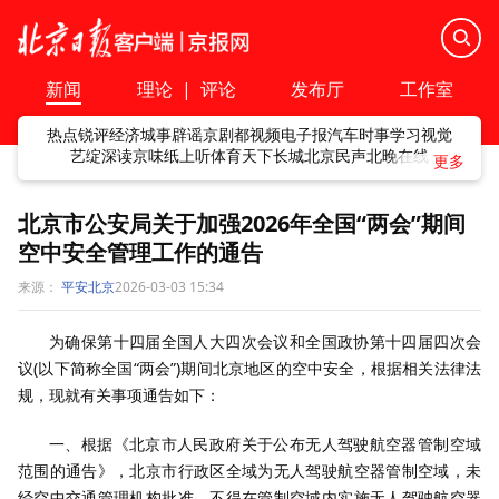
新闻
理论
|
评论
发布厅
工作室
热点
锐评
经济
城事
辟谣
京剧
都视频
电子报
汽车
时事
学习
视觉
艺绽
深读
京味
纸上听
体育
天下
长城
北京民声
北晚在线
北京市公安局关于加强2026年全国“两会”期间
空中安全管理工作的通告
来源：
平安北京
2026-03-03 15:34
为确保第十四届全国人大四次会议和全国政协第十四届四次会
议(以下简称全国“两会”)期间北京地区的空中安全，根据相关法律法
规，现就有关事项通告如下：
一、根据《北京市人民政府关于公布无人驾驶航空器管制空域
范围的通告》，北京市行政区全域为无人驾驶航空器管制空域，未
经空中交通管理机构批准，不得在管制空域内实施无人驾驶航空器