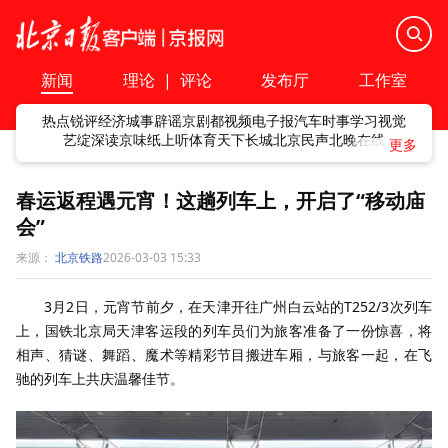
新闻
理论
|
评论
发布厅
工作室
热点
锐评
经济
城事
辟谣
京剧
都视频
电子报
汽车
时事
学习
视觉
艺绽
深读
京味
纸上听
体育
天下
长城
北京民声
北晚在线
春运返程遇元宵！这趟列车上，开启了“移动庙
会”
来源：
北京铁路
2026-03-03 15:33
3月2日，元宵节前夕，在天津开往广州白云站的T252/3次列车
上，国铁北京局天津客运段的列车员们为旅客准备了一份惊喜，将
相声、猜谜、舞蹈、魔术等精彩节目搬进车厢，与旅客一起，在飞
驰的列车上共庆温馨佳节。