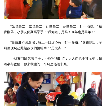
“坐也是立，立也是立，行也是立，卧也是立，打一动物。” 话
音刚落，小朋友便高高举手：“我知道，是马！今年也是马年！”
“白白胖胖圆溜溜，咬上一口甜心头，打一食物。”谜题刚出，车
厢里便响起此起彼伏的抢答声：“是元宵！”
小朋友们蹦跳着举手，小脸写满期待；大人们也不甘示弱，纷
纷参与竞猜，你来我往间，车厢里热闹非凡。