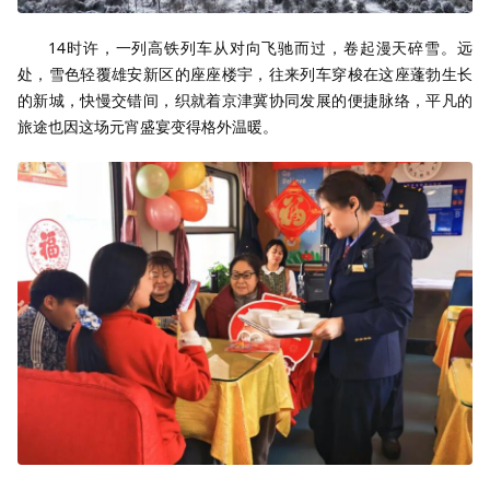
14时许，一列高铁列车从对向飞驰而过，卷起漫天碎雪。远
处，雪色轻覆雄安新区的座座楼宇，往来列车穿梭在这座蓬勃生长
的新城，快慢交错间，织就着京津冀协同发展的便捷脉络，平凡的
旅途也因这场元宵盛宴变得格外温暖。