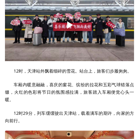
12时，天津站外飘着细碎的雪花。站台上，旅客们步履匆匆。
车厢内暖意融融，喜庆的窗花、缤纷的拉花和五彩气球错落点
缀，火红的色彩将节日的氛围感拉满，旅客踏入车厢便觉心头一
暖。
12时29分，列车缓缓驶出天津站，载着满车的期许，向家的方
向前行。