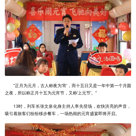
“正月为元月，古人称夜为‘宵’，而十五日又是一年中第一个月圆
之夜，所以称正月十五为元宵节，又称‘上元节’。”
13时，列车长张文泉化身主持人率先登场，欢快洪亮的声音，
吸引着旅客们纷纷移步餐车，一场热闹的元宵盛宴即将开启。