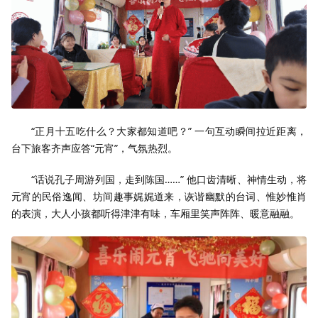
“正月十五吃什么？大家都知道吧？” 一句互动瞬间拉近距离，
台下旅客齐声应答“元宵”，气氛热烈。
“话说孔子周游列国，走到陈国……” 他口齿清晰、神情生动，将
元宵的民俗逸闻、坊间趣事娓娓道来，诙谐幽默的台词、惟妙惟肖
的表演，大人小孩都听得津津有味，车厢里笑声阵阵、暖意融融。