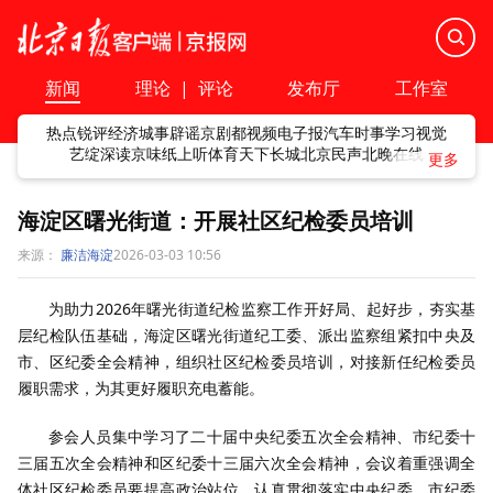
新闻
理论
|
评论
发布厅
工作室
热点
锐评
经济
城事
辟谣
京剧
都视频
电子报
汽车
时事
学习
视觉
艺绽
深读
京味
纸上听
体育
天下
长城
北京民声
北晚在线
海淀区曙光街道：开展社区纪检委员培训
来源：
廉洁海淀
2026-03-03 10:56
为助力2026年曙光街道纪检监察工作开好局、起好步，夯实基
层纪检队伍基础，海淀区曙光街道纪工委、派出监察组紧扣中央及
市、区纪委全会精神，组织社区纪检委员培训，对接新任纪检委员
履职需求，为其更好履职充电蓄能。
参会人员集中学习了二十届中央纪委五次全会精神、市纪委十
三届五次全会精神和区纪委十三届六次全会精神，会议着重强调全
体社区纪检委员要提高政治站位，认真贯彻落实中央纪委、市纪委