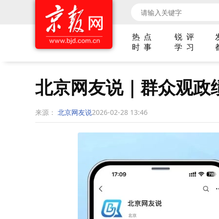
热 点
锐 评
时 事
学 习
北京网友说｜群众观政
来源：
北京网友说
2026-02-28 13:46