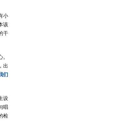
有小
本该
的干
心。
，出
我们
生设
句唱
的检