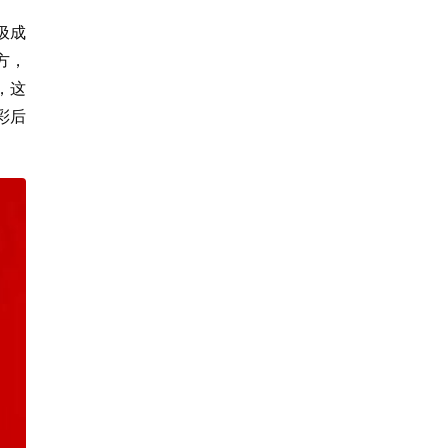
圾成
方，
，这
彩后