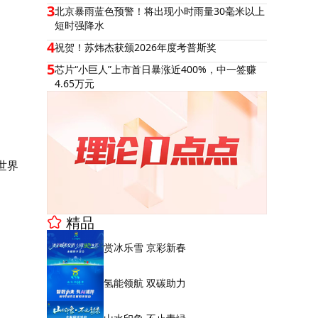
3
北京暴雨蓝色预警！将出现小时雨量30毫米以上
短时强降水
4
祝贺！苏炜杰获颁2026年度考普斯奖
5
芯片“小巨人”上市首日暴涨近400%，中一签赚
4.65万元
世界
精品
赏冰乐雪 京彩新春
氢能领航 双碳助力