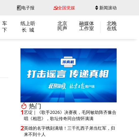
电子报
全国党媒
新闻滚动
 车
纸上听
北京
融媒体
北晚
民声
工作室
在线
 下
长 城
热门
1
艺绽｜《歌手2026》决赛夜，毛阿敏助阵齐豫合
唱《相思》，歌坛传奇同台情怀满满
2
英雄的名字镌刻满墙！三千扎西子弟当红军，归
来不到十人