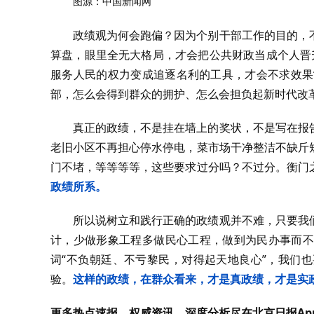
图源：中国新闻网
政绩观为何会跑偏？因为个别干部工作的目的，
算盘，眼里全无大格局，才会把公共财政当成个人晋升
服务人民的权力变成追逐名利的工具，才会不求效果“亮
部，怎么会得到群众的拥护、怎么会担负起新时代改
真正的政绩，不是挂在墙上的奖状，不是写在报
老旧小区不再担心停水停电，菜市场干净整洁不缺斤
门不堵，等等等等，这些要求过分吗？不过分。衡门
政绩所系。
所以说树立和践行正确的政绩观并不难，只要我
计，少做形象工程多做民心工程，做到为民办事而不
词“不负朝廷、不亏黎民，对得起天地良心”，我们
验。
这样的政绩，在群众看来，才是真政绩，才是实
更多热点速报、权威资讯、深度分析尽在北京日报Ap