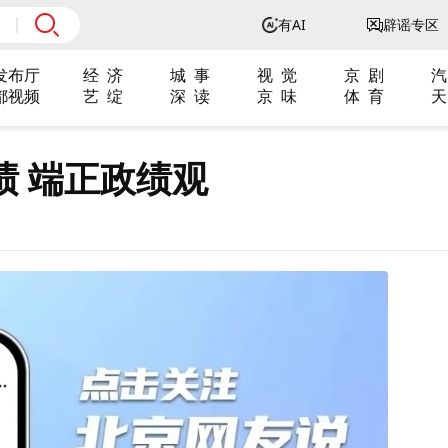
有AI
辟谣专区
发布厅
经 济
城 事
视 觉
京 剧
汽
都视频
艺 绽
深 读
京 味
体 育
天
绩 端正政绩观