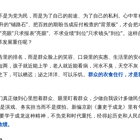
不是为党为民，而是为了自己的前途、为了自己的私利。心中常
的“铺路石”、把百姓的期盼当成应付检查的“背景板”，才会把
眼”只求报表“亮眼”、不求业绩“到位”只求镜头“到位”。这样
革发展重任呢？
告里的排名，而是群众脸上的笑容、口袋里的实惠、生活里的安
短两，孩子就近能上学，老人就近能看病，河水不臭，天空不灰
之下，可以栖迟；泌之洋洋、可以乐饥。
群众的衣食住行，才是
们真正做到心里想着群众、眼里盯着群众，少做自我设计多做民
是演戏、务实担当而不是摆拍。新编京剧《廉吏于成龙》里有
也要学于成龙这种精神，不负党和时代重托，经得起历史和人民
政绩。
p