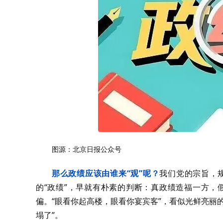
图源：北京日报公众号
那么政绩应该由谁来“观”呢？
我们党的宗旨，
的“政绩”，早就有朴素的判断：真政绩造福一方，
偏。“眼看你起高楼，眼看你宴宾客”，看似光鲜亮丽
塌了”。