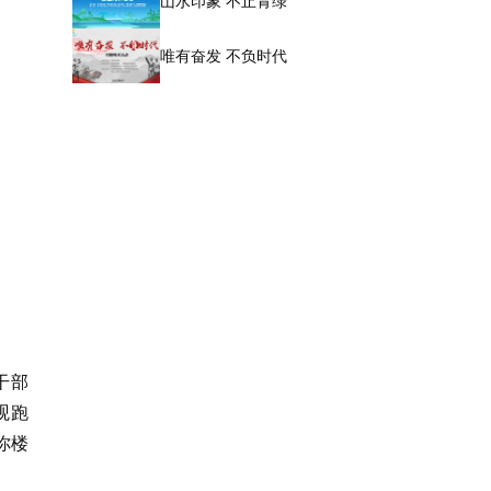
山水印象 不止青绿
唯有奋发 不负时代
干部
观跑
你楼