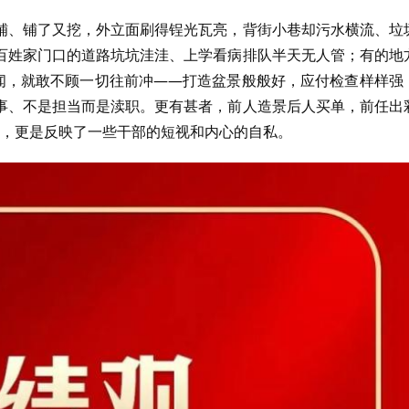
铺、铺了又挖，外立面刷得锃光瓦亮，背街小巷却污水横流、垃
百姓家门口的道路坑坑洼洼、上学看病排队半天无人管；有的地
新闻，就敢不顾一切往前冲——打造盆景般般好，应付检查样样强
事、不是担当而是渎职。更有甚者，前人造景后人买单，前任出
行为，更是反映了一些干部的短视和内心的自私。