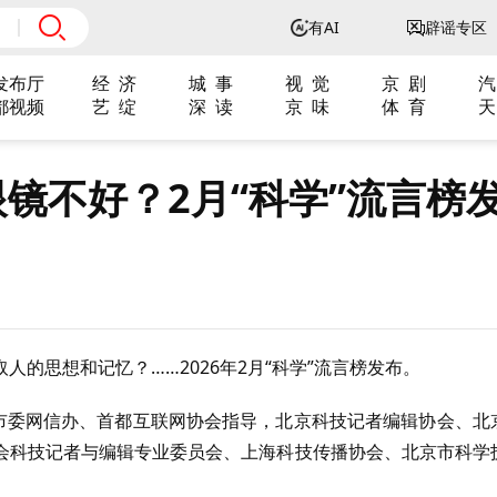
有AI
辟谣专区
发布厅
经 济
城 事
视 觉
京 剧
汽
都视频
艺 绽
深 读
京 味
体 育
天
镜不好？2月“科学”流言榜
的思想和记忆？……2026年2月“科学”流言榜发布。
京市委网信办、首都互联网协会指导，北京科技记者编辑协会、北
会科技记者与编辑专业委员会、上海科技传播协会、北京市科学