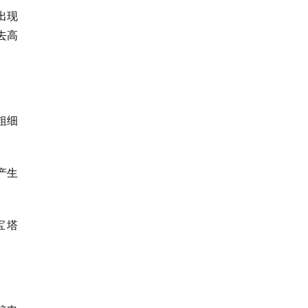
出现
去高
粗细
产生
宝塔