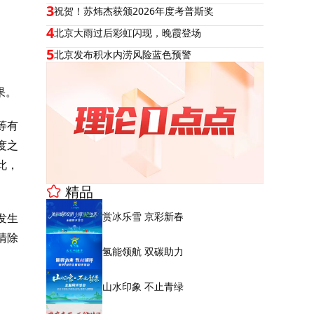
3
祝贺！苏炜杰获颁2026年度考普斯奖
4
北京大雨过后彩虹闪现，晚霞登场
5
北京发布积水内涝风险蓝色预警
果。
等有
度之
此，
精品
赏冰乐雪 京彩新春
发生
清除
氢能领航 双碳助力
山水印象 不止青绿