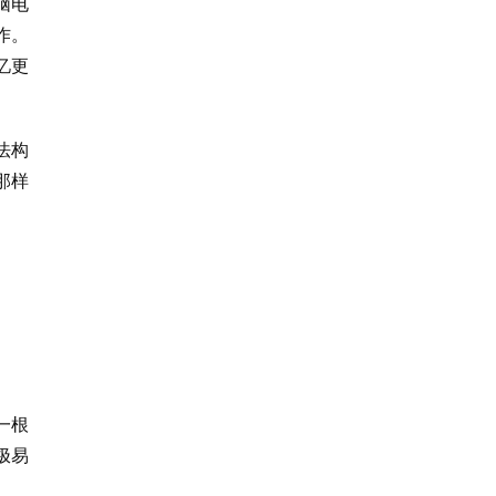
脑电
作。
忆更
法构
那样
一根
极易