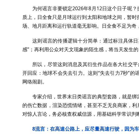
为何谣言非要锁定2026年8月12日这个日子呢
质上，日全食只是月球运行到太阳和地球之间，暂时
场、地月距离和运行轨道毫无影响。日全食不足为奇，
这则谣言的传播逻辑十分简单：通过标注具体日期
感”；再利用公众对天文现象的陌生感，将当天发生的
所以，尽管这则消息及其衍生作品在各大社交平
开回应：地球不会失去引力。这则“失去引力7秒”
网络闹剧。
专家介绍，世界末日类谣言的典型套路，就是绑
的伤亡数据，渲染恐慌情绪，甚至不乏无良商家，利
对惊人言论，务必核查权威信源，用基础科学常识判
8
流言：在高速公路上，应尽量高速行驶，因为