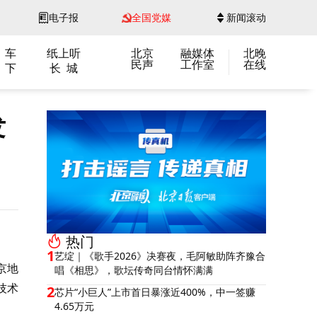
电子报
全国党媒
新闻滚动
 车
纸上听
北京
融媒体
北晚
民声
工作室
在线
 下
长 城
发
热门
1
艺绽｜《歌手2026》决赛夜，毛阿敏助阵齐豫合
京地
唱《相思》，歌坛传奇同台情怀满满
技术
2
芯片“小巨人”上市首日暴涨近400%，中一签赚
4.65万元