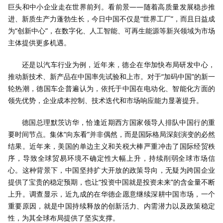
巨头和中小企业走在世界前列。看前景——随着高质量发展稳步推
进、新质生产力蓬勃生长，今日中国不仅是“世界工厂”，而且日益成
为“创新中心”，在数字化、人工智能、可再生能源等新兴领域为市场
主体提供更多机遇。
还是以汽车行业为例，近年来，德企在华加快布局研发中心，
推动新技术、新产品在中国率先试验和上市。对于“加码中国”的新一
轮热潮，德国车企普遍认为，依托于中国在电动化、智能化方面的
领先优势，企业成本控制、技术迭代和市场响应能力显著提升。
德国总理默茨访华，恰逢近期西方国家领导人排队中国行的重
要时间节点。集体“向东看”并非偶然，而是国际格局深刻演变的必然
结果。近年来，美国的单边主义和关税大棒严重冲击了国际经贸秩
序，导致全球贸易环境不确定性大幅上升，持续削弱全球市场信
心。这种背景下，中国坚持扩大开放的政策导向，无疑为跨国企业
提供了宝贵的稳定预期，也让“投资中国就是投资未来”的含金量不断
上升。调查显示，近九成的在华德企愿意继续深耕中国市场，一个
重要原因，就是中国持续释放的创新活力、内需潜力以及政策稳定
性，为其全球布局提供了坚实支撑。