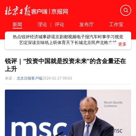
新闻
理论
|
评论
发布厅
工作室
热点
锐评
经济
城事
辟谣
京剧
都视频
电子报
汽车
时事
学习
视觉
艺绽
深读
京味
纸上听
体育
天下
长城
北京民声
北晚在线
锐评 | “投资中国就是投资未来”的含金量还在
上升
来源：
北京日报客户端
2026-02-27 09:03