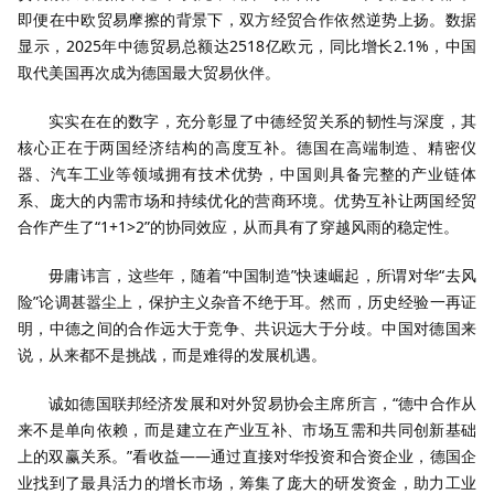
即便在中欧贸易摩擦的背景下，双方经贸合作依然逆势上扬。数据
显示，2025年中德贸易总额达2518亿欧元，同比增长2.1%，中国
取代美国再次成为德国最大贸易伙伴。
实实在在的数字，充分彰显了中德经贸关系的韧性与深度，其
核心正在于两国经济结构的高度互补。德国在高端制造、精密仪
器、汽车工业等领域拥有技术优势，中国则具备完整的产业链体
系、庞大的内需市场和持续优化的营商环境。优势互补让两国经贸
合作产生了“1+1>2”的协同效应，从而具有了穿越风雨的稳定性。
毋庸讳言，这些年，随着“中国制造”快速崛起，所谓对华“去风
险”论调甚嚣尘上，保护主义杂音不绝于耳。然而，历史经验一再证
明，中德之间的合作远大于竞争、共识远大于分歧。中国对德国来
说，从来都不是挑战，而是难得的发展机遇。
诚如德国联邦经济发展和对外贸易协会主席所言，“德中合作从
来不是单向依赖，而是建立在产业互补、市场互需和共同创新基础
上的双赢关系。”看收益——通过直接对华投资和合资企业，德国企
业找到了最具活力的增长市场，筹集了庞大的研发资金，助力工业