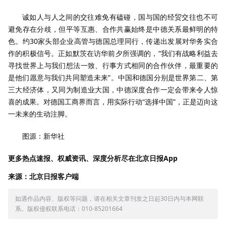
诚如人与人之间的交往难免有磕碰，国与国的经贸交往也不可
避免存在分歧，但平等互惠、合作共赢始终是中德关系最鲜明的特
色。约30家头部企业高管与德国总理同行，传递出发展对华务实合
作的积极信号。正如默茨在访华前夕所强调的，“我们有战略利益去
寻找世界上与我们想法一致、行事方式相同的合作伙伴，最重要的
是他们愿意与我们共同塑造未来”。中国和德国分别是世界第二、第
三大经济体，又同为制造业大国，中德深度合作一定会带来令人惊
喜的成果。对德国工商界而言，用实际行动“选择中国”，正是迈向这
一未来的生动注脚。
图源：新华社
更多热点速报、权威资讯、深度分析尽在北京日报App
来源：北京日报客户端
如遇作品内容、版权等问题，请在相关文章刊发之日起30日内与本网联
系。版权侵权联系电话：010-85201664