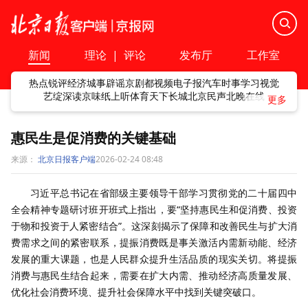
新闻
理论
|
评论
发布厅
工作室
热点
锐评
经济
城事
辟谣
京剧
都视频
电子报
汽车
时事
学习
视觉
艺绽
深读
京味
纸上听
体育
天下
长城
北京民声
北晚在线
惠民生是促消费的关键基础
来源：
北京日报客户端
2026-02-24 08:48
习近平总书记在省部级主要领导干部学习贯彻党的二十届四中
全会精神专题研讨班开班式上指出，要“坚持惠民生和促消费、投资
于物和投资于人紧密结合”。这深刻揭示了保障和改善民生与扩大消
费需求之间的紧密联系，提振消费既是事关激活内需新动能、经济
发展的重大课题，也是人民群众提升生活品质的现实关切。将提振
消费与惠民生结合起来，需要在扩大内需、推动经济高质量发展、
优化社会消费环境、提升社会保障水平中找到关键突破口。