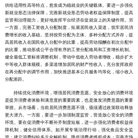
供给适用性高等特点，愈发成为稳就业的关键载体。要进一步强化
新就业形态法律保障，完善新就业形态劳动者权益保障制度，提高
监管和治理能力，更好地发挥平台经济在促就业上的关键作用。另
一方面，完善工资收入分配制度，拓展居民收入渠道，筑牢居民消
费增长的收入基础。坚持按劳分配为主体、多种分配方式并存，提
高居民收入在国民收入分配中的比重，提高劳动报酬在初次分配中
的比重，推动形成公平合理有序的工资分配格局和工资增长机制。
健全最低工资标准调整机制，带动中低收入劳动者增收，稳步扩大
中等收入群体规模。多渠道增加居民的财产性收入，充分发挥政府
在再分配中的调节作用，加快推进基本公共服务均等化，缩小收入
分配差距。
持续优化消费环境，增强居民消费意愿。安全放心的消费环境
是提升消费者体验和满意度的重要因素，也是激发消费意愿的重要
举措。从市场看，当前居民消费意愿不强，亟须通过政策联动释放
更大潜力。一方面，要进一步加强制度监管，营造放心安全的消费
环境。要在促消费中不断补齐制度短板，进一步强化消费者权益保
障机制，健全信用体系。如开展专项治理行动，强化食品安全监
管；建立消费纠纷多元化解机制，降低消费者维权成本；完善市场