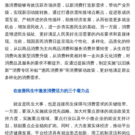
激消费能够有效活跃市场供需，以新消费打造新需求，带动产业升
级，实现新旧动能转换。通过打通供需衔接堵点断点，促进形成供
需互促、产销并进的良性循环，助推经济发展，从而创造更多就业
机会，增加居民收入，进一步夯实惠民生的基础。另一方面，消费
是增进民生福祉、更好满足人民美好生活需要的内在要求和直接体
现。当前，我国居民消费日益呈现出个性化、多样化、品质化的特
征，从以商品消费为主向商品消费和服务消费并重转变，从生存型
消费向发展型消费升级，从消费种类相对单一走向多元化消费，对
消费品及服务的要求不断提升。应通过提振消费，制定实施“以旧换
新”“消费专区补贴”“惠民消费券”等消费驱动政策，更好地满足群众
多样化的消费需求。
在改善民生中激发消费活力的三个着力点
就业是民生大事，也是连接民生保障与消费需求的关键纽带。
一方面，要深入实施就业优先战略。加大对重点群体的就业政策支
持力度，实施重点领域、重点行业以及中小微企业的就业支持计
划，鼓励重点企业稳岗扩岗。同时，大力发展实体经济，推动平台
经济健康发展。平台经济具有就业形态创新、用工机制灵活和岗位