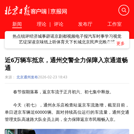
新闻
理论
|
评论
发布厅
工作室
热点
锐评
经济
城事
辟谣
京剧
都视频
电子报
汽车
时事
学习
视觉
艺绽
深读
京味
纸上听
体育
天下
长城
北京民声
北晚在线
近6万辆车抵京，通州交警全力保障入京通道畅
通
来源：
北京通州发布
2026-02-23 18:43
春节假期落幕，返京车流于正月初六、初七集中释放。
今天（初七），通州永乐店检查站返京车流激增，截至目前，
单日进京车辆近60000辆。面对持续高位运行的车流量，通州交通
管理支队高速路大队全员上岗，全力保障返京市民顺畅入京。