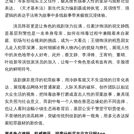
之城》等多部现实主义佳作，极其擅长描摹人性的复杂与观察社会
表达。《天才基本法》新生代实力编剧聂成帅执笔，其强情节、强
逻辑的表达手法将为故事中多线叙事带来极致沉浸体验。
演员阵容更是让角色的戏剧张力拉满，任素汐饰演的胡文静既
是基层刑警也是一名单身母亲，如何在缉毒过程中兼顾着来自家
庭、职场与社会规则的挑战，成为一大看点；王骁饰演的程恳因女
儿走入犯罪深渊，如何细腻诠释人物内心的犹疑与挣扎，展现人性
中的灰色地带令人好奇。此外，蔡文静、李泽锋、王宥钧、董晴、
叶祖新等演技派演员的加入，让每一个角色形成有血有肉、非脸谱
化的鲜明符号。
该剧摒弃悬浮的犯罪叙事，用冷静客观又不失温情的日常化表
达，展现毒品网络对普通家庭、人际关系的破坏。创作团队以贴近
大众生活的视角，把缉毒故事打磨成直击人性的罪案故事，兼具现
实关照与社会意义。而剧中每一个人物在善恶边缘处的不同选择，
也让人看到这幅小镇生态画卷背后，基层公安干警坚守职责使命、
不畏牺牲的崇高精神，突破传统刑侦剧的单一视角，用多元表达探
索犯罪题材的新价值。
更多热点速报、权威资讯、深度分析尽在北京日报App