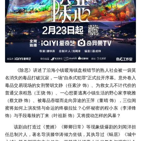
《除恶》讲述了沿海小镇暖海镇盘根错节的熟人社会被一袋莫
名消失的毒品打破沉寂，一场“自杀式犯罪”正式拉开序幕。意外卷入
毒品交易现场的女刑警胡文静（任素汐 饰）、为救女儿不计代价的
普通父亲程恳（王骁 饰）、一心想要逃离小镇生活的野心家李晓雅
（蔡文静 饰）、被毒品吞噬而走向异途的王萍（董晴 饰），三位闺
蜜将如何上演友情与命运的终极拉扯？心怀秘密的程小东（李泽锋
饰）与手段毒辣的丁来（叶祖新 饰）又将搅动怎样的风暴？
该剧由打造过《赘婿》《卿卿日常》等现象级爆剧的刘闻洋担
任总制片人，著名导演滕华涛倾力坐镇，其执导过《蜗居》《城中