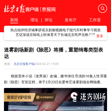
新闻
理论
|
评论
发布厅
工作室
热点
锐评
经济
城事
辟谣
京剧
都视频
电子报
汽车
时事
学习
视觉
艺绽
深读
京味
纸上听
体育
天下
长城
北京民声
北晚在线
迷雾剧场新剧《除恶》将播，重塑缉毒类型表
达
来源：
北京日报客户端
2026-02-21 15:05
根据雷米小说《老男孩》改编，滕华涛任导演的16集人性罪案
剧《除恶》官宣定档，将于2月23日在爱奇艺迷雾剧场全网独播。