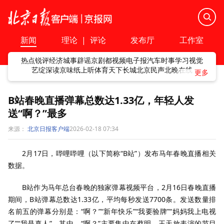
新闻
理论
|
评论
发布厅
工作室
热点
锐评
经济
城事
辟谣
京剧
都视频
电子报
汽车
时事
学习
视觉
艺绽
深读
京味
纸上听
体育
天下
长城
北京民声
北晚在线
B站春晚直播弹幕总数达1.33亿，年轻人发
送“啊？”最多
来源：
北京日报客户端
2026-02-18 07:34
2月17日，哔哩哔哩（以下简称“B站”）发布马年春晚直播相关
数据。
B站作为马年总台春晚的独家弹幕视频平台，2月16日春晚直播
期间，B站弹幕总数达1.33亿，平均每秒发送7700条。发送数量排
名前五的弹幕分别是：“啊？”“新年快乐”“我要验牌”“妈妈我上电视
了”“我是真人”。其中，“啊？”主要集中在蔡明、王天放表演的节目