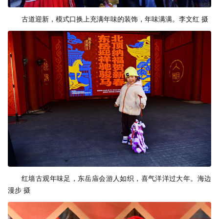
古道迎新，模式口换上充满年味的装饰，年味满满。李文红 摄
红墙古观年味足，东岳庙会游人如织，喜气洋洋过大年。海边
漫步 摄