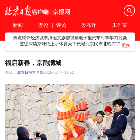
新闻
理论
|
评论
发布厅
工作室
热点
锐评
经济
城事
辟谣
京剧
都视频
电子报
汽车
时事
学习
视觉
艺绽
深读
京味
纸上听
体育
天下
长城
北京民声
北晚在线
福启新春，京韵满城
来源：
北京日报客户端
2026-02-17 16:52