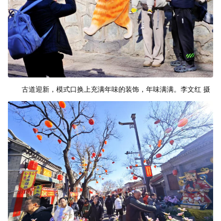
古道迎新，模式口换上充满年味的装饰，年味满满。李文红 摄