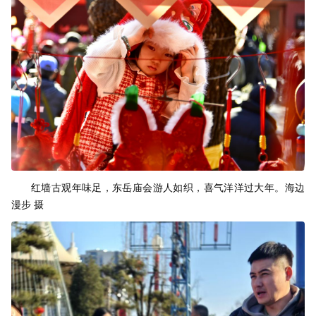
红墙古观年味足，东岳庙会游人如织，喜气洋洋过大年。海边
漫步 摄