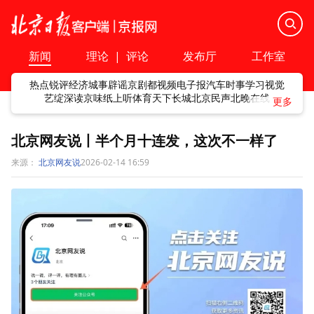
新闻
理论
|
评论
发布厅
工作室
热点
锐评
经济
城事
辟谣
京剧
都视频
电子报
汽车
时事
学习
视觉
艺绽
深读
京味
纸上听
体育
天下
长城
北京民声
北晚在线
北京网友说丨半个月十连发，这次不一样了
来源：
北京网友说
2026-02-14 16:59