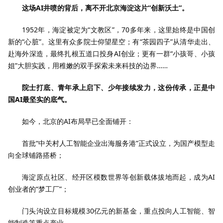
这场AI井喷的背后，离不开北京海淀这片“创新沃土”。
1952年，海淀被定为“文教区”，70多年来，这里始终是中国创
新的“心脏”。这里有众多院士仰望星空；有“茶园四子”从清华走出、
赴海外深造，最终扎根五道口投身AI创业；更有一群“小孩哥、小孩
姐”大胆实践，用稚嫩的双手探索未来科技的边界……
院士打底、青年承上启下、少年接续发力，这份传承，正是中
国AI最坚实的底气。
如今，北京的AI布局早已全面铺开：
首批“中关村人工智能企业出海服务港”正式设立，为国产模型走
向全球铺路搭桥；
海淀原点社区、经开区模数世界等创新载体拔地而起，成为AI
创业者的“梦工厂”；
门头沟设立目标规模30亿元的新基金，重点投向人工智能、智
能制造等重点产业……