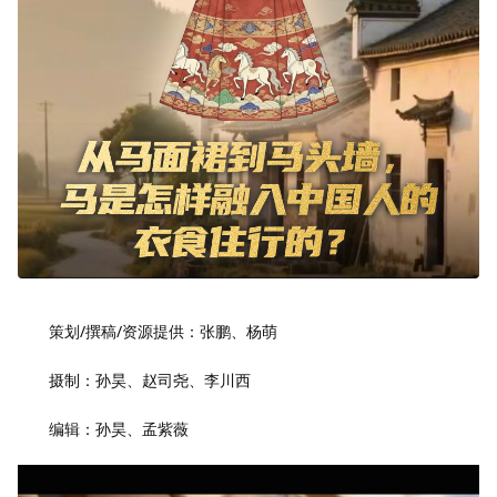
策划/撰稿/资源提供：张鹏、杨萌
摄制：孙昊、赵司尧、李川西
编辑：孙昊、孟紫薇