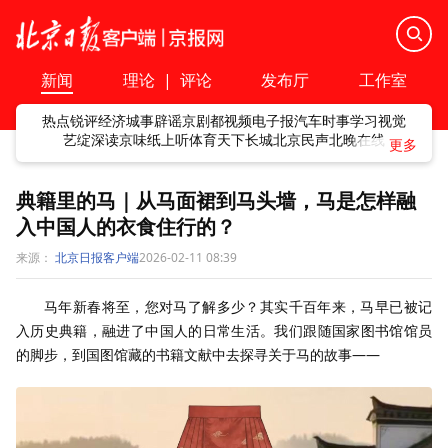
新闻
理论
|
评论
发布厅
工作室
热点
锐评
经济
城事
辟谣
京剧
都视频
电子报
汽车
时事
学习
视觉
艺绽
深读
京味
纸上听
体育
天下
长城
北京民声
北晚在线
典籍里的马｜从马面裙到马头墙，马是怎样融
入中国人的衣食住行的？
来源：
北京日报客户端
2026-02-11 08:39
马年新春将至，您对马了解多少？其实千百年来，马早已被记
入历史典籍，融进了中国人的日常生活。我们跟随国家图书馆馆员
的脚步，到国图馆藏的书籍文献中去探寻关于马的故事——