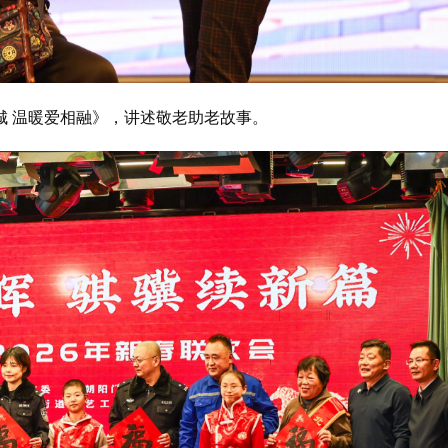
城 温暖爱相融》，讲述敬老助老故事。