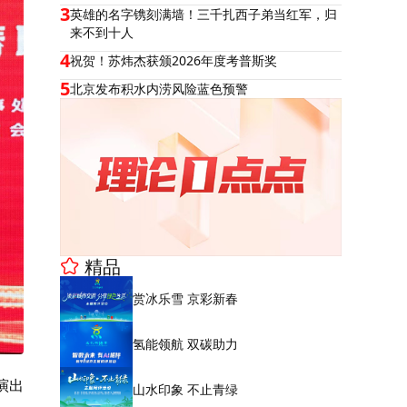
3
英雄的名字镌刻满墙！三千扎西子弟当红军，归
来不到十人
4
祝贺！苏炜杰获颁2026年度考普斯奖
5
北京发布积水内涝风险蓝色预警
精品
赏冰乐雪 京彩新春
氢能领航 双碳助力
演出
山水印象 不止青绿