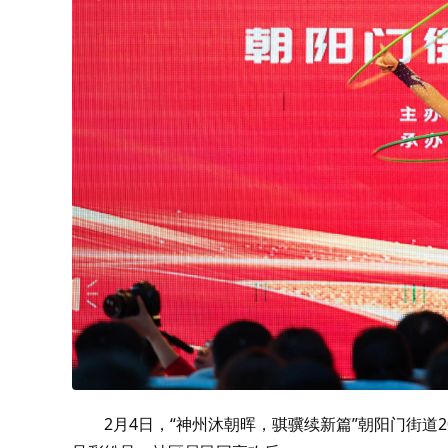
2月4日，“神州沐朝晖，骐骥续新篇”朝阳门街道