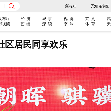
有AI
辟谣专区
发布厅
经 济
城 事
视 觉
京 剧
汽
都视频
艺 绽
深 读
京 味
体 育
天
社区居民同享欢乐