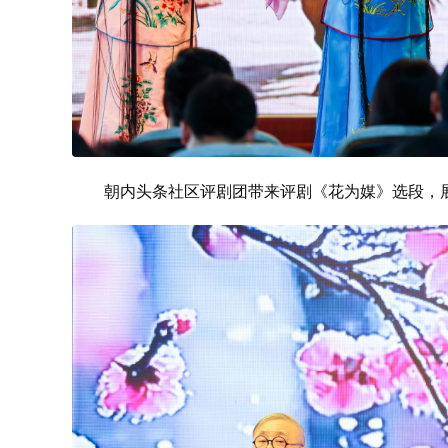
朝内头条社区评剧团带来评剧《花为媒》选段，