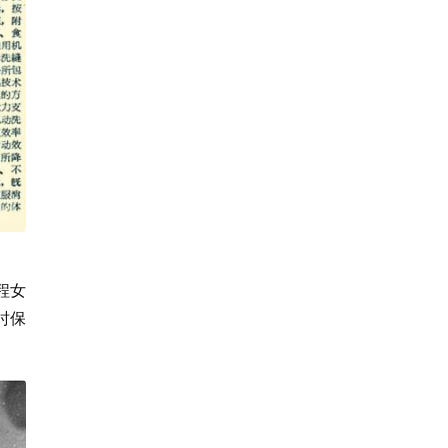
程女
时保