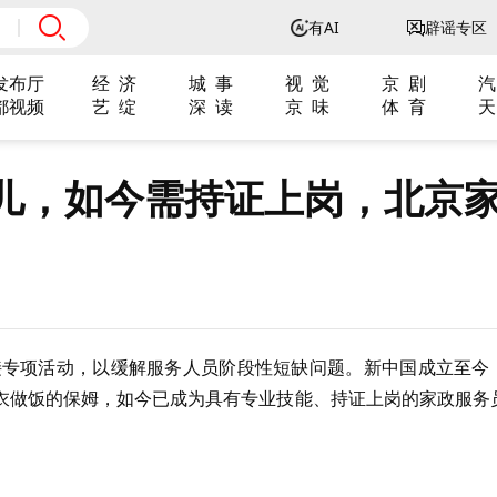
有AI
辟谣专区
发布厅
经 济
城 事
视 觉
京 剧
汽
都视频
艺 绽
深 读
京 味
体 育
天
槛儿，如今需持证上岗，北京
对接专项活动，以缓解服务人员阶段性短缺问题。新中国成立至今
衣做饭的保姆，如今已成为具有专业技能、持证上岗的家政服务