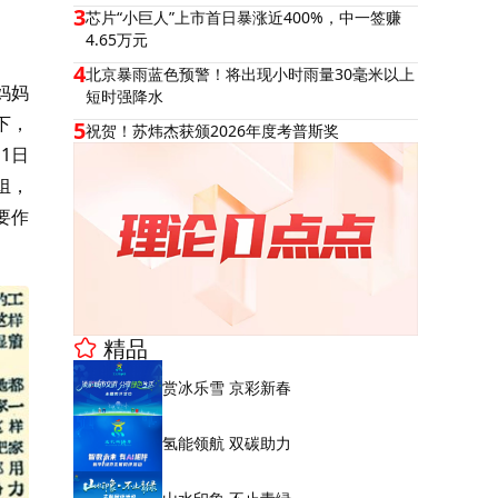
3
芯片“小巨人”上市首日暴涨近400%，中一签赚
4.65万元
4
北京暴雨蓝色预警！将出现小时雨量30毫米以上
妈妈
短时强降水
下，
5
祝贺！苏炜杰获颁2026年度考普斯奖
1日
组，
要作
精品
赏冰乐雪 京彩新春
氢能领航 双碳助力