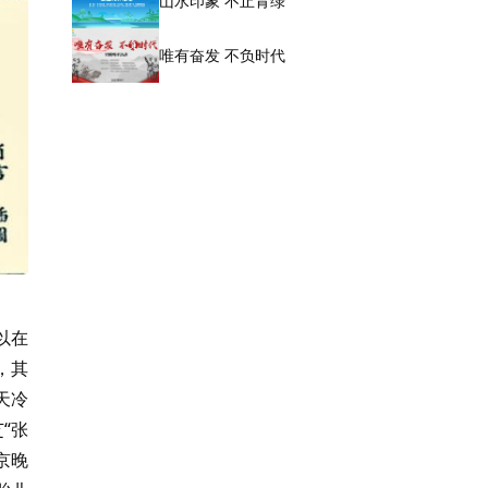
山水印象 不止青绿
唯有奋发 不负时代
以在
，其
天冷
“张
京晚