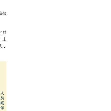
雇保
的群
们上
志，