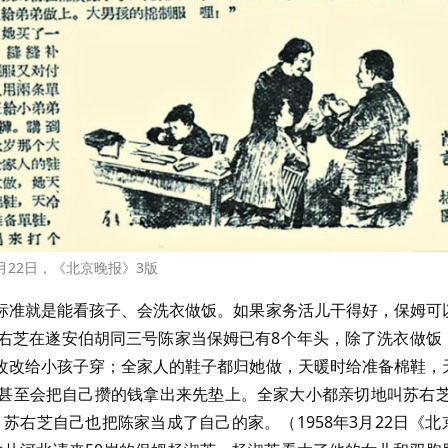
3月22日，《北京晚报》3版
标准就是能看孩子、会洗衣做饭。如果家务活儿干得好，保姆可
苏右芝在遂安伯胡同三号陈家当保姆已有8个年头，除了洗衣做饭
改改给小孩子穿；全家人的鞋子都归她做，天暖时给准备棉鞋，
甚至会把自己攒的钱拿出来先垫上。全家大小都亲切地叫苏右芝
苏右芝自己也把陈家当成了自己的家。（1958年3月22日《北