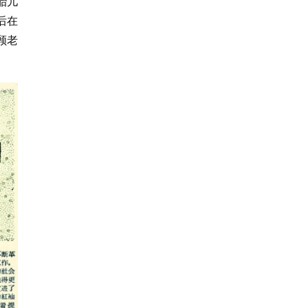
胎儿
后在
顾老