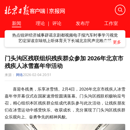
新闻
理论
|
评论
发布厅
工作室
热点
锐评
经济
城事
辟谣
京剧
都视频
电子报
汽车
时事
学习
视觉
艺绽
深读
京味
纸上听
体育
天下
长城
北京民声
北晚在线
门头沟区残联组织残疾群众参加 2026年北京市
残疾人冰雪嘉年华活动
来源：
网络
2026-02-04 20:51
喜迎冬残奥，乐享冰雪情。2月4日，2026年北京市残疾人冰雪
嘉年华开幕仪式在国家速滑馆圆满落幕。门头沟区残联积极响应号
召，精心组织本区残疾群众组成代表队参与此次活动，让残疾朋友
们在冰雪运动中感受快乐、收获成长，充分展现了门头沟区残疾群
众乐观向上、奋勇争先的精神风貌。