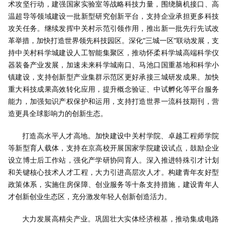
术攻坚行动，建强国家实验室等战略科技力量，围绕脑机接口、高
温超导等领域建设一批新型研究创新平台，支持企业承担更多科技
攻关任务。继续发挥中关村示范引领作用，推出新一批先行先试改
革举措，加快打造世界领先科技园区。深化“三城一区”联动发展，支
持中关村科学城建设人工智能集聚区，推动怀柔科学城高端科学仪
器装备产业发展，加速未来科学城南口、马池口国重基地和科学小
镇建设，支持创新型产业集群示范区更好承接三城研发成果。加快
重大科技成果高效转化应用，提升概念验证、中试孵化等平台服务
能力，加强知识产权保护和运用，支持打造世界一流科技期刊，营
造更具全球影响力的创新生态。
打造高水平人才高地。加快建设中关村学院、卓越工程师学院
等新型育人载体，支持在京高校开展国家学院建设试点，鼓励企业
设立博士后工作站，强化产学研协同育人。深入推进特殊引才计划
和关键核心技术人才工程，大力引进高层次人才。构建青年友好型
政策体系，实施住房保障、创业服务等十条支持措施，建设青年人
才创新创业生态区，充分激发年轻人创新创造活力。
大力发展高精尖产业。巩固壮大实体经济根基，推动集成电路