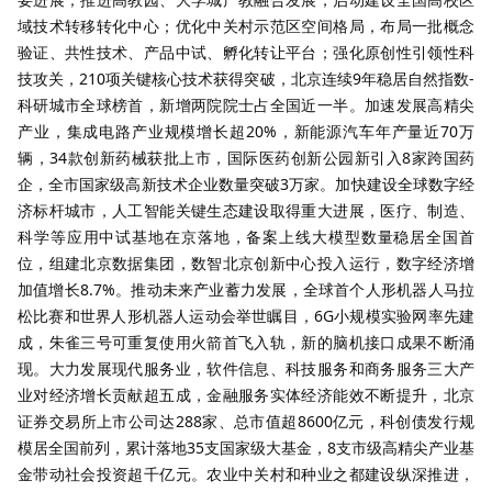
域技术转移转化中心；优化中关村示范区空间格局，布局一批概念
验证、共性技术、产品中试、孵化转让平台；强化原创性引领性科
技攻关，210项关键核心技术获得突破，北京连续9年稳居自然指数-
科研城市全球榜首，新增两院院士占全国近一半。加速发展高精尖
产业，集成电路产业规模增长超20%，新能源汽车年产量近70万
辆，34款创新药械获批上市，国际医药创新公园新引入8家跨国药
企，全市国家级高新技术企业数量突破3万家。加快建设全球数字经
济标杆城市，人工智能关键生态建设取得重大进展，医疗、制造、
科学等应用中试基地在京落地，备案上线大模型数量稳居全国首
位，组建北京数据集团，数智北京创新中心投入运行，数字经济增
加值增长8.7%。推动未来产业蓄力发展，全球首个人形机器人马拉
松比赛和世界人形机器人运动会举世瞩目，6G小规模实验网率先建
成，朱雀三号可重复使用火箭首飞入轨，新的脑机接口成果不断涌
现。大力发展现代服务业，软件信息、科技服务和商务服务三大产
业对经济增长贡献超五成，金融服务实体经济能效不断提升，北京
证券交易所上市公司达288家、总市值超8600亿元，科创债发行规
模居全国前列，累计落地35支国家级大基金，8支市级高精尖产业基
金带动社会投资超千亿元。农业中关村和种业之都建设纵深推进，