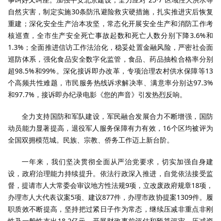
自然灾害，制定实施30条防汛避险救灾硬措施，扎实推进灾后恢复
重建；深化安全生产治本攻坚，常态化开展安全生产和消防工作考
核巡查，全市生产安全死亡事故起数和死亡人数分别下降3.6%和
1.3%；全面推进信访工作法治化，稳妥处置金融风险，严密社会面
巡防体系，强化食品安全数字化监管，食品、药品抽检合格率分别
超98.5%和99%。深化接诉即办改革，专项治理农村供水保障等13
个高频共性难题，市民服务热线诉求解决率、满意率分别达97.3%
和97.7%，接诉即办纪录电影《您的声音》引发热烈反响。
全力支持国防和军队建设，军民融合发展合力不断增强，国防
动员能力显著提高，退役军人服务保障有力有效，16个区均被评为
全国双拥模范城。民族、宗教、侨务工作迈上新台阶。
一年来，我们坚决贯彻全面从严治党要求，切实加强自身建
设，政府治理能力持续提升。依法行政深入推进，自觉依法接受监
督，提请市人大常委会审议地方性法规9项，立改废政府规章18项，
办理市人大代表议案5项、建议877件，办理市政协提案1309件。履
职质效不断提高，坚持把过紧日子作为常态，继续压减非重点非刚
性及一般性支出18.2亿元，开展财政事前评估和预算评审、压减资