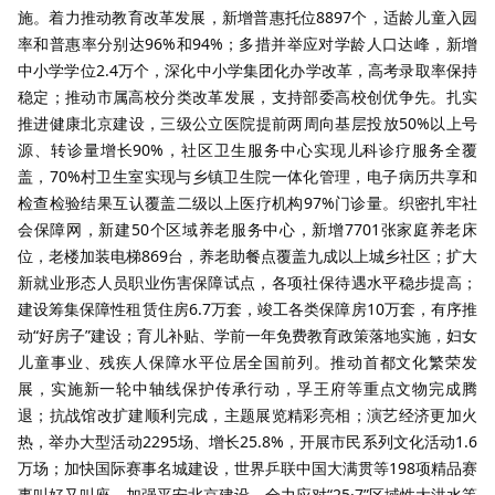
施。着力推动教育改革发展，新增普惠托位8897个，适龄儿童入园
率和普惠率分别达96%和94%；多措并举应对学龄人口达峰，新增
中小学学位2.4万个，深化中小学集团化办学改革，高考录取率保持
稳定；推动市属高校分类改革发展，支持部委高校创优争先。扎实
推进健康北京建设，三级公立医院提前两周向基层投放50%以上号
源、转诊量增长90%，社区卫生服务中心实现儿科诊疗服务全覆
盖，70%村卫生室实现与乡镇卫生院一体化管理，电子病历共享和
检查检验结果互认覆盖二级以上医疗机构97%门诊量。织密扎牢社
会保障网，新建50个区域养老服务中心，新增7701张家庭养老床
位，老楼加装电梯869台，养老助餐点覆盖九成以上城乡社区；扩大
新就业形态人员职业伤害保障试点，各项社保待遇水平稳步提高；
建设筹集保障性租赁住房6.7万套，竣工各类保障房10万套，有序推
动“好房子”建设；育儿补贴、学前一年免费教育政策落地实施，妇女
儿童事业、残疾人保障水平位居全国前列。推动首都文化繁荣发
展，实施新一轮中轴线保护传承行动，孚王府等重点文物完成腾
退；抗战馆改扩建顺利完成，主题展览精彩亮相；演艺经济更加火
热，举办大型活动2295场、增长25.8%，开展市民系列文化活动1.6
万场；加快国际赛事名城建设，世界乒联中国大满贯等198项精品赛
事叫好又叫座。加强平安北京建设，全力应对“25·7”区域性大洪水等