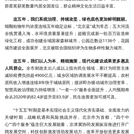
群星奖获奖数量均居全国首位，群众精神文化生活日益丰富。
这五年，我们系统治理、持续攻坚，绿色底色更加鲜明靓丽。
细颗粒物年均浓度连续五年稳定达标，“北京蓝”成为常态；五大河流
全线贯通入海，水环境质量显著提升；超额完成新一轮百万亩造林
绿化工程，成功创建全域国家森林城市，公园总数达1136个，花园
城市建设全面展开，北京被联合国组织评为生物多样性魅力城市。
这五年，我们以人为本、精细施策，现代化建设成果更多惠及
人民群众。
全市财政支出八成以上投向民生领域，累计为经营主体
减轻税费负担超4900亿元；城乡区域协调发展水平不断提高，农村
居民收入增速连续8年快于城镇居民；接诉即办驱动城市治理变革，
智慧高效治理能力持续增强；“一老一小”服务全面提升，人均预期寿
命从2020年的82.4岁提升至83.9岁，民生改善更加可感可及。
“十五五”时期是基本实现社会主义现代化夯实基础、全面发力的
关键时期，战略机遇和风险挑战并存。北京作为首都，“四个中
心”“四个服务”蕴含巨大发展能量，京津冀协同发展纵深推进打开广
阔发展空间，科技创新激发强劲发展动力，改革开放创造更多发展