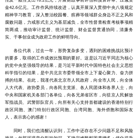
金42.6亿元。工作作风持续改进，认真开展深入贯彻中央八项规定
精神学习教育，深入整治校园餐、殡葬等领域群众身边不正之风和
腐败问题，力戒形式主义为基层减负，全市性督查检查考核事项精
简两成，推动审计监督、统计监督、财会监督贯通协同，清廉务
实、干事创业成为政府工作的鲜明导向。
各位代表，过去一年，形势复杂多变，遇到的困难挑战比预计
的要多，取得的工作成效比预期的要好。这是以习近平同志为核心
的党中央坚强领导的结果，是习近平新时代中国特色社会主义思想
科学指引的结果，是中共北京市委带领全市上下凝心聚力、奋力拼
搏的结果。在此，我谨代表北京市人民政府，向全市人民，向全体
人大代表、政协委员，向各民主党派、各人民团体和各界人士，向
中央和国家机关各部门各单位，向各兄弟省区市，向驻京人民解放
军指战员、武警部队官兵，向所有关心支持首都建设的香港特别行
政区同胞、澳门特别行政区同胞、台湾同胞、海外侨胞和国际友
人，表示衷心的感谢！
同时，我们也清醒认识到，工作中还存在不少问题不足和风险
挑战：外部环境变化影响加深，不确定难预料因素增多；优化提升