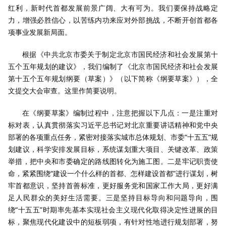
红利，新时代首都发展前景广阔、大有可为。我们要保持战略定
力，增强必胜信心，以苦练内功来应对外部挑战，不断开创首都各
项事业发展新局面。
根据《中共北京市委关于制定北京市国民经济和社会发展第十
五个五年规划的建议》，我们编制了《北京市国民经济和社会发展
第十五个五年规划纲要（草案）》（以下简称《纲要草案》），全
文提交大会审查。这里作简要说明。
在《纲要草案》编制过程中，注意把握以下几点：一是注重对
标对表，认真贯彻落实习近平总书记对北京重要讲话精神和党中央
部署的各项重点任务，紧密对接落实城市总体规划、市委“十五五”规
划建议，科学安排发展目标，系统谋划重大项目、关键改革、政策
举措，把中央和市委确定的路线图转化为施工图。二是牢记职责使
命，紧紧围绕“建设一个什么样的首都、怎样建设首都”进行谋划，树
牢首都意识，坚持首善标准，更好服务党和国家工作大局，更好满
足人民群众的美好生活需要。三是坚持目标导向和问题导向，围
绕“十五五”时期率先基本实现社会主义现代化取得决定性进展的目
标，聚焦现代化建设中的短板弱项，有针对性地进行规划部署，努