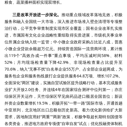
粮食、蔬菜播种面积实现双增长。
三是改革开放进一步深化。
推动重点领域改革落地见效，积极
服务和融入全国统一大市场，深入推进市场准入壁垒清理等专项整
治行动，公平竞争审查制度实现市区全覆盖；国有企业改革扎实推
进，市属国有文化企业战略性重组取得实质进展，市级机关事业单
位所属企业纳入统一监管；中小微企业政府采购占比近八成，普惠
小微企业贷款余额超万亿元。持续营造国际一流营商环境，累计推
出119个“高效办成一件事”重点事项，平均压减时间58%、材料
52%；月均现场检查量下降42.9%、非现场检查量占比提升至
70.6%，纳入“无事不扰”白名单企业55万户、占全部企业超两成，为
服务包企业和服务热线拨打企业提供服务64.8万项、增长107.2%。
全面深化“两区”建设，实施自贸试验区提升战略行动，基本完成服务
业扩大开放2.0任务、并连续4年在国家综合测评中位列第一；亦庄
综保区开关运作，天竺综保区罕见病药品进口额居全国首位；新设
外资企业数量增长19.5%，积极开拓“一带一路”国际市场，开通首趟
中亚班列，北京地区出口总额创历史新高。着力优化新供给扩大新
需求，因地制宜用好“两重”“两新”政策，积极争取超长期特别国债等
各类资金，推进地方政府专项债“自审自发”试点；优化投融资体制机