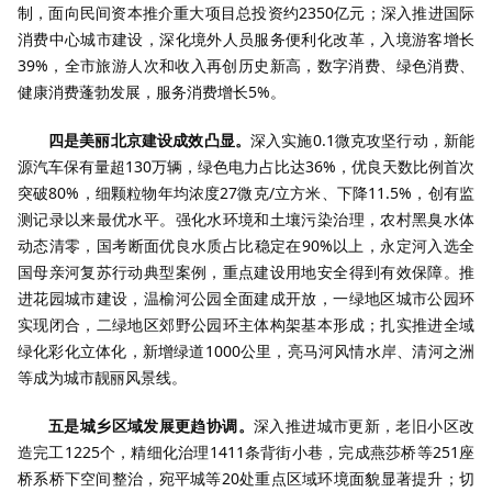
制，面向民间资本推介重大项目总投资约2350亿元；深入推进国际
消费中心城市建设，深化境外人员服务便利化改革，入境游客增长
39%，全市旅游人次和收入再创历史新高，数字消费、绿色消费、
健康消费蓬勃发展，服务消费增长5%。
四是美丽北京建设成效凸显。
深入实施0.1微克攻坚行动，新能
源汽车保有量超130万辆，绿色电力占比达36%，优良天数比例首次
突破80%，细颗粒物年均浓度27微克/立方米、下降11.5%，创有监
测记录以来最优水平。强化水环境和土壤污染治理，农村黑臭水体
动态清零，国考断面优良水质占比稳定在90%以上，永定河入选全
国母亲河复苏行动典型案例，重点建设用地安全得到有效保障。推
进花园城市建设，温榆河公园全面建成开放，一绿地区城市公园环
实现闭合，二绿地区郊野公园环主体构架基本形成；扎实推进全域
绿化彩化立体化，新增绿道1000公里，亮马河风情水岸、清河之洲
等成为城市靓丽风景线。
五是城乡区域发展更趋协调。
深入推进城市更新，老旧小区改
造完工1225个，精细化治理1411条背街小巷，完成燕莎桥等251座
桥系桥下空间整治，宛平城等20处重点区域环境面貌显著提升；切