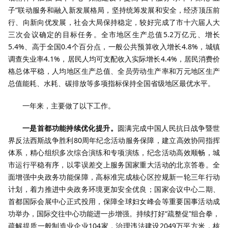
子”联动服务和融入新发展格局，坚持统筹发展和安全，经济顶压前
行、向新向优发展，社会大局保持稳定，较好完成了市十六届人大
三次会议确定的目标任务。全市地区生产总值5.2万亿元、增长
5.4%、高于全国0.4个百分点，一般公共预算收入增长4.8%，城镇
调查失业率4.1%，居民人均可支配收入实际增长4.4%，居民消费价
格总体平稳，人均地区生产总值、全员劳动生产率和万元地区生产
总值能耗、水耗、碳排放等多项指标保持全国省级地区最优水平。
一年来，主要做了以下工作。
一是首都功能持续优化提升。
圆满完成中国人民抗日战争暨世
界反法西斯战争胜利80周年纪念活动服务保障，建立高效协同指挥
体系，精心组织多次综合演练和专项演练，纪念活动高效顺畅，城
市运行平稳有序，以零误差交上服务国家重大活动的北京答卷。全
面增强中央政务功能保障，高标准完成核心区控规新一轮三年行动
计划，着力推进中央政务环境更加安全优良；国家会议中心二期、
首都国际会展中心正式投用，保障全球妇女峰会等重要国事活动成
功举办，国际交往中心功能进一步增强。持续打好“疏整促”组合拳，
疏解提质一般制造业企业104家，治理违法建设2049万平方米，核