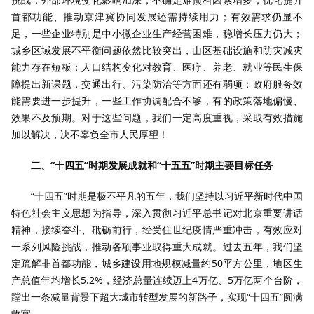
首都功能、推动京津冀协同发展还需持续用力；有效需求仍显不
足，一些企业特别是中小微企业生产经营困难，稳增长压力仍大；
城乡区域发展不平衡问题依然比较突出，山区基础设施和防灾减灾
能力存在短板；人口结构变化对教育、医疗、养老、就业等民生保
障提出新课题，交通出行、污染防治等方面还有弱项；政府服务效
能需要进一步提升，一些工作协调配合不够，有的政策落地偏慢、
效果不及预期。对于这些问题，我们一定高度重视，采取有效措施
加以解决，决不辜负全市人民厚望！
二、“十四五”时期发展成就和“十五五”时期主要目标任务
“十四五”时期是极不平凡的五年，我们坚持以习近平新时代中国
特色社会主义思想为指导，深入贯彻习近平总书记对北京重要讲话
精神，接续奋斗、砥砺前行，经受住世纪疫情严重冲击，有效应对
一系列风险挑战，推动各项事业取得重大成就。过去五年，我们坚
定疏解非首都功能，城乡建设用地规模减量约50平方公里，地区生
产总值年均增长5.2%，经济总量连续迈上4万亿、5万亿两个台阶，
蹚出一条减量背景下超大城市转型发展的新路子，实现“十四五”圆满
收官。