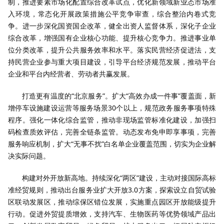
制，推进要素市场化配置综合改革试点，优化新领域新业态市场准
入环境，常态化开展政策措施公平竞争审查，综合整治内卷式竞
争。进一步深化国资国企改革，健全出资人监督体系，深化子企业
综合改革，增强国有企业核心功能、提升核心竞争力。推进事业单
位分类改革，提升公共服务效率和水平。落实民营经济促进法，支
持民营企业参与重大项目建设，引导平台经济规范发展，推动平台
企业和平台内经营者、劳动者共赢发展。
打造更有温度的“北京服务”。扩大“高效办成一件事”覆盖面，新
增停车设施建设运营等服务场景30个以上，规范政务服务事项特殊
程序。强化一体化综合监管，推动非现场监管标准化建设，加强扫
码检查质效评估，完善全链条监管。动态发布免申即享事项，完善
服务响应机制，扩大“无事不扰”白名单企业覆盖范围，切实为企业解
决实际问题。
构建对外开放新高地。持续深化“两区”建设，主动对接国际高标
准经贸规则，推动出台服务业扩大开放3.0方案，探索设立自贸试验
区联动发展区，推动综保区错位发展，实施重点园区开放能级提升
行动。促进外贸提质增效，支持汽车、生物医药等优势领域产品出