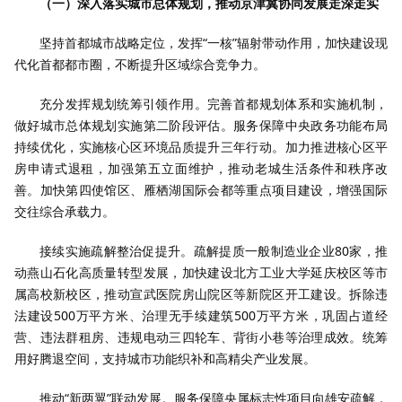
（一）深入落实城市总体规划，推动京津冀协同发展走深走实
坚持首都城市战略定位，发挥“一核”辐射带动作用，加快建设现
代化首都都市圈，不断提升区域综合竞争力。
充分发挥规划统筹引领作用。完善首都规划体系和实施机制，
做好城市总体规划实施第二阶段评估。服务保障中央政务功能布局
持续优化，实施核心区环境品质提升三年行动。加力推进核心区平
房申请式退租，加强第五立面维护，推动老城生活条件和秩序改
善。加快第四使馆区、雁栖湖国际会都等重点项目建设，增强国际
交往综合承载力。
接续实施疏解整治促提升。疏解提质一般制造业企业80家，推
动燕山石化高质量转型发展，加快建设北方工业大学延庆校区等市
属高校新校区，推动宣武医院房山院区等新院区开工建设。拆除违
法建设500万平方米、治理无手续建筑500万平方米，巩固占道经
营、违法群租房、违规电动三四轮车、背街小巷等治理成效。统筹
用好腾退空间，支持城市功能织补和高精尖产业发展。
推动“新两翼”联动发展。服务保障央属标志性项目向雄安疏解，