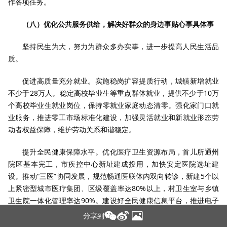
作各项任务。
（八）优化公共服务供给，解决好群众的身边事贴心事具体事
坚持民生为大，努力为群众多办实事，进一步提高人民生活品
质。
促进高质量充分就业。实施稳岗扩容提质行动，城镇新增就业
不少于28万人。稳定高校毕业生等重点群体就业，提供不少于10万
个高校毕业生就业岗位，保持零就业家庭动态清零。强化家门口就
业服务，推进零工市场标准化建设，加强灵活就业和新就业形态劳
动者权益保障，维护劳动关系和谐稳定。
提升全民健康保障水平。优化医疗卫生资源布局，首儿所通州
院区基本完工，市疾控中心新址建成投用，加快安定医院选址建
设。推动“三医”协同发展，规范畅通医联体内双向转诊，新建5个以
上紧密型城市医疗集团、区级覆盖率达80%以上，村卫生室与乡镇
卫生院一体化管理率达90%。建设好全民健康信息平台，推进电子
病历和检查检验结果互认互通提质扩面。加强老年医学、儿科、精
分享到
神卫生、安宁疗护等服务，推进中医药传承创新，强化中医治未病