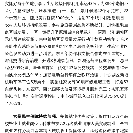
实抓好两个关键小事，生活垃圾回收利用率达43%，为380个老旧小
区引入物业服务。压茬推进“百千工程”，累计创建42个示范村、22
个示范片区，建成美丽庭院5000余户，推进32个城中村改造项目，
农村人居环境持续改善，乡村旅游发展品质不断提升。加快推动重
点区域发展，一区一策提升平原新城综合承载力，“两园一河”启动区
示范段建成亮相，南中轴地区高质量发展行动计划启动实施；首次
开展生态系统调节服务价值和地区生产总值交换补偿，生态涵养区
绿色发展动力进一步增强。东西部协作和支援合作走在全国前列。
深化交通综合治理，开通3条地铁新线、新增运营里程30公里，总里
程达909公里、居全国首位；优化242条公交线路，公交与轨道50米
内换乘比例达91%；加强电动自行车停放秩序治理，中心城区新增
机动车停车位5万余个；实施杜家坎等30项市级疏堵工程，打通53
条断头路，东四环、西北四环大修及环境提升顺利完工；实现五环
路以内信号灯实时调度控制，中心城区绿色出行比例从75.6%提升
至76.5%。
六是民生保障持续加强。
完善就业优先政策，提供11.2万个高
校毕业生就业岗位，精准帮扶7.2万名就业困难人员实现就业，全市
就业农村劳动力基本纳入城镇职工保险体系，延迟退休政策平稳实