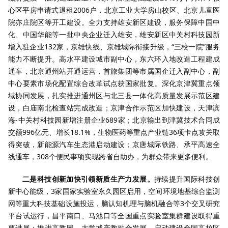
心区平房申请式退租2006户，北京工业大学房山校区、北京儿童医
院亦庄院区等开工建设。全力支持雄安新区建设，服务保障中国中
化、中国华能等一批中央企业迁入雄安，雄安新区中关村科技园新
增入驻企业132家，京雄快线、京雄城际衔接升级，“三校一院”服务
能力不断提升。高水平建设城市副中心，东六环入地改造工程建成
通车，北京通州站开通运营，首旅集团等市属国企迁入副中心，副
中心要素市场化配置综合改革试点获国家批复。深化京津冀重点领
域协同发展，扎实推进通州区与北三县一体化高质量发展示范区建
设，白庙南北检查站完成改造；京津合作示范区加快建设，天津滨
海-中关村科技园新增注册企业689家；北京输出到津冀技术合同成
交额996亿元、增长18.1%，生物医药等重点产业链36项卡点攻关取
得突破，新能源汽车生态港启动建设；京唐城际铁路、承平高速全
线通车，308个便民事项实现跨省自助办，为群众带来更多便利。
二是科技创新加快引领新质生产力发展。
持续提升国际科技创
新中心能级，3家国家实验室永久园区启用，空间环境地基综合监测
网等重大科技基础设施投运，脑认知机理与脑机融合等3个交叉研究
平台试运行，昌平南口、马池口等全国重点实验室集群建设取得重
要进展；推进高教园、大学城产教融合发展，启动建设全国高校区