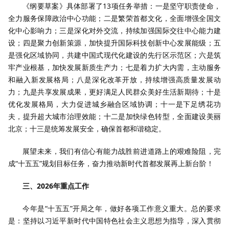
《纲要草案》具体部署了13项任务举措：一是坚守职责使命，
全力服务保障政治中心功能；二是繁荣首都文化，全面增强全国文
化中心影响力；三是深化对外交流，持续加强国际交往中心能力建
设；四是聚力创新策源，加快提升国际科技创新中心发展能级；五
是强化区域协同，共建中国式现代化建设的先行区示范区；六是筑
牢产业根基，加快发展新质生产力；七是着力扩大内需，主动服务
和融入新发展格局；八是深化改革开放，持续增强高质量发展动
力；九是共享发展成果，更好满足人民群众美好生活新期待；十是
优化发展格局，大力促进城乡融合区域协调；十一是下足绣花功
夫，提升超大城市治理效能；十二是加快绿色转型，全面建设美丽
北京；十三是统筹发展安全，确保首都和谐稳定。
展望未来，我们有信心有能力战胜前进道路上的艰难险阻，完
成“十五五”规划目标任务，奋力推动新时代首都发展再上新台阶！
三、2026年重点工作
今年是“十五五”开局之年，做好各项工作意义重大。总的要求
是：坚持以习近平新时代中国特色社会主义思想为指导，深入贯彻