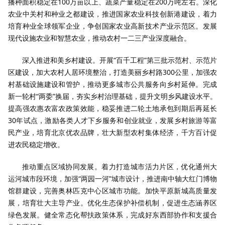
播种面积稳定在100万亩以上、蔬菜产量稳定在200万吨左右。深化
农业中关村和种业之都建设，推进国家农业科技创新港建设，着力
培育种业全球领军企业，争创国家农业高新技术产业示范区。发展
现代设施农业和智慧农业，推动农村一二三产业深度融合。
深入推进和美乡村建设。开展“百千工程”第三批示范村、示范片
区建设，加大农村人居环境整治，打造美丽乡村路300公里，加强农
村基础设施建设和管护，推动更多城市公共服务向乡村延伸。完成
新一轮村“两委”换届，夯实乡村治理基础，提升文明乡风建设水平。
提高强农惠农富农政策效能，稳妥推进二轮土地承包到期后再延长
30年试点，激励各类人才下乡服务和创业就业，发展乡村旅游等富
民产业，培育北京优农品牌，壮大新型农村集体经济，千方百计促
进农民稳定增收。
推动重点区域协同发展。着力打造城市活力片区，优化通州大
运河城市段环境，加强“两园一河”城市设计，推进南中轴大红门博物
馆群建设，完善奥林匹克中心区城市功能。加快平原新城高质量发
展，培育壮大主导产业。优化生态保护补偿机制，促进生态涵养区
绿色发展。健全常态化帮扶政策体系，完成好东西部协作和支援合