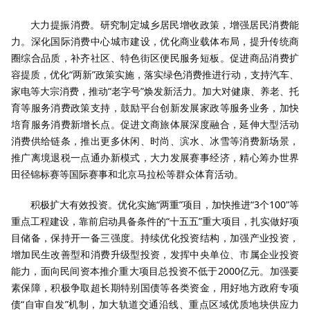
大力提振消费。研究制定城乡居民增收政策，增强居民消费能
力。深化国际消费中心城市建设，优化商业载体布局，提升传统商
圈综合品质，补齐社区、特色街区便民服务短板。促进商品消费扩
容提质，优化“两新”政策实施，落实绿色消费推进行动，支持汽车、
家电等大宗消费，推动“老字号”焕发新活力。加大对健康、养老、托
育等服务消费政策支持，鼓励平台创新发展家政等服务业务，加快
培育服务消费新增长点。促进文商旅体展深度融合，延伸大型活动
消费供给链条，推出更多休闲、时尚、滨水、冰雪等消费新场景，
推广离境退税一点通办新模式，大力发展赛事经济，精心筹办世界
田径锦标赛等国际赛事和北京马拉松等群众体育活动。
积极扩大有效投资。优化实施“两重”项目，加快推进“3个100”等
重点工程建设，靠前启动具备条件的“十五五”重大项目，扎实做好项
目储备，保持开一备三强度。持续优化投资结构，加强产业投资，
增加民生改善型和消费升级型投资，发挥中央单位、市属企业投资
能力，面向民间资本推介重大项目总投资不低于2000亿元。加强要
素保障，积极争取超长期特别国债等各类资金，用好地方政府专项
债“自审自发”机制，加大轨道交通沿线、重点区域优质地块供应力