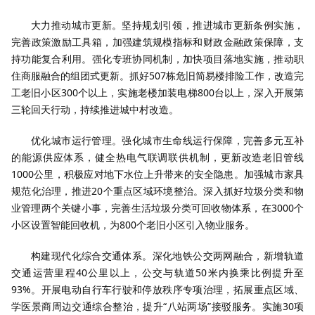
大力推动城市更新。坚持规划引领，推进城市更新条例实施，
完善政策激励工具箱，加强建筑规模指标和财政金融政策保障，支
持功能复合利用。强化专班协同机制，加快项目落地实施，推动职
住商服融合的组团式更新。抓好507栋危旧简易楼排险工作，改造完
工老旧小区300个以上，实施老楼加装电梯800台以上，深入开展第
三轮回天行动，持续推进城中村改造。
优化城市运行管理。强化城市生命线运行保障，完善多元互补
的能源供应体系，健全热电气联调联供机制，更新改造老旧管线
1000公里，积极应对地下水位上升带来的安全隐患。加强城市家具
规范化治理，推进20个重点区域环境整治。深入抓好垃圾分类和物
业管理两个关键小事，完善生活垃圾分类可回收物体系，在3000个
小区设置智能回收机，为800个老旧小区引入物业服务。
构建现代化综合交通体系。深化地铁公交两网融合，新增轨道
交通运营里程40公里以上，公交与轨道50米内换乘比例提升至
93%。开展电动自行车行驶和停放秩序专项治理，拓展重点区域、
学医景商周边交通综合整治，提升“八站两场”接驳服务。实施30项