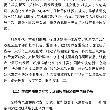
提升雄安新区中关村科技园发展能级，建设北京-雄安人才科创走
廊。实施北京城市副中心条例，保持千亿级投资规模，推动轨道交
通M102线规划建设，完成市郊铁路副中心线北京西至良乡段整体提
升工程，建设六环高线公园，推动通武廊交界重点区域产业协同发
展。
打造现代化首都都市圈。促进通勤圈一体发展，轨道交通22号
线红庙至平谷段基本具备开通条件，做好跨界交通接驳，优化提升
应寺、永乐等进京检查站。推动功能圈创新发展，协同推进京津合
作示范区建设，支持天津滨海-中关村科技园等合作园区发展。强化
产业圈联动发展，积极推动北京（京津冀）国际科技创新中心建
设，持续提升科技成果区域内转化效率和比重，壮大智能网联新能
源汽车等先进制造业集群。探索京津冀行政许可结果互认清单式管
理，促进教育、医疗等公共服务共建共享。
（二）增强内需主导能力，巩固拓展经济稳中向好势头
坚持惠民生和促消费、投资于物和投资于人紧密结合，不断增
强内需拉动经济增长主动力作用。