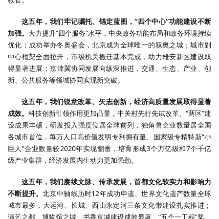
这五年，我们牢记嘱托、锚定蓝图，“四个中心”功能建设不断
加强。
大力提升“四个服务”水平，中央政务功能布局和政务环境持续
优化；成功举办冬奥盛会，北京成为全球唯一的双奥之城；城市副
中心框架全面拉开，市级机关搬迁基本完成，助力雄安新区建设取
得显著进展；京津冀协同发展向纵深推进，交通、生态、产业、创
新、公共服务等领域协同实现新突破。
这五年，我们锐意改革、矢志创新，经济高质量发展取得显著
成效。
科技创新引领作用更加凸显，中关村先行先试改革、“两区”建
设成果丰硕，研发投入强度位居全球前列，独角兽企业数量居全国
各城市首位，每万人口高价值发明专利拥有量、国家级专精特新“小
巨人”企业数量较2020年实现翻番，培育形成3个万亿级和7个千亿
级产业集群，经济发展内生动力更加强劲。
这五年，我们赓续文脉、传承发展，首都文化软实力和影响力
不断提升。
北京中轴线历时12年成功申遗、世界文化遗产数量全球
城市最多，大运河、长城、西山永定河三条文化带建设扎实推进；
演艺之都、博物馆之城、书香京城建设成效显著，“五个一工程”奖、