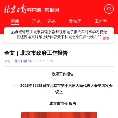
新闻
理论
|
评论
发布厅
工作室
热点
锐评
经济
城事
辟谣
京剧
都视频
电子报
汽车
时事
学习
视觉
艺绽
深读
京味
纸上听
体育
天下
长城
北京民声
北晚在线
全文 | 北京市政府工作报告
来源：
北京日报
2026-02-02 06:15
政府工作报告
——2026年1月25日在北京市第十六届人民代表大会第四次会
议上
北京市市长 殷勇