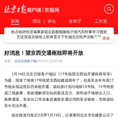
新闻
理论
|
评论
发布厅
工作室
热点
锐评
经济
城事
辟谣
京剧
都视频
电子报
汽车
时事
学习
视觉
艺绽
深读
京味
纸上听
体育
天下
长城
北京民声
北晚在线
好消息！望京西交通枢纽即将开放
来源：
北京日报客户端
2026-01-23 07:49
1月14日北京日报客户端以《17号线望京西站开通得再等等》
为题，报道了地铁17号线望京西站建成两年了，但直至去年年底17
号线全线运营后仍未能开通。该站原计划与地铁13号线、15号线形
成三线换乘，有效缓解望京站的客流压力。然而由于地铁出入口、
换乘通道、安全出口等设备设施暂未通过消防安全验收，导致该站
至今无法开通。
就在报道刊发后5天即1月19日，记者看到北京市住建委公示了