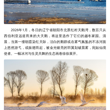
2026年1月，冬日的辽宁省朝阳市北票红村天鹅湾，数百只从
西伯利亚远道而来的大天鹅，将这里选作了它们的越冬家园。清
晨，当第一缕朝霞染红天际，洁白的鹅群或在雾气氤氲的不冻河面
上悠然游弋，或振翅而起，被金光镀亮的羽翼划破晨雾，宛如仙境
使者。一幅冰河与生灵共舞的生态画卷徐徐展开。