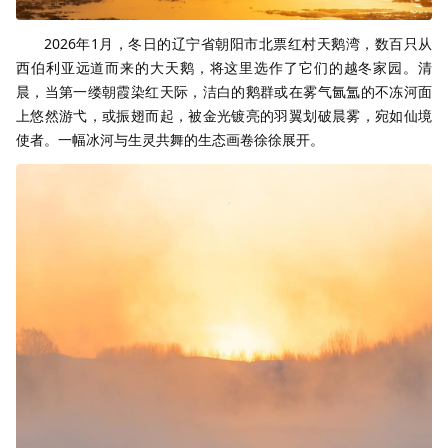
2026年1月，冬日的辽宁省朝阳市北票红村天鹅湾，数百只从
西伯利亚远道而来的大天鹅，将这里选作了它们的越冬家园。清
晨，当第一缕朝霞染红天际，洁白的鹅群或在雾气氤氲的不冻河面
上悠然游弋，或振翅而起，被金光镀亮的羽翼划破晨雾，宛如仙境
使者。一幅冰河与生灵共舞的生态画卷徐徐展开。