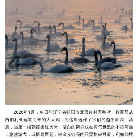
2026年1月，冬日的辽宁省朝阳市北票红村天鹅湾，数百只从
西伯利亚远道而来的大天鹅，将这里选作了它们的越冬家园。清
晨，当第一缕朝霞染红天际，洁白的鹅群或在雾气氤氲的不冻河面
上悠然游弋，或振翅而起，被金光镀亮的羽翼划破晨雾，宛如仙境