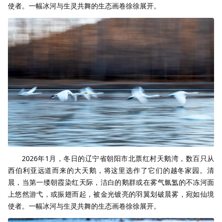
使者。一幅冰河与生灵共舞的生态画卷徐徐展开。
2026年1月，冬日的辽宁省朝阳市北票红村天鹅湾，数百只从
西伯利亚远道而来的大天鹅，将这里选作了它们的越冬家园。清
晨，当第一缕朝霞染红天际，洁白的鹅群或在雾气氤氲的不冻河面
上悠然游弋，或振翅而起，被金光镀亮的羽翼划破晨雾，宛如仙境
使者。一幅冰河与生灵共舞的生态画卷徐徐展开。