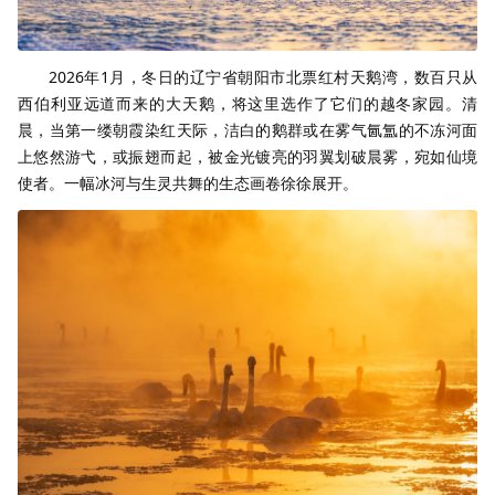
2026年1月，冬日的辽宁省朝阳市北票红村天鹅湾，数百只从
西伯利亚远道而来的大天鹅，将这里选作了它们的越冬家园。清
晨，当第一缕朝霞染红天际，洁白的鹅群或在雾气氤氲的不冻河面
上悠然游弋，或振翅而起，被金光镀亮的羽翼划破晨雾，宛如仙境
使者。一幅冰河与生灵共舞的生态画卷徐徐展开。