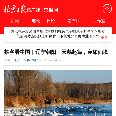
新闻
理论
|
评论
发布厅
工作室
热点
锐评
经济
城事
辟谣
京剧
都视频
电子报
汽车
时事
学习
视觉
艺绽
深读
京味
纸上听
体育
天下
长城
北京民声
北晚在线
拍客看中国 | 辽宁朝阳：天鹅起舞，宛如仙境
来源：
北京日报客户端
2026-01-22 14:02