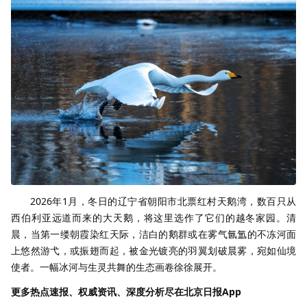
2026年1月，冬日的辽宁省朝阳市北票红村天鹅湾，数百只从
西伯利亚远道而来的大天鹅，将这里选作了它们的越冬家园。清
晨，当第一缕朝霞染红天际，洁白的鹅群或在雾气氤氲的不冻河面
上悠然游弋，或振翅而起，被金光镀亮的羽翼划破晨雾，宛如仙境
使者。一幅冰河与生灵共舞的生态画卷徐徐展开。
更多热点速报、权威资讯、深度分析尽在北京日报App