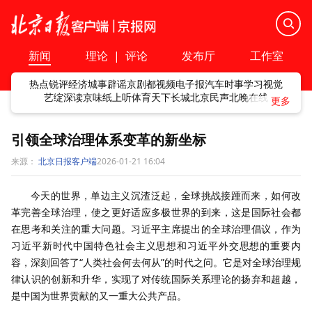
新闻
理论
|
评论
发布厅
工作室
热点
锐评
经济
城事
辟谣
京剧
都视频
电子报
汽车
时事
学习
视觉
艺绽
深读
京味
纸上听
体育
天下
长城
北京民声
北晚在线
引领全球治理体系变革的新坐标
来源：
北京日报客户端
2026-01-21 16:04
今天的世界，单边主义沉渣泛起，全球挑战接踵而来，如何改
革完善全球治理，使之更好适应多极世界的到来，这是国际社会都
在思考和关注的重大问题。习近平主席提出的全球治理倡议，作为
习近平新时代中国特色社会主义思想和习近平外交思想的重要内
容，深刻回答了“人类社会何去何从”的时代之问。它是对全球治理规
律认识的创新和升华，实现了对传统国际关系理论的扬弃和超越，
是中国为世界贡献的又一重大公共产品。