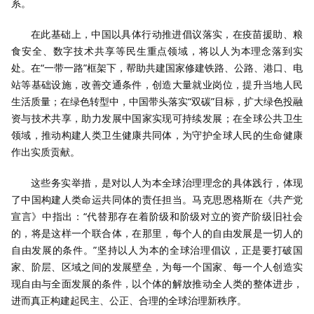
系。
在此基础上，中国以具体行动推进倡议落实，在疫苗援助、粮
食安全、数字技术共享等民生重点领域，将以人为本理念落到实
处。在“一带一路”框架下，帮助共建国家修建铁路、公路、港口、电
站等基础设施，改善交通条件，创造大量就业岗位，提升当地人民
生活质量；在绿色转型中，中国带头落实“双碳”目标，扩大绿色投融
资与技术共享，助力发展中国家实现可持续发展；在全球公共卫生
领域，推动构建人类卫生健康共同体，为守护全球人民的生命健康
作出实质贡献。
这些务实举措，是对以人为本全球治理理念的具体践行，体现
了中国构建人类命运共同体的责任担当。马克思恩格斯在《共产党
宣言》中指出：“代替那存在着阶级和阶级对立的资产阶级旧社会
的，将是这样一个联合体，在那里，每个人的自由发展是一切人的
自由发展的条件。”坚持以人为本的全球治理倡议，正是要打破国
家、阶层、区域之间的发展壁垒，为每一个国家、每一个人创造实
现自由与全面发展的条件，以个体的解放推动全人类的整体进步，
进而真正构建起民主、公正、合理的全球治理新秩序。