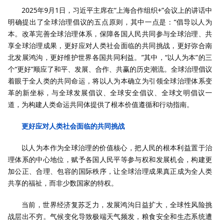
2025年9月1日，习近平主席在“上海合作组织+”会议上的讲话中
明确提出了全球治理倡议的五点原则，其中一点是：“倡导以人为
本。改革完善全球治理体系，保障各国人民共同参与全球治理、共
享全球治理成果，更好应对人类社会面临的共同挑战，更好弥合南
北发展鸿沟，更好维护世界各国共同利益。”其中，“以人为本”的三
个“更好”顺应了和平、发展、合作、共赢的历史潮流。全球治理倡议
着眼于全人类的共同命运，将以人为本确立为引领全球治理体系变
革的新坐标，与全球发展倡议、全球安全倡议、全球文明倡议一
道，为构建人类命运共同体提供了根本价值遵循和行动指南。
更好应对人类社会面临的共同挑战
以人为本作为全球治理的价值核心，把人民的根本利益置于治
理体系的中心地位，赋予各国人民平等参与权和发展机会，构建更
加公正、合理、包容的国际秩序，让全球治理成果真正成为全人类
共享的福祉，而非少数国家的特权。
当前，世界经济复苏乏力，发展鸿沟日益扩大，全球性风险挑
战层出不穷。气候变化导致极端天气频发，粮食安全和生态系统遭