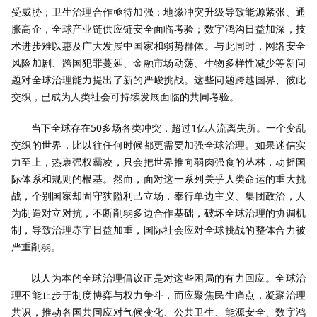
受威胁；卫生治理合作亟待加强；地缘冲突升级导致能源紧张、通
胀高企，全球产业链供应链安全面临考验；数字鸿沟日益加深，技
术进步难以惠及广大发展中国家和弱势群体。与此同时，网络安全
风险加剧、跨国犯罪蔓延、金融市场动荡、生物多样性减少等新问
题对全球治理能力提出了新的严峻挑战。这些问题跨越国界、彼此
交织，已成为人类社会可持续发展面临的共同考验。
当下全球存在50多场各类冲突，超过1亿人流离失所。一个变乱
交织的世界，比以往任何时候都更需要加强全球治理。如果迷信实
力至上，热衷强权霸凌，只会把世界推向弱肉强食的丛林，动摇国
际体系和规则的根基。然而，面对这一系列关乎人类命运的重大挑
战，个别国家却固守狭隘利己立场，奉行单边主义、集团政治，人
为制造对立对抗，不断削弱多边合作基础，破坏全球治理的协调机
制，导致治理赤字日益加重，国际社会应对全球挑战的整体合力被
严重削弱。
以人为本的全球治理倡议正是对这些困局的有力回应。全球治
理不能止步于制度博弈与权力争斗，而应聚焦民生痛点，凝聚治理
共识，推动各国共同应对气候变化、公共卫生、能源安全、数字鸿