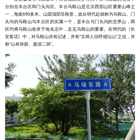
分别在丰台区和门头沟区。丰台马鞍山是北京西部山区重要山峰之
一，海拔690多米。山因顶部呈鞍形，故从明代起就称为马鞍山。门
头沟的马鞍山与丰台区的实属一个，是丰台与门头沟的交界山，两
区均将马鞍山收录于地名志中，足见马鞍山的重要。在明代的《长
安客话》中，对马鞍山亦有记述，并有“京师人但呼戒坛山”之说，并
称“山有孙膑、庞涓二洞”。