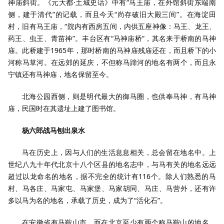
神庙斜街。《元大都·土城史话》中有“马王庙，在外馆斜街东端南
侧，建于清代”的记载，而且今天“尚存破旧大殿三间”。在海淀田
村，旧有马王庙，“院内有西房五间，内供五座神像：马王、龙王、
药王、虫王、青苗神”。丰台区有“马神庙桥”，其名来于桥南的马神
庙。此桥建于1965年，那时桥南的马神庙残庙还在，而且桥下的小
河称马草河。在远郊的延庆，不但称马蹄河的地名有两个，而且永
宁镇还有马神庙，地名保留至今。
北海公园西侧，则是明代最大的御马圈，也供奉马神，有马神
庙，民国时在其遗址上建了图书馆。
杨六郎战马刨出泉水
马在历史上，因与人们的生活息息相关，总会留在地名中。上
世纪八九十年代北京十八个区县的地名志中，与马有关的地名远远
超过以龙命名的地名，据不完全的统计有116个。除人们熟悉的马
村、马各庄、马家屯、马家堡、马家胡同、马庄、马营外，还有许
多以马为名的地名，承载了历史，成为了“活化石”。
在安徽省有马鞍山市，而在北京至少有两个称马鞍山的地名，