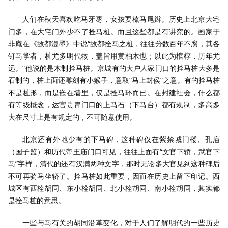
人们在秋天喜欢吃马牙枣，女孩要梳马尾辫。历史上北京大宅
门多，在大宅门外少不了拴马桩。而且这些都是有讲究的。画家于
非庵在《故都漫墨》中说“故都拴马之桩，往往分数百年不腐，其各
钉马掌者，桩尤多明代物，盖皆用黄柏木也；以此为棺椁，历年尤
远。”他说的是木制拴马桩。京城有的大户人家门口的拴马桩大多是
石制的，桩上面还雕刻有小猴子，意取“马上封侯”之意。有的拴马桩
不是桩形，而是嵌在墙里，仅是拴马环而已。在封建社会，什么都
有等级概念，达官贵胄门口的上马石（下马台）都有规制，多高多
大在尺寸上是有规定的，不可随意使用。
北京还有外地少有的下马碑，这种碑仅在紫禁城门楼、孔庙
（国子监）和历代帝王庙门口可见，往往上面有“文官下轿，武官下
马”字样，清代的还有汉满两种文字，那时无论多大官见到这种碑后
不可再骑马坐轿了。拴马桩如此重要，因而在历史上留下印记。西
城区有西栓胡同、东小栓胡同、北小栓胡同、南小栓胡同，其实都
是拴马桩的意思。
一些与马有关的胡同沿革变化，对于人们了解明代的一些历史