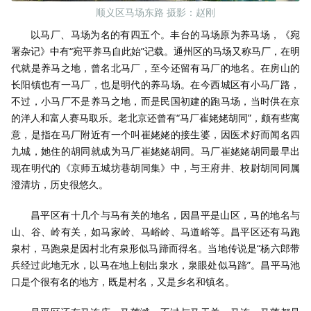
顺义区马场东路 摄影：赵刚
以马厂、马场为名的有四五个。丰台的马场原为养马场，《宛
署杂记》中有“宛平养马自此始”记载。通州区的马场又称马厂，在明
代就是养马之地，曾名北马厂，至今还留有马厂的地名。在房山的
长阳镇也有一马厂，也是明代的养马场。在今西城区有小马厂路，
不过，小马厂不是养马之地，而是民国初建的跑马场，当时供在京
的洋人和富人赛马取乐。老北京还曾有“马厂崔姥姥胡同”，颇有些寓
意，是指在马厂附近有一个叫崔姥姥的接生婆，因医术好而闻名四
九城，她住的胡同就成为马厂崔姥姥胡同。马厂崔姥姥胡同最早出
现在明代的《京师五城坊巷胡同集》中，与王府井、校尉胡同同属
澄清坊，历史很悠久。
昌平区有十几个与马有关的地名，因昌平是山区，马的地名与
山、谷、岭有关，如马家岭、马峪岭、马道峪等。昌平区还有马跑
泉村，马跑泉是因村北有泉形似马蹄而得名。当地传说是“杨六郎带
兵经过此地无水，以马在地上刨出泉水，泉眼处似马蹄”。昌平马池
口是个很有名的地方，既是村名，又是乡名和镇名。