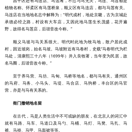
昌平区还有马连店、马莲滩，不过与马无关，马连、马莲都是
植物名称。怀柔区有马莲桥泉，顺义区有马连店，都与马莲有关。
马连店在当地地名志中解释为：“明代成村，地处京畿，古为京城赴
承德必经之路，村设有大车店，又因此地马莲生长茂盛，花开遍
野，故得名马莲店，后谐音改今称。”
顺义马坡与马关系很大。明代时此地为牧马地，散户居此成
村，因近坡岗，始名马坡。马坡附近有马卷村，史载“马卷明代为栏
马处，清康熙三十八年（1699年）并入良牧署，当年变为民居，故
名马圈，后谐音改今称。”
至于养马营、马坊、马甸、马桥等地名，都与马有关。通州区
的马府、马务、小马头、马堤、马合店、马驹桥，丰台区的马官
营，亦是与马有关系的。
衙门撤销地名留
在古代，马是人类生活中不可或缺的朋友，在北京人的词汇中
就有马路、马车、马道口及马勺、马桶、马灯、马凳、马扎、马
裤、马褂、马甲、马面裙等等。