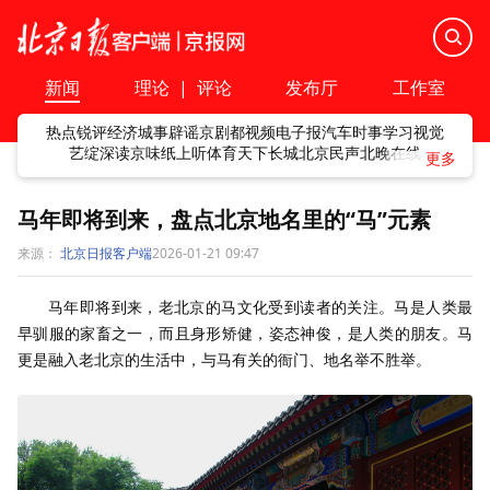
新闻
理论
|
评论
发布厅
工作室
热点
锐评
经济
城事
辟谣
京剧
都视频
电子报
汽车
时事
学习
视觉
艺绽
深读
京味
纸上听
体育
天下
长城
北京民声
北晚在线
马年即将到来，盘点北京地名里的“马”元素
来源：
北京日报客户端
2026-01-21 09:47
马年即将到来，老北京的马文化受到读者的关注。马是人类最
早驯服的家畜之一，而且身形矫健，姿态神俊，是人类的朋友。马
更是融入老北京的生活中，与马有关的衙门、地名举不胜举。