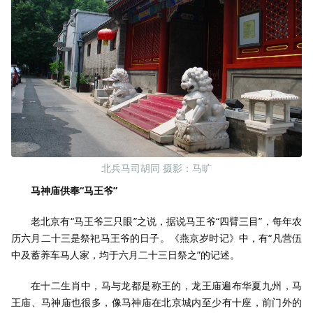
北兵马司胡同 摄影：马旷
马神庙供奉“马王爷”
老北京有“马王爷三只眼”之说，据说马王爷“四臂三目”，每年农
历六月二十三是祭祀马王爷的日子。《燕京岁时记》中，有“凡营伍
中及蓄养车马人家，均于六月二十三日祭之”的记述。
在十二生肖中，马与龙都是称王的，龙王庙遍布华夏九州，马
王庙、马神庙也很多，像马神庙在北京城内至少有十座，前门外的