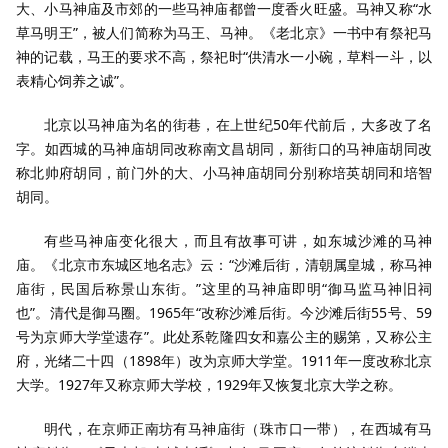
大、小马神庙及市郊的一些马神庙都曾一度香火旺盛。马神又称“水
草马明王”，被人们简称为马王、马神。《老北京》一书中有祭祀马
神的记载，马王的要求不高，祭祀时“供清水一小碗，草料一斗，以
表精心饲养之诚”。
北京以马神庙为名的街巷，在上世纪50年代前后，大多改了名
字。如西城的马神庙胡同改称南文昌胡同，新街口的马神庙胡同改
称北帅府胡同，前门外的大、小马神庙胡同分别称培英胡同和培智
胡同。
有些马神庙变化很大，而且有故事可讲，如东城沙滩的马神
庙。《北京市东城区地名志》云：“沙滩后街，清朝属皇城，称马神
庙街，民国后称景山东街。”这里的马神庙即明“御马监马神旧祠
也”。清代是御马圈。1965年“改称沙滩后街。今沙滩后街55号、59
号为京师大学堂遗存”。此处系乾隆四女和嘉公主的赐第，又称公主
府，光绪二十四（1898年）改为京师大学堂。1911年一度改称北京
大学。1927年又称京师大学校，1929年又恢复北京大学之称。
明代，在京师正南坊有马神庙街（珠市口一带），在西城有马