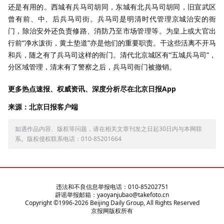
还是有用的。西城有兵马司胡同，东城有北兵马司胡同，旧宣武区
曾有前、中、后兵马司街。兵马司是明清时代管理京城治安的衙
门，除治安外还负责修路、消防乃至市场管理等。为皇上或大官出
行前“净水泼街，黄土垫道”亦是他们的重要职责。干这些活离不开马
和兵，随之有了兵马司这样的衙门。清代北京城区有“五城兵马司”，
分区域管理，清末有了警察之后，兵马司衙门被撤销。
更多热点速报、权威资讯、深度分析尽在北京日报App
来源：北京日报客户端
如遇作品内容、版权等问题，请在相关文章刊发之日起30日内与本网联
系。版权侵权联系电话：010-85201664
违法和不良信息举报电话：010-85202751
辟谣举报邮箱：yaoyanjubao@takefoto.cn
Copyright ©1996-
2026
Beijing Daily Group, All Rights Reserved
京报网版权所有