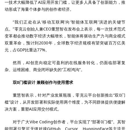
一技术大幅降低了AI应用开发门槛，让更多人具备了创新能力，推
动形成了海量个体参与的创作者经济。
“我们正处在从‘移动互联网’向‘智能体互联网’演进的关键节
点。”零克云创始人兼CEO董慧智在发布会上表示，每一次技术范式
变革都会推动数字经济大幅增长，智能体将驱动生产力与商业模式
双重革命，预计到2030年，全球数字经济规模有望突破百万亿美
元，占GDP比重达77%。
然而，AI创意向稳定可盈利的在线服务转化，仍面临部署复
杂、运维困难、商业闭环缺失的“工程鸿沟”。
双0门槛设计 兼顾创作与使用需求
董慧智表示，针对产业发展瓶颈，零克云平台创新推出“双0门
槛”设计，从开发部署和实际使用两个维度，为不同群体提供便捷解
决方案，重塑AI应用交付模式。
对于广大Vibe Coding创作者，平台实现了“部署0门槛”。其智
能部署引擎可无缝对接GitHub、Cursor、HuggingFace等主流开