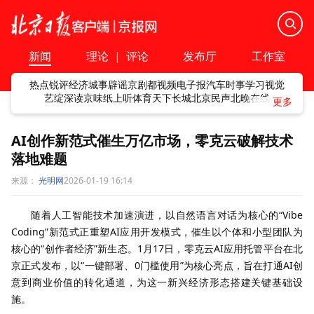
新闻
理论
|
评论
发布厅
工作室
热点
锐评
经济
城事
辟谣
京剧
都视频
电子报
汽车
时事
学习
视觉
艺绽
深读
京味
纸上听
体育
天下
长城
北京民声
北晚在线
AI创作新范式催生万亿市场，零克云破解技术
落地难题
来源：
光明网
2026-01-19 16:14
随着人工智能技术加速演进，以自然语言对话为核心的“Vibe
Coding”新范式正重塑AI应用开发模式，催生以个体和小型团队为
核心的“创作者经济”新生态。1月17日，零克云AI应用托管平台在北
京正式发布，以“一键部署、0门槛使用”为核心亮点，旨在打通AI创
意到商业价值的转化通道，为这一新兴经济形态搭建关键基础设
施。