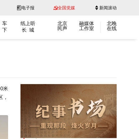
电子报
全国党媒
新闻滚动
 车
纸上听
北京
融媒体
北晚
民声
工作室
在线
 下
长 城
0米
区，