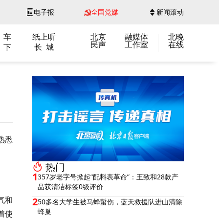
电子报
全国党媒
新闻滚动
 车
纸上听
北京
融媒体
北晚
民声
工作室
在线
 下
长 城
熟悉
热门
1
357岁老字号掀起“配料表革命”：王致和28款产
品获清洁标签0级评价
气和
2
50多名大学生被马蜂蜇伤，蓝天救援队进山清除
蜂巢
着使