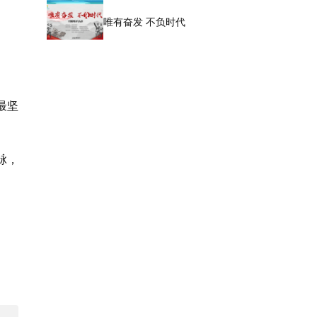
唯有奋发 不负时代
最坚
脉，