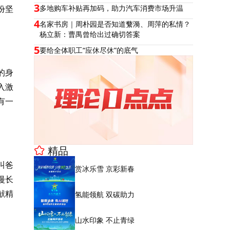
3
份坚
多地购车补贴再加码，助力汽车消费市场升温
4
名家书房｜周朴园是否知道蘩漪、周萍的私情？
杨立新：曹禺曾给出过确切答案
5
要给全体职工“应休尽休”的底气
的身
入激
有一
精品
叫爸
赏冰乐雪 京彩新春
漫长
献精
氢能领航 双碳助力
山水印象 不止青绿