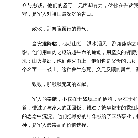
命与忠诚。他们的坚守，无声却有力，仿佛在告诉我
守，是军人对祖国最深沉的告白。
致敬，那向险而行的勇气。
当灾难降临，地动山摇、洪水滔天、烈焰熊熊之时
影。他们用血肉之躯筑起生命的通道，用坚实的臂膀
流；山火蔓延，他们迎火而上。他们也是父母的儿女
个名字——战士。这种舍生忘死、义无反顾的勇气，
致敬，那默默无闻的奉献。
军人的奉献，不仅在于战场上的牺牲，更在于和
爸，错过了与家人的团圆饭，错过了繁华都市的霓虹
的思念中沉淀。他们把最好的年华献给了国防事业，
神，是军人最崇高的价值选择。