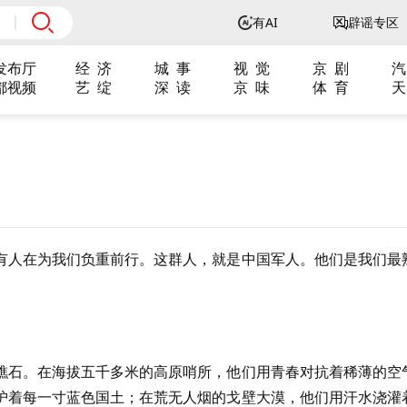
有AI
辟谣专区
发布厅
经 济
城 事
视 觉
京 剧
汽
都视频
艺 绽
深 读
京 味
体 育
天
有人在为我们负重前行。这群人，就是中国军人。他们是我们最
礁石。在海拔五千多米的高原哨所，他们用青春对抗着稀薄的空
护着每一寸蓝色国土；在荒无人烟的戈壁大漠，他们用汗水浇灌