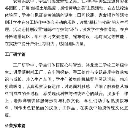
农耕实践中，学生们感受劳动之美。仁和中学师生走进舞彩花
谷园区，开展“触摸土地温度，感悟劳动之美”主题活动。在古法榨油
体验区，学生们见证金黄油滴的诞生；田间挖薯、家禽喂养等活动
则让学生在分工协作中体会劳动的乐趣，读懂“耕耘与收获”的人生哲
理。活动还特别设置“锤炼生存技能”环节，激发学生协作潜能。在户
外帐篷搭建区，学生学习支架连接、篷布铺设、地钉固定等技能，
在实践中提升户外生存能力，感悟团队力量。
工厂研学篇
工厂研学中，学生们体悟匠心与智造。裕龙第二学校三年级学
生走进爱慕时尚工厂，在车间探秘、手工创作与专题讲座中收获知
识与成长。步入生产车间，学生们被智能机械臂的灵活运转、精准
剪裁吸引，认真观察设备运作，讨论面料触感，详细了解衣物从布
料到成衣的全过程，感受现代科技与传统匠心的融合。汉服手工课
上，老师详细讲解服饰形制与礼仪文化，学生们动手粘贴拼接布
料，制作出色彩艳丽的汉服手工作品，在实践中触摸传统文化底
蕴。
科普探索篇