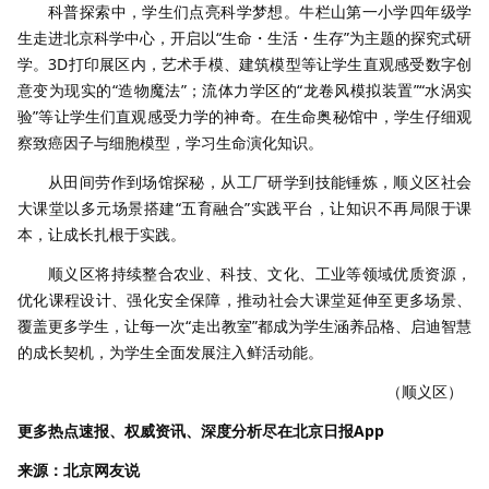
科普探索中，学生们点亮科学梦想。牛栏山第一小学四年级学
生走进北京科学中心，开启以“生命・生活・生存”为主题的探究式研
学。3D打印展区内，艺术手模、建筑模型等让学生直观感受数字创
意变为现实的“造物魔法”；流体力学区的“龙卷风模拟装置”“水涡实
验”等让学生们直观感受力学的神奇。在生命奥秘馆中，学生仔细观
察致癌因子与细胞模型，学习生命演化知识。
从田间劳作到场馆探秘，从工厂研学到技能锤炼，顺义区社会
大课堂以多元场景搭建“五育融合”实践平台，让知识不再局限于课
本，让成长扎根于实践。
顺义区将持续整合农业、科技、文化、工业等领域优质资源，
优化课程设计、强化安全保障，推动社会大课堂延伸至更多场景、
覆盖更多学生，让每一次“走出教室”都成为学生涵养品格、启迪智慧
的成长契机，为学生全面发展注入鲜活动能。
（顺义区）
更多热点速报、权威资讯、深度分析尽在北京日报App
来源：北京网友说