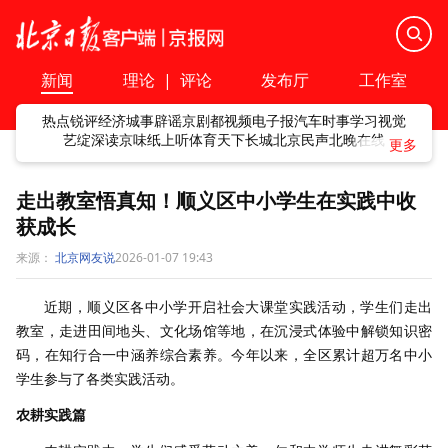
新闻
理论
|
评论
发布厅
工作室
热点
锐评
经济
城事
辟谣
京剧
都视频
电子报
汽车
时事
学习
视觉
艺绽
深读
京味
纸上听
体育
天下
长城
北京民声
北晚在线
走出教室悟真知！顺义区中小学生在实践中收
获成长
来源：
北京网友说
2026-01-07 19:43
近期，顺义区各中小学开启社会大课堂实践活动，学生们走出
教室，走进田间地头、文化场馆等地，在沉浸式体验中解锁知识密
码，在知行合一中涵养综合素养。今年以来，全区累计超万名中小
学生参与了各类实践活动。
农耕实践篇