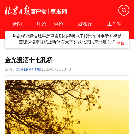
新闻
理论
|
评论
发布厅
工作室
热点
锐评
经济
城事
辟谣
京剧
都视频
电子报
汽车
时事
学习
视觉
艺绽
深读
京味
纸上听
体育
天下
长城
北京民声
北晚在线
金光漫洒十七孔桥
来源：
北京日报客户端
2026-01-06 20:13