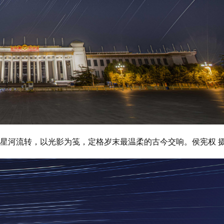
映着星河流转，以光影为笺，定格岁末最温柔的古今交响。侯宪权 