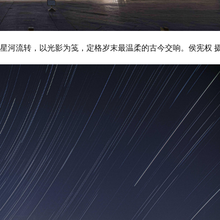
映着星河流转，以光影为笺，定格岁末最温柔的古今交响。侯宪权 