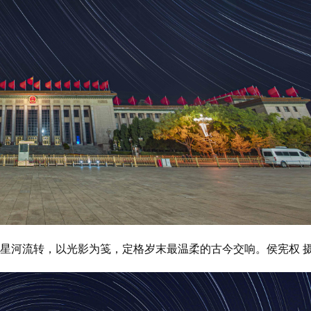
映着星河流转，以光影为笺，定格岁末最温柔的古今交响。侯宪权 