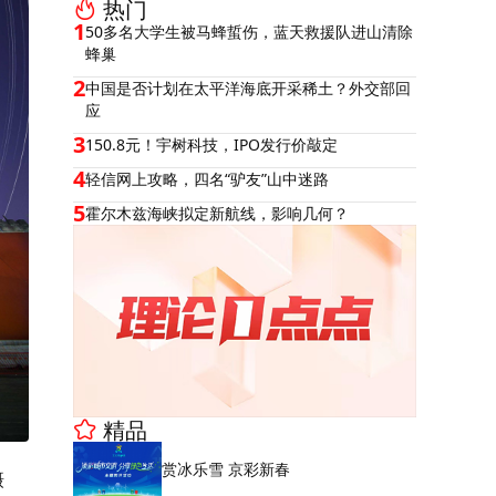
热门
1
50多名大学生被马蜂蜇伤，蓝天救援队进山清除
蜂巢
2
中国是否计划在太平洋海底开采稀土？外交部回
应
3
150.8元！宇树科技，IPO发行价敲定
4
轻信网上攻略，四名“驴友”山中迷路
5
霍尔木兹海峡拟定新航线，影响几何？
精品
赏冰乐雪 京彩新春
摄