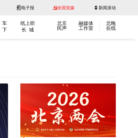
电子报
全国党媒
新闻滚动
 车
纸上听
北京
融媒体
北晚
民声
工作室
在线
 下
长 城