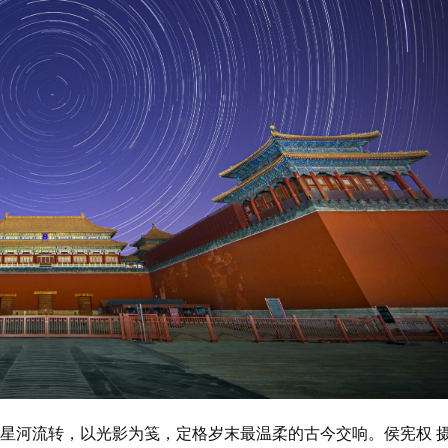
映着星河流转，以光影为笺，定格岁末最温柔的古今交响。侯宪权 