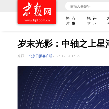
热 点
锐 评
时 事
学 习
岁末光影：中轴之上星
来源：
北京日报客户端
2025-12-31 15:29