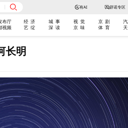
有AI
辟谣专区
发布厅
经 济
城 事
视 觉
京 剧
汽
都视频
艺 绽
深 读
京 味
体 育
天
河长明