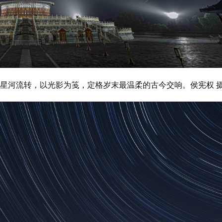
映着星河流转，以光影为笺，定格岁末最温柔的古今交响。侯宪权 