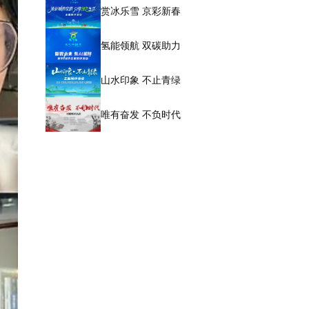
赏冰乐雪 京彩新春
氢能领航 双碳助力
山水印象 不止青绿
唯有奋发 不负时代