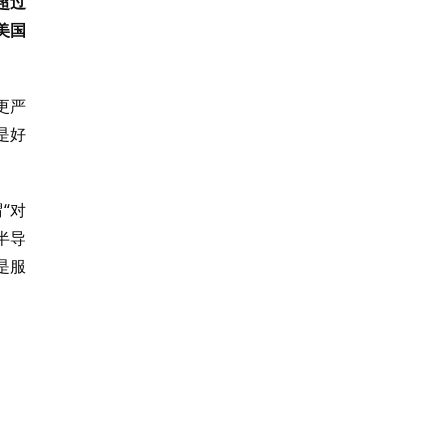
超过
美国
更严
是好
“对
半导
是服