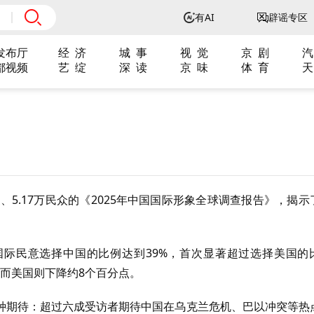
有AI
辟谣专区
发布厅
经 济
城 事
视 觉
京 剧
汽
都视频
艺 绽
深 读
京 味
体 育
天
、5.17万民众的《2025年中国国际形象全球调查报告》，揭示
国际民意选择中国的比例达到39%，首次显著超过选择美国的
，而美国则下降约8个百分点。
种期待：超过六成受访者期待中国在乌克兰危机、巴以冲突等热