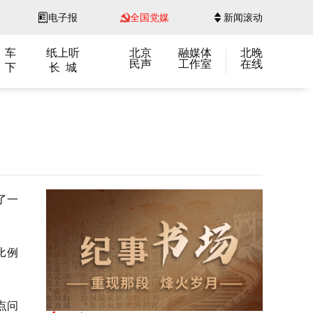
电子报
全国党媒
新闻滚动
 车
纸上听
北京
融媒体
北晚
民声
工作室
在线
 下
长 城
了一
比例
点问