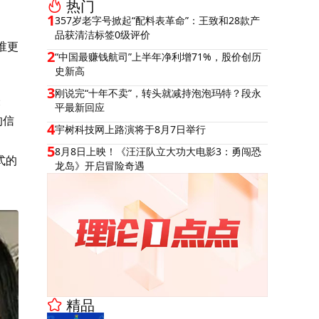
热门
。
1
357岁老字号掀起“配料表革命”：王致和28款产
品获清洁标签0级评价
谁更
2
“中国最赚钱航司”上半年净利增71%，股价创历
史新高
3
刚说完“十年不卖”，转头就减持泡泡玛特？段永
表
平最新回应
的信
4
宇树科技网上路演将于8月7日举行
5
8月8日上映！《汪汪队立大功大电影3：勇闯恐
式的
龙岛》开启冒险奇遇
精品