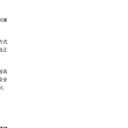
和柬
。
方式
段正
较高
安全
别。