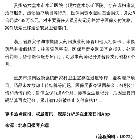
贵州省六盘水市水旷医院（现六盘水水矿医院）存在虚构康复
治疗服务、虚记治疗项目等行为。医保局责令退回基金损失，并处5
倍罚款438万余元。对主要责任人员分别记分并暂停医保支付资格。
案件线索已移送公安及卫健部门。
浙江省嘉兴平湖市聚隆大药房执业药师冒用他人社保卡，串换
药品并虚假结算，掩盖骗保事实。医保局责令退回基金损失，处两
倍罚款，暂停医保服务6个月，对涉事药师记分并暂停支付资格6个
月。
重庆市潼南区崇龛镇薛家村卫生室存在过度诊疗、虚构理疗项
目、药品未发放却上传结算等问题。医保局责令退回基金，分别处1
倍和两倍罚款，暂停医保服务6个月。涉事医生被记分，后因重复扫
码结算再次记分，累计满12分被终止支付资格1年。
更多热点速报、权威资讯、深度分析尽在北京日报App
来源：北京日报客户端
（流程编辑：U072）