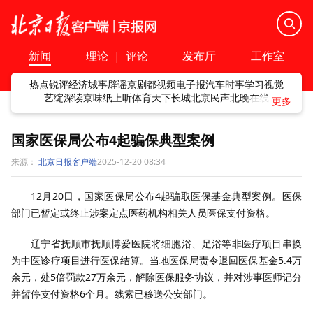
新闻
理论
|
评论
发布厅
工作室
热点
锐评
经济
城事
辟谣
京剧
都视频
电子报
汽车
时事
学习
视觉
艺绽
深读
京味
纸上听
体育
天下
长城
北京民声
北晚在线
国家医保局公布4起骗保典型案例
来源：
北京日报客户端
2025-12-20 08:34
12月20日，国家医保局公布4起骗取医保基金典型案例。医保
部门已暂定或终止涉案定点医药机构相关人员医保支付资格。
辽宁省抚顺市抚顺博爱医院将细胞浴、足浴等非医疗项目串换
为中医诊疗项目进行医保结算。当地医保局责令退回医保基金5.4万
余元，处5倍罚款27万余元，解除医保服务协议，并对涉事医师记分
并暂停支付资格6个月。线索已移送公安部门。