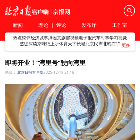
新闻
理论
|
评论
发布厅
工作室
热点
锐评
经济
城事
辟谣
京剧
都视频
电子报
汽车
时事
学习
视觉
艺绽
深读
京味
纸上听
体育
天下
长城
北京民声
北晚在线
即将开业！“湾里号”驶向湾里
来源：
北京日报客户端
2025-12-19 21:16