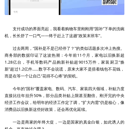
支付成功的界面亮起，我看着购物车里刚刚用“国补”下单的洗碗
机，长长舒了一口气——终于赶上了这趟“政策末班车”。
过去两周，“国补是不是已经停了？”的类似话题多次冲上热搜。
商务部的数据印证了这波热潮：今年前11个月，家电以旧换新超
1.28亿台，手机等数码产品购新补贴超9015万件，家装厨卫“焕
新”超过1.2亿件……数字不会说谎，原来大家不是捂着钱包不花钱，
而是在等一个让自己“花得不心疼”的契机。
今年的“国补”覆盖家电、数码、汽车、家装四大领域，补贴力度
直接比往年抬升50%，部分品类补贴上限甚至翻倍。刚开完的中央
经济工作会议，给明年的经济工作定了调，“扩大内需”仍是核心，像
消费品以旧换新这些好政策，还会再优化延续。
一边是商家的年终大促，一边是国家的真金白银，如此诱人的
机会，岂有放过之理？