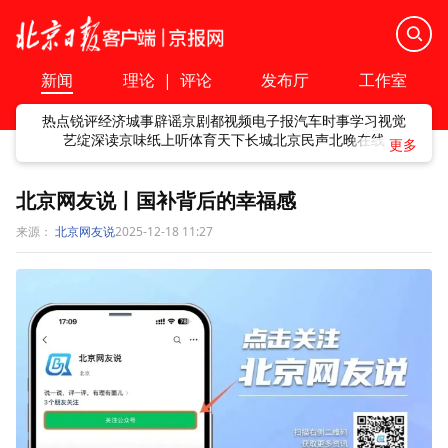
新闻
理论
|
评论
发布厅
工作室
热点
锐评
经济
城事
辟谣
京剧
都视频
电子报
汽车
时事
学习
视觉
艺绽
深读
京味
纸上听
体育
天下
长城
北京民声
北晚在线
北京网友说丨国补背后的幸福感
来源：
北京网友说
2025-12-18 11:27