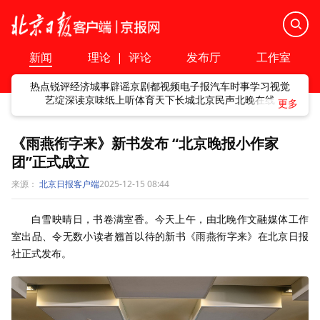
新闻
理论
|
评论
发布厅
工作室
热点
锐评
经济
城事
辟谣
京剧
都视频
电子报
汽车
时事
学习
视觉
艺绽
深读
京味
纸上听
体育
天下
长城
北京民声
北晚在线
《雨燕衔字来》新书发布 “北京晚报小作家
团”正式成立
来源：
北京日报客户端
2025-12-15 08:44
白雪映晴日，书卷满室香。今天上午，由北晚作文融媒体工作
室出品、令无数小读者翘首以待的新书《雨燕衔字来》在北京日报
社正式发布。