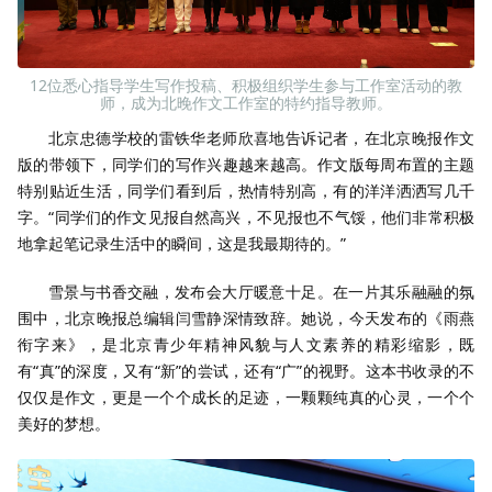
12位悉心指导学生写作投稿、积极组织学生参与工作室活动的教
师，成为北晚作文工作室的特约指导教师。
北京忠德学校的雷铁华老师欣喜地告诉记者，在北京晚报作文
版的带领下，同学们的写作兴趣越来越高。作文版每周布置的主题
特别贴近生活，同学们看到后，热情特别高，有的洋洋洒洒写几千
字。“同学们的作文见报自然高兴，不见报也不气馁，他们非常积极
地拿起笔记录生活中的瞬间，这是我最期待的。”
雪景与书香交融，发布会大厅暖意十足。在一片其乐融融的氛
围中，北京晚报总编辑闫雪静深情致辞。她说，今天发布的《雨燕
衔字来》，是北京青少年精神风貌与人文素养的精彩缩影，既
有“真”的深度，又有“新”的尝试，还有“广”的视野。这本书收录的不
仅仅是作文，更是一个个成长的足迹，一颗颗纯真的心灵，一个个
美好的梦想。