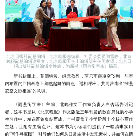
北京日报社副总编辑、北京晚报总编辑、社委会委员闫雪静，北京
晚报副总编辑谢星文，北京晚报五色土编辑部主任周家望，北京日
报出版社副总编辑李峥嵘，为新书《雨燕衔字来》揭幕。
新书封面上，花团锦簇、绿意盈盈，两只雨燕凌空飞翔，与室
内布置的巨幅画卷上翩然起舞的雨燕，遥相呼应，共同营造出“雏燕
凌空文脉相连”的意境。
《雨燕衔字来》主编、北晚作文工作室负责人白杏珏告诉记
者，这本书是从《北京晚报》作文版近三年刊发的数百篇优质小学
生习作中，精选百篇集结而成。全书覆盖了小学阶段十个核心写作
主题，且附有主编点评。这本书为小读者们提供了一幅清晰实用
的“写作寻宝图”，引导他们如何从日常生活中发现素材，并如何在情