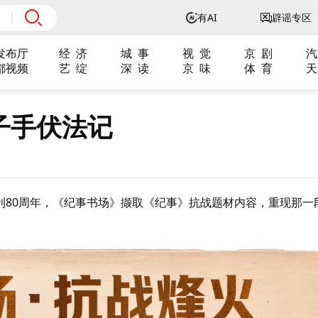
有AI
辟谣专区
发布厅
经 济
城 事
视 觉
京 剧
汽
都视频
艺 绽
深 读
京 味
体 育
天
子手伏法记
80周年，《
纪事书场
》撷取《纪事》抗战题材内容，重现那一