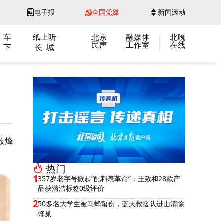
电子报
全国党媒
新闻滚动
 车
纸上听
北京
融媒体
北晚
民声
工作室
在线
 下
长 城
段烽
热门
1
357岁老字号掀起“配料表革命”：王致和28款产
品获清洁标签0级评价
2
50多名大学生被马蜂蜇伤，蓝天救援队进山清除
蜂巢