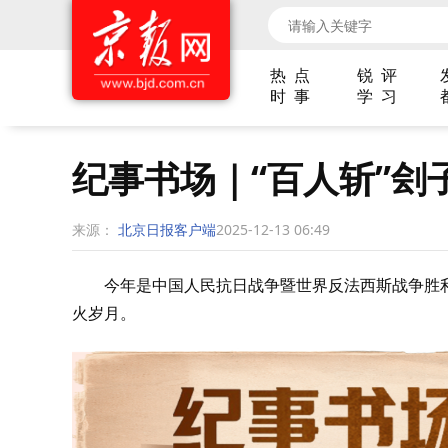
热 点
锐 评
时 事
学 习
纪事书场｜“百人斩”刽
来源：
北京日报客户端
2025-12-13 06:49
今年是中国人民抗日战争暨世界反法西斯战争胜利
火岁月。