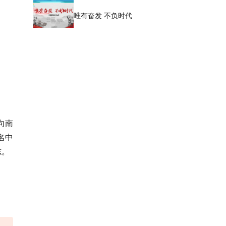
唯有奋发 不负时代
向南
名中
志。