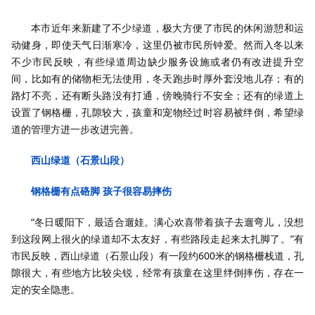
本市近年来新建了不少绿道，极大方便了市民的休闲游憩和运
动健身，即使天气日渐寒冷，这里仍被市民所钟爱。然而入冬以来
不少市民反映，有些绿道周边缺少服务设施或者仍有改进提升空
间，比如有的储物柜无法使用，冬天跑步时厚外套没地儿存；有的
路灯不亮，还有断头路没有打通，傍晚骑行不安全；还有的绿道上
设置了钢格栅，孔隙较大，孩童和宠物经过时容易被绊倒，希望绿
道的管理方进一步改进完善。
西山
绿道
（石景山段）
钢格栅有点硌脚 孩子很容易摔伤
“冬日暖阳下，最适合遛娃。满心欢喜带着孩子去遛弯儿，没想
到这段网上很火的绿道却不太友好，有些路段走起来太扎脚了。”有
市民反映，西山绿道（石景山段）有一段约600米的钢格栅栈道，孔
隙很大，有些地方比较尖锐，经常有孩童在这里绊倒摔伤，存在一
定的安全隐患。