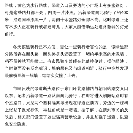
路线，黄色为步行路线。绿道入口及旁边的小广场上有多盏路灯，
可是这些路灯都不亮，四周一片漆黑。沿着绿道向北骑行了约400
米，沿途同样漆黑一片，两侧十余盏路灯全都不亮。此时绿道上还
有不少人正在骑行或者遛弯儿，大家只能借助远处道路微弱的灯光
前行。
冬天摸黑骑行已不方便，更让一些骑行者害怕的是，该绿道部
分路段存在断头路，断头路尽头还设置了一堵约半米高的水泥墙，
稍不留神就可能撞上。有市民骑车曾经在此处摔倒过，据他描述，
当时路面没有反光标识，墙的颜色又与绿道相近，骑行中突然发现
眼前横亘着一堵墙，结结实实撞了上去。
市民反映的绿道断头路位于东四环北路辅路与朝阳站路交叉口
以东。记者沿着绿道一路从南向北骑行，在即将进入朝阳站路时有
个岔路口，只见两个塑料隔离墩出现在绿道正前方，旁边的一棵树
上张贴了反光标识，再往前就是一堵墙。据了解，在接到市民的反
映后，相关部门设置了这些隔离警示设施，并且加强了巡查，以避
免安全隐患。