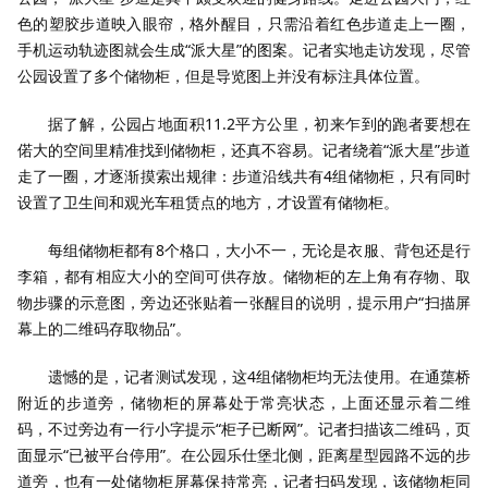
色的塑胶步道映入眼帘，格外醒目，只需沿着红色步道走上一圈，
手机运动轨迹图就会生成“派大星”的图案。记者实地走访发现，尽管
公园设置了多个储物柜，但是导览图上并没有标注具体位置。
据了解，公园占地面积11.2平方公里，初来乍到的跑者要想在
偌大的空间里精准找到储物柜，还真不容易。记者绕着“派大星”步道
走了一圈，才逐渐摸索出规律：步道沿线共有4组储物柜，只有同时
设置了卫生间和观光车租赁点的地方，才设置有储物柜。
每组储物柜都有8个格口，大小不一，无论是衣服、背包还是行
李箱，都有相应大小的空间可供存放。储物柜的左上角有存物、取
物步骤的示意图，旁边还张贴着一张醒目的说明，提示用户“扫描屏
幕上的二维码存取物品”。
遗憾的是，记者测试发现，这4组储物柜均无法使用。在通蕖桥
附近的步道旁，储物柜的屏幕处于常亮状态，上面还显示着二维
码，不过旁边有一行小字提示“柜子已断网”。记者扫描该二维码，页
面显示“已被平台停用”。在公园乐仕堡北侧，距离星型园路不远的步
道旁，也有一处储物柜屏幕保持常亮，记者扫码发现，该储物柜同