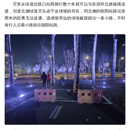
尽管从绿道岔路口向西骑行数十米就可以与东四环北路辅路连
接，但是北侧绿道尽头由于这堵墙的存在，同北侧的朝阳站路仅差
两米的距离无法连通。该堵墙旁边的绿地被踩踏出一条小路，不时
有行人沿着小路前往朝阳站路。