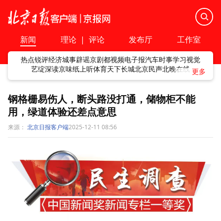
新闻
理论
|
评论
发布厅
工作室
热点
锐评
经济
城事
辟谣
京剧
都视频
电子报
汽车
时事
学习
视觉
艺绽
深读
京味
纸上听
体育
天下
长城
北京民声
北晚在线
钢格栅易伤人，断头路没打通，储物柜不能
用，绿道体验还差点意思
来源：
北京日报客户端
2025-12-11 08:56