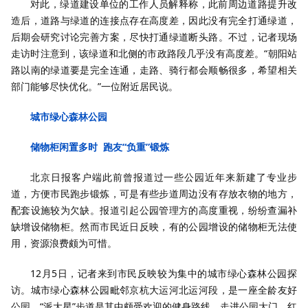
对此，绿道建设单位的工作人员解释称，此前周边道路提升改
造后，道路与绿道的连接点存在高度差，因此没有完全打通绿道，
后期会研究讨论完善方案，尽快打通绿道断头路。不过，记者现场
走访时注意到，该绿道和北侧的市政路段几乎没有高度差。“朝阳站
路以南的绿道要是完全连通，走路、骑行都会顺畅很多，希望相关
部门能够尽快优化。”一位附近居民说。
城市绿心森林公园
储物柜闲置多时 跑友“负重”锻炼
北京日报客户端此前曾报道过一些公园近年来新建了专业步
道，方便市民跑步锻炼，可是有些步道周边没有存放衣物的地方，
配套设施较为欠缺。报道引起公园管理方的高度重视，纷纷查漏补
缺增设储物柜。然而市民近日反映，有的公园增设的储物柜无法使
用，资源浪费颇为可惜。
12月5日，记者来到市民反映较为集中的城市绿心森林公园探
访。城市绿心森林公园毗邻京杭大运河北运河段，是一座全龄友好
公园，“派大星”步道是其中颇受欢迎的健身路线。走进公园大门，红