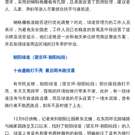
需求，采用的钢制格栅板有孔隙，且表面设置了防滑纹理，建议老
人、儿童、孕妇等游人尽量抓住扶手匀速前进。
钢格栅栈道能否进行优化调整？对此，绿道管理方的工作人员
表示，为避免安全隐患，工作人员已在栈道的首尾及中段设置了提
示牌及语音提示，他们还将进一步和相关单位研究商议整改方案，
并且加强绿道周边区域的日常养护作业。
朝阳绿道（望京环-朝阳站段）
十余盏路灯不亮 最后两米路没通
有市民反映，朝阳绿道（望京环-朝阳站段）部分路段路灯不
亮，冬天天黑得早，昏暗的环境给骑行带来不便。此外，有一段绿
道没有与市政道路连通，而且绿道的尽头设置了一堵水泥墙，曾有
骑行者不熟悉路况，刹车不及时撞了上去。
12月6日傍晚，记者来到朝阳公园桥东北侧，在东四环北路辅路
与姚家园路交叉口以东，找到了朝阳绿道（望京环-朝阳站段）的入
口。绿道上有蓝色和黄色两种颜色的标线，明确标注了蓝色为骑行