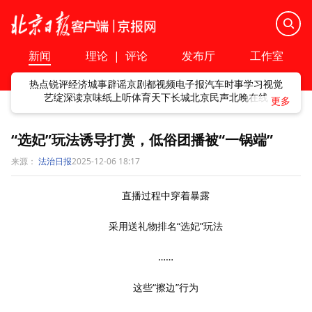
新闻
理论
|
评论
发布厅
工作室
热点
锐评
经济
城事
辟谣
京剧
都视频
电子报
汽车
时事
学习
视觉
艺绽
深读
京味
纸上听
体育
天下
长城
北京民声
北晚在线
“选妃”玩法诱导打赏，低俗团播被“一锅端”
来源：
法治日报
2025-12-06 18:17
直播过程中穿着暴露
采用送礼物排名“选妃”玩法
……
这些“擦边”行为