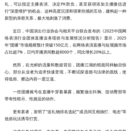
礼，可以指定主播表演、决定PK胜负，甚至获得添加主播微信进
行“深度维护”的机会。这种高度沉浸和强掌控感的互动，建构起一种
新型的亲密关系，极大地刺激了消费。
近日，中国演出行业协会与相关平台联合发布的《2025中国网
络表演行业团体直播业务现状与发展情况分析报告》显示，2025
年“团播”市场规模预计突破150亿元，在网络表演直播与短视频市场
占比超7%，日均开播房间数超8000个，同比增长20%以上。
然而，在光鲜的流量和数据背后，团播江湖的暗面同样触目惊
心。部分从业者为追求快速变现，不断试探道德与法律的底线，使
得低俗、擦边内容一度泛滥。
一些团播账号在直播中穿着暴露，频繁做出抖胸、扭动臀部等
带有性暗示、性挑逗的动作。
更有甚者，发明了“送礼物排名选妃”“成员间互相抽打、电击”等
低俗玩法诱导打赏。