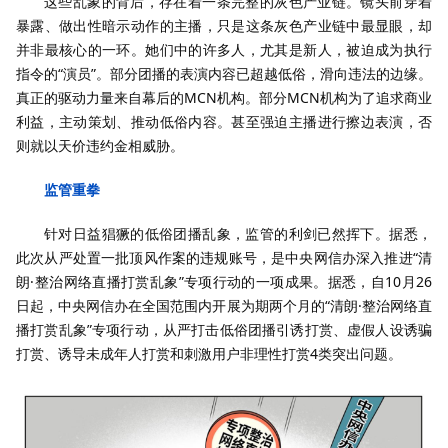
这些乱象的背后，存在着一条完整的灰色产业链。镜头前穿着
暴露、做出性暗示动作的主播，只是这条灰色产业链中最显眼，却
并非最核心的一环。她们中的许多人，尤其是新人，被迫成为执行
指令的“演员”。部分团播的表演内容已超越低俗，滑向违法的边缘。
真正的驱动力量来自幕后的MCN机构。部分MCN机构为了追求商业
利益，主动策划、推动低俗内容。甚至强迫主播进行擦边表演，否
则就以天价违约金相威胁。
监管重拳
针对日益猖獗的低俗团播乱象，监管的利剑已然挥下。据悉，
此次从严处置一批顶风作案的违规账号，是中央网信办深入推进“清
朗·整治网络直播打赏乱象”专项行动的一项成果。据悉，自10月26
日起，中央网信办在全国范围内开展为期两个月的“清朗·整治网络直
播打赏乱象”专项行动，从严打击低俗团播引诱打赏、虚假人设诱骗
打赏、诱导未成年人打赏和刺激用户非理性打赏4类突出问题。