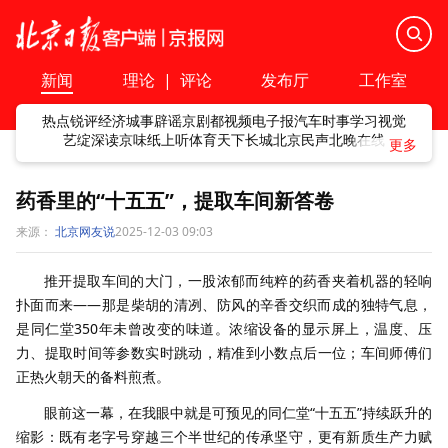
新闻
理论
|
评论
发布厅
工作室
热点
锐评
经济
城事
辟谣
京剧
都视频
电子报
汽车
时事
学习
视觉
艺绽
深读
京味
纸上听
体育
天下
长城
北京民声
北晚在线
药香里的“十五五”，提取车间新答卷
来源：
北京网友说
2025-12-03 09:03
推开提取车间的大门，一股浓郁而纯粹的药香夹着机器的轻响
扑面而来——那是柴胡的清冽、防风的辛香交织而成的独特气息，
是同仁堂350年未曾改变的味道。浓缩设备的显示屏上，温度、压
力、提取时间等参数实时跳动，精准到小数点后一位；车间师傅们
正热火朝天的备料煎煮。
眼前这一幕，在我眼中就是可预见的同仁堂“十五五”持续跃升的
缩影：既有老字号穿越三个半世纪的传承坚守，更有新质生产力赋