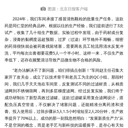
图源：北京日报客户端
2024年，我们车间承接了感冒清热颗粒的批量生产任务。这款
药是同仁堂的经典品种。根据以往的生产经验，我们提前进行了3次
试产，收集了几十组生产数据。实验过程中发现，由于药材成分复
杂，浸膏的黏稠度远超预期，过罗（过滤）环节格外不顺畅，细密
的药筛很快就会被药膏残留堵塞，需要两名员工轮流用清水反复冲
洗，平均每次出膏都要花费5人一个半小时。这样一来，不仅生产效
率低下，还存在频繁清洁导致产品微生物不合格的风险。
“老办法解决不了新问题，咱们得搞点创新！”车间赵主任召集大
家开了攻关会，成立了以技术骨干和老员工为主的QC小组。那段时
间，我们几乎天天泡在车间里，反复测试不同的过滤材质，从棉质
滤网到不锈钢筛网，再到多层梯度滤网。经过反复实验，我们终于
成功研制出了新型高效过滤罐。这款过滤罐采用复合滤网设计，搭
配负压真空管道，不仅解决了堵塞问题，还能精准分离药渣和浸
膏。投入使用后，过筛步骤从5人1.5小时缩短至2人20分钟，生产效
率提升了70%以上。成功的那一刻我忽然明白：“发展新质生产力”从
不是空洞的概念，而是老手艺与新科技的温暖握手，是存心有天知