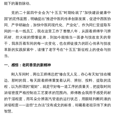
能下的蓬勃脉动。
党的二十届四中全会为“十五五”时期绘就了“加快建设健康中
国”的宏伟蓝图，明确提出“推进中医药传承创新发展，促进中西医协
同、产学研融合，加快中医药现代化、产业化”。作为同仁堂提取车
间的一名一线员工，我在这里工作了整整八年，从跟着师傅学习辨
药材、控火候的懵懂徒弟，到如今能独当一面参与技改攻关的骨
干，我亲历着车间的每一次变化，也在师徒接力的匠心传承与技改
革新的实践探索中，读懂了老字号在“十五五”新征程上的使命与担
当。
一、感悟：老药香里的新精神
刚入车间时，两位王师傅总把“修合无人见，存心有天知”挂在嘴
边。那时的我，每天跟着师傅重复着认药、辨别、投料、提取的流
程，以为所谓的“规矩”，就是守好每一道工序的质量关，把提取时间
浓缩密度严格控制在工艺要求的范围内。师傅教会我用手感受药材
的干湿程度，用耳朵分辨蒸汽管道的运行状态，用眼睛判断药液的
浓缩程度——这些“土办法”没有成文的标准，却藏着老祖宗传下来的
智慧。