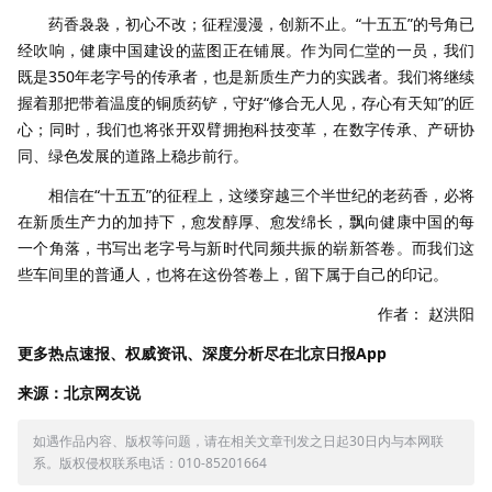
药香袅袅，初心不改；征程漫漫，创新不止。“十五五”的号角已
经吹响，健康中国建设的蓝图正在铺展。作为同仁堂的一员，我们
既是350年老字号的传承者，也是新质生产力的实践者。我们将继续
握着那把带着温度的铜质药铲，守好“修合无人见，存心有天知”的匠
心；同时，我们也将张开双臂拥抱科技变革，在数字传承、产研协
同、绿色发展的道路上稳步前行。
相信在“十五五”的征程上，这缕穿越三个半世纪的老药香，必将
在新质生产力的加持下，愈发醇厚、愈发绵长，飘向健康中国的每
一个角落，书写出老字号与新时代同频共振的崭新答卷。而我们这
些车间里的普通人，也将在这份答卷上，留下属于自己的印记。
作者： 赵洪阳
更多热点速报、权威资讯、深度分析尽在北京日报App
来源：北京网友说
如遇作品内容、版权等问题，请在相关文章刊发之日起30日内与本网联
系。版权侵权联系电话：010-85201664