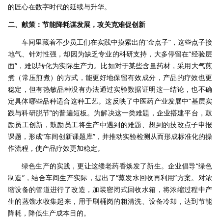
的匠心在数字时代的延续与升华。
二、献策：节能降耗谋发展，攻关克难促创新
车间里藏着不少员工们在实践中摸索出的“金点子”，这些点子接
地气、针对性强，却因为缺乏专业的科研支持，大多停留在“经验层
面”，难以转化为实际生产力。比如对于某些含量药材，采用大气煎
煮（常压煎煮）的方式，能更好地保留有效成分，产品的疗效也更
稳定，但有热敏品种没有办法通过实验数据证明这一结论，也不确
定具体哪些品种适合这种工艺。这反映了中医药产业发展中“基层实
践与科研脱节”的普遍短板。为解决这一类难题，企业搭建平台，鼓
励员工创新，鼓励员工将生产中遇到的难题、想到的技改点子申报
课题，形成“车间创新课题库”，并推动实验检测从而形成标准化的操
作流程，使产品疗效更加稳定。
绿色生产的实践，更让这缕老药香焕发了新生。企业倡导“绿色
制造”，结合车间生产实际，提出了“蒸发水回收再利用”方案。对浓
缩设备的管道进行了改造，加装密闭式回收水箱，将浓缩过程中产
生的蒸馏水收集起来，用于刷桶岗的粗清洗、设备冷却，达到节能
降耗，降低生产成本目的。