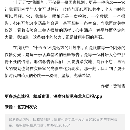
“十五五”对我而言，不仅是一份国家规划，更是一种信念——它
让我看到科学与人文可以并行，传统与现代可以共生，个人与时代
可以同频。它让我相信，哪怕只是一次检验、一个数据、一个报
告，都有可能改变药品的命运，甚至影响一条生命。当我再次关掉
仪器，看着实验台上整齐摆放的药样，心中涌起一种平静而坚定的
力量。我知道，这些微小的努力，正是健康中国的基石。
在我眼中，“十五五”不是远方的计划书，而是眼前每一个闪烁的
仪器灯光，是每一份认真签名的检验报告，是每一位科研人心中那
份不变的信念。那信念告诉我们：只要脚踏实地、笃行不怠，再宏
大的规划也能在实验室的光影中化为现实。那一刻，我听到了属于
新时代制药人的心跳——稳健、坚毅、充满希望。
作者：贾瑞雪
更多热点速报、权威资讯、深度分析尽在北京日报App
来源：北京网友说
如遇作品内容、版权等问题，请在相关文章刊发之日起30日内与本网联
系。版权侵权联系电话：010-85201664