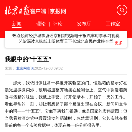
新闻
理论
|
评论
发布厅
工作室
热点
锐评
经济
城事
辟谣
京剧
都视频
电子报
汽车
时事
学习
视觉
艺绽
深读
京味
纸上听
体育
天下
长城
北京民声
北晚在线
我眼中的“十五五”
来源：
北京网友说
2025-12-03 09:02
那天，我依旧像往常一样推开实验室的门。恒温箱的指示灯在
晨光里微微闪烁，玻璃器皿整齐地摆在检测台上。空气中弥漫着药
香与酒精的味道，我戴上手套、打开记录本，开始了一天的工作。
看似寻常的一刻，却让我想起了那个反复出现在会议、新闻和文件
中的词——“十五五”。它似乎离我们很远，像是国家的宏伟蓝图；但
当我看着滴定管中缓缓流动的药液时，忽然意识到，它其实就在我
眼前的每一个实验数据中，体现在每一份分析报告里。