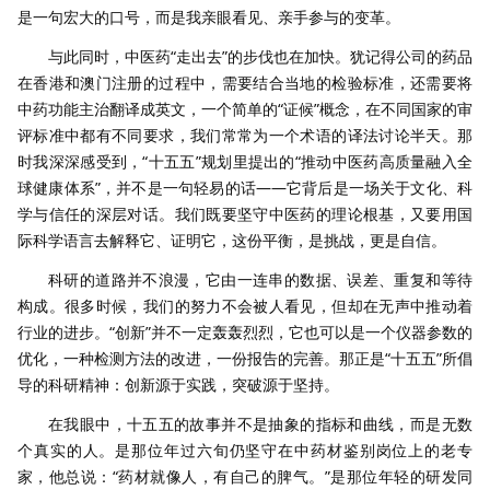
是一句宏大的口号，而是我亲眼看见、亲手参与的变革。
与此同时，中医药“走出去”的步伐也在加快。犹记得公司的药品
在香港和澳门注册的过程中，需要结合当地的检验标准，还需要将
中药功能主治翻译成英文，一个简单的“证候”概念，在不同国家的审
评标准中都有不同要求，我们常常为一个术语的译法讨论半天。那
时我深深感受到，“十五五”规划里提出的“推动中医药高质量融入全
球健康体系”，并不是一句轻易的话——它背后是一场关于文化、科
学与信任的深层对话。我们既要坚守中医药的理论根基，又要用国
际科学语言去解释它、证明它，这份平衡，是挑战，更是自信。
科研的道路并不浪漫，它由一连串的数据、误差、重复和等待
构成。很多时候，我们的努力不会被人看见，但却在无声中推动着
行业的进步。“创新”并不一定轰轰烈烈，它也可以是一个仪器参数的
优化，一种检测方法的改进，一份报告的完善。那正是“十五五”所倡
导的科研精神：创新源于实践，突破源于坚持。
在我眼中，十五五的故事并不是抽象的指标和曲线，而是无数
个真实的人。是那位年过六旬仍坚守在中药材鉴别岗位上的老专
家，他总说：“药材就像人，有自己的脾气。”是那位年轻的研发同