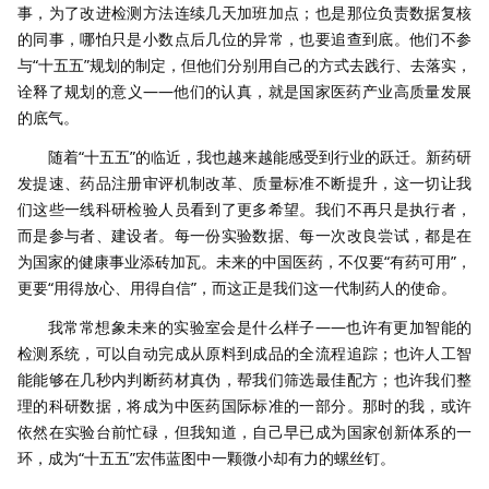
事，为了改进检测方法连续几天加班加点；也是那位负责数据复核
的同事，哪怕只是小数点后几位的异常，也要追查到底。他们不参
与“十五五”规划的制定，但他们分别用自己的方式去践行、去落实，
诠释了规划的意义——他们的认真，就是国家医药产业高质量发展
的底气。
随着“十五五”的临近，我也越来越能感受到行业的跃迁。新药研
发提速、药品注册审评机制改革、质量标准不断提升，这一切让我
们这些一线科研检验人员看到了更多希望。我们不再只是执行者，
而是参与者、建设者。每一份实验数据、每一次改良尝试，都是在
为国家的健康事业添砖加瓦。未来的中国医药，不仅要“有药可用”，
更要“用得放心、用得自信”，而这正是我们这一代制药人的使命。
我常常想象未来的实验室会是什么样子——也许有更加智能的
检测系统，可以自动完成从原料到成品的全流程追踪；也许人工智
能能够在几秒内判断药材真伪，帮我们筛选最佳配方；也许我们整
理的科研数据，将成为中医药国际标准的一部分。那时的我，或许
依然在实验台前忙碌，但我知道，自己早已成为国家创新体系的一
环，成为“十五五”宏伟蓝图中一颗微小却有力的螺丝钉。