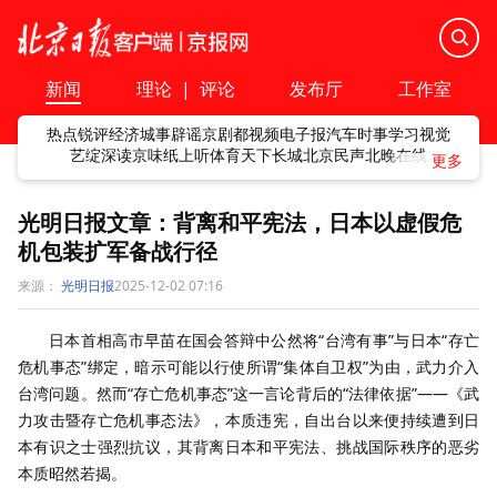
新闻
理论
|
评论
发布厅
工作室
热点
锐评
经济
城事
辟谣
京剧
都视频
电子报
汽车
时事
学习
视觉
艺绽
深读
京味
纸上听
体育
天下
长城
北京民声
北晚在线
光明日报文章：背离和平宪法，日本以虚假危
机包装扩军备战行径
来源：
光明日报
2025-12-02 07:16
日本首相高市早苗在国会答辩中公然将“台湾有事”与日本“存亡
危机事态”绑定，暗示可能以行使所谓“集体自卫权”为由，武力介入
台湾问题。然而“存亡危机事态”这一言论背后的“法律依据”——《武
力攻击暨存亡危机事态法》，本质违宪，自出台以来便持续遭到日
本有识之士强烈抗议，其背离日本和平宪法、挑战国际秩序的恶劣
本质昭然若揭。