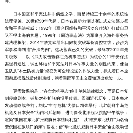
衅。
日本架空和平宪法并非偶然之举，而是持续三十余年的系统性
法理侵蚀。20世纪90年代起，日本右翼势力便以渐进式立法逐步蚕
食和平宪法权威：1992年《联合国维持和平活动合作法》打破自卫
队不得出海的禁忌，1999年《周边事态法》为军事介入海外事务搭
建法理框架，2014年放宽武器出口限制突破军备管控红线，步步为
军事松绑制造“合法先例”。这场蓄谋已久的突破，最终在2015年走
向极致——以《武力攻击暨存亡危机事态法》为核心的11部安保法
案强行通过，试图终结和平宪法对日本军事力量的刚性约束，使自
卫队从“本土防御力量”蜕变为可全球投送的作战力量，标志着日本企
图彻底摆脱战后体制束缚，朝着重蹈军国主义覆辙迈出危险一步。
更需警惕的是，“存亡危机事态”绝非单纯法律概念，而是日本复
刻侵略剧本、铺垫对外扩张的惯用伎俩。回溯近代历史，日本每次
发动侵略战争前，均以“生存危机”为借口粉饰暴行：以“朝鲜半岛危
机危及日本安全”为由出兵朝鲜，进而偷袭北洋舰队挑起甲午战争；
渲染“俄国在东北扩张威胁日本殖民利益”，以“维护东北秩序”为名偷
袭俄国在旅顺口的海军基地；借“华北危机威胁日本安全”全面发动侵