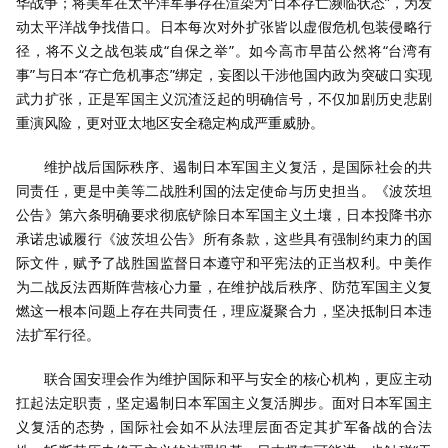
华战争；将美军在太平洋军事存在渲染为“日本存亡濒临状态”，为发
动太平洋战争找借口。日本每次对外扩张皆以虚假危机包装侵略行
径，将不义之战包装成“自保之举”。如今高市早苗公然将“台湾有
事”与日本“存亡危机事态”绑定，妄图以干涉他国内政为突破口实现
武力扩张，正是军国主义沉渣泛起的明确信号，不仅加剧历史悲剧
重演风险，更对亚太地区安全稳定构成严重威胁。
维护战后国际秩序、遏制日本军国主义复活，是国际社会的共
同责任，更是中美等二战胜利国的法定使命与历史担当。《波茨坦
公告》第六条明确要求彻底铲除日本军国主义土壤，日本投降书亦
承诺忠诚履行《波茨坦公告》所有条款，这些具有强制约束力的国
际文件，赋予了战胜国监督日本遵守和平宪法的正当权利。中美作
为二战反法西斯阵营核心力量，在维护战后秩序、防范军国主义复
燃这一根本问题上存在共同责任，理应凝聚合力，坚决抵制日本违
法扩军行径。
联合国安理会作为维护国际和平与安全的核心机构，更应主动
扛起法定职责，坚定遏制日本军国主义复活脚步。面对日本军国主
义复活的态势，国际社会如不从法理层面否定其扩军备战的合法