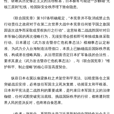
性、斩断其历史修正主义的法理根基，日本极有可能进一步触碰“无
核三原则”红线，给国际安全秩序埋下致命隐患。
《联合国宪章》第107条明确规定，“本宪章并不取消或禁止负
行动责任之政府对于在第二次世界大战中本宪章任何签字国之敌国
因该次战争而采取或受权执行之行动”，这意味着二战战胜国针对日
本等轴心国的再次侵略行为，无须安理会授权即可单独或集体采取
行动。日本通过《武力攻击暨存亡危机事态法》模糊事态认定标
准、为武力介入台海制造法理借口，本质上已触碰战后国际秩序底
线，构成潜在侵略风险。从法理层面否定日本扩军备战的合法性，
要求其废止《武力攻击暨存亡危机事态法》，与《联合国宪章》“维
护和平、制止侵略”的核心宗旨高度契合。
纵容日本右翼以偷梁换柱之术架空和平宪法、以暗度陈仓之策
突破战后安排，必将放任军国主义死灰复燃，动摇亚太和平根基。
日本和平宪法是二战胜利的重要成果，是约束日本军国主义的法律
枷锁，任何试图突破宪法底线、挑战国际秩序的行径，都将遭到世
界人民的坚决反对，也终将自食恶果。
（作者：张振业，系国防大学习近平新时代中国特色社会主义