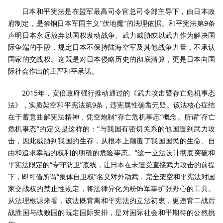
日本和平宪法是在盟军最高司令官总司令部主导下，由日本政
府制定，是禁锢日本军国主义“伏地魔”的法理依据。和平宪法第9条
声明日本永远放弃以国权发动战争、武力威胁或以武力作为解决国
际争端的手段，规定日本不保持陆海空军及其他战争力量，不承认
国家的交战权。这既是对日本侵略历史的彻底清算，更是日本向国
际社会作出的庄严和平承诺。
2015年，安倍政府强行推动通过的《武力攻击暨存亡危机事态
法》，实质架空和平宪法第9条，违宪属性确凿无疑。该法核心症结
在于蓄意曲解宪法精神，凭空炮制“存亡危机事态”概念。所谓“存亡
危机事态”的定义是这样的：“与我国有密切关系的他国遭到武力攻
击，因此威胁到我国的生存，从根本上颠覆了我国国民的生命、自
由和追求幸福的权利的明确的危险事态。”这一立法设计彻底突破和
平宪法限定的“专守防卫”底线，让日本在未遭受直接武力攻击的前提
下，即可借所谓“集体自卫权”名义对外动武，完全架空和平宪法对国
家交战权的禁止性规定，将法律异化为粉饰军事扩张野心的工具。
从法理根源来看，该法既背离和平宪法的立法初衷，更违背二战后
战胜国与战败国的既定国际安排，是对国际社会和平期待的公然挑