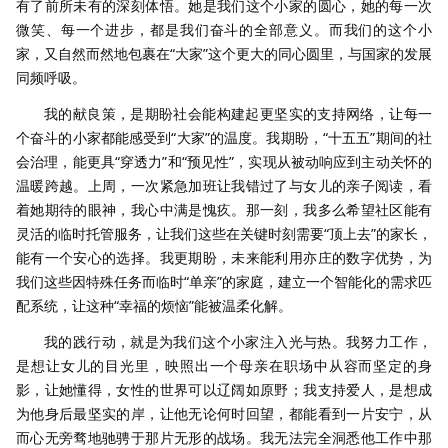
有了前所未有的深刻体悟。她是我们这个小家的圆心，她的每一次
微笑、每一个进步，都是我们奋斗的全部意义。而我们的这个小
家，又自然而然地包裹在“大家”这个更大的同心圆里，与国家的发展
同频呼吸。
我的献良策，是期盼社会能构建起更坚实的支持网络，让每一
个奋斗的小家都能感受到“大家”的温度。我期盼，“十五五”期间的社
会治理，能更具“穿透力”和“预见性”，实现从被动响应到主动关怀的
温暖跨越。上周，一次紧急加班让我错过了与女儿的亲子阅读，看
着她期待的眼神，我心中满是愧疚。那一刻，我多么希望社区能有
灵活的临时托管服务，让我们这些在关键时刻需要“顶上去”的家长，
能有一个安心的选择。我更期盼，未来能利用亦庄的数字优势，为
我们这些因特殊任务而临时“单亲”的家庭，建立一个智能化的需求匹
配系统，让这种“幸福的烦恼”能被温柔化解。
我的践行动，就是为我们这个小家注入光与热。我努力工作，
是想让女儿的目光里，映照出一个母亲在职场中从容而坚定的身
影，让她懂得，女性的世界可以辽阔如原野；我支持爱人，是想成
为他身后最坚实的岸，让他无论何时回望，都能看到一片安宁，从
而心无旁骛地驰骋于那片无形的战场。我无法完全洞悉他工作中那