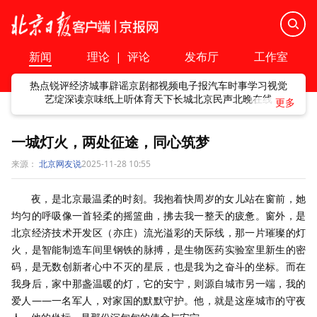
新闻
理论
|
评论
发布厅
工作室
热点
锐评
经济
城事
辟谣
京剧
都视频
电子报
汽车
时事
学习
视觉
艺绽
深读
京味
纸上听
体育
天下
长城
北京民声
北晚在线
一城灯火，两处征途，同心筑梦
来源：
北京网友说
2025-11-28 10:55
夜，是北京最温柔的时刻。我抱着快周岁的女儿站在窗前，她
均匀的呼吸像一首轻柔的摇篮曲，拂去我一整天的疲惫。窗外，是
北京经济技术开发区（亦庄）流光溢彩的天际线，那一片璀璨的灯
火，是智能制造车间里钢铁的脉搏，是生物医药实验室里新生的密
码，是无数创新者心中不灭的星辰，也是我为之奋斗的坐标。而在
我身后，家中那盏温暖的灯，它的安宁，则源自城市另一端，我的
爱人——一名军人，对家国的默默守护。他，就是这座城市的守夜