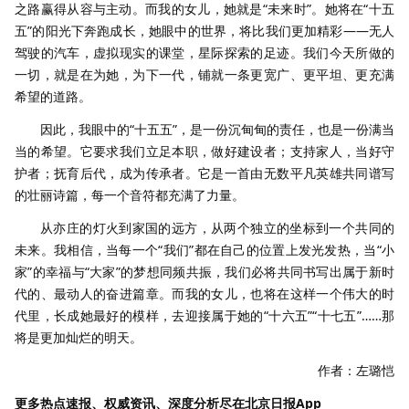
之路赢得从容与主动。而我的女儿，她就是“未来时”。她将在“十五
五”的阳光下奔跑成长，她眼中的世界，将比我们更加精彩——无人
驾驶的汽车，虚拟现实的课堂，星际探索的足迹。我们今天所做的
一切，就是在为她，为下一代，铺就一条更宽广、更平坦、更充满
希望的道路。
因此，我眼中的“十五五”，是一份沉甸甸的责任，也是一份满当
当的希望。它要求我们立足本职，做好建设者；支持家人，当好守
护者；抚育后代，成为传承者。它是一首由无数平凡英雄共同谱写
的壮丽诗篇，每一个音符都充满了力量。
从亦庄的灯火到家国的远方，从两个独立的坐标到一个共同的
未来。我相信，当每一个“我们”都在自己的位置上发光发热，当“小
家”的幸福与“大家”的梦想同频共振，我们必将共同书写出属于新时
代的、最动人的奋进篇章。而我的女儿，也将在这样一个伟大的时
代里，长成她最好的模样，去迎接属于她的“十六五”“十七五”……那
将是更加灿烂的明天。
作者：左璐恺
更多热点速报、权威资讯、深度分析尽在北京日报App