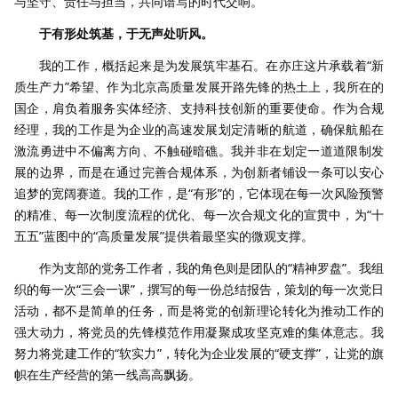
与坚守、责任与担当，共同谱写的时代交响。
于有形处筑基，于无声处听风。
我的工作，概括起来是为发展筑牢基石。在亦庄这片承载着“新
质生产力”希望、作为北京高质量发展开路先锋的热土上，我所在的
国企，肩负着服务实体经济、支持科技创新的重要使命。作为合规
经理，我的工作是为企业的高速发展划定清晰的航道，确保航船在
激流勇进中不偏离方向、不触碰暗礁。我并非在划定一道道限制发
展的边界，而是在通过完善合规体系，为创新者铺设一条可以安心
追梦的宽阔赛道。我的工作，是“有形”的，它体现在每一次风险预警
的精准、每一次制度流程的优化、每一次合规文化的宣贯中，为“十
五五”蓝图中的“高质量发展”提供着最坚实的微观支撑。
作为支部的党务工作者，我的角色则是团队的“精神罗盘”。我组
织的每一次“三会一课”，撰写的每一份总结报告，策划的每一次党日
活动，都不是简单的任务，而是将党的创新理论转化为推动工作的
强大动力，将党员的先锋模范作用凝聚成攻坚克难的集体意志。我
努力将党建工作的“软实力”，转化为企业发展的“硬支撑”，让党的旗
帜在生产经营的第一线高高飘扬。