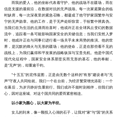
而我的爱人，他的坐标代表着守护。他的战场不在疆场，而在
信息支援的最前沿，在数据对抗的无声战场。每一次家庭聚会的临
时缺席，每一次深夜里的紧急召唤，都凝成了他守护家国繁华与安
宁的无声勋章。他的工作，是于无声处听惊雷，于纷繁中辨真伪。
当我们在为生活的点滴而欣喜时，他或许正在全球风云变幻的数据
流中，追踪着一条可能影响国家安全的关键信息；当我们安然入梦
时，他或许正在与同事们进行着一场关乎未来局势的推演。他的世
界，是沉默的烽火与无形的疆场；他的使命，正是在那些看不见的
战线上，为我们赢得和平发展的战略纵深与宝贵先机。他是中国式
现代化征程中，国家安全体系那坚实而无形的基石，他的奉献，
是“无声”的，却重逾千钧。
“十五五”的宏伟蓝图，正是由无数个这样的“有形”建设者与“无
声”守夜人共同绘就。我们一个在台前，为经济繁荣增光添彩；一个
在幕后，为岁月静好负重前行。我们或许不能时刻相伴，但我们的
心，因对这座城、对这个国共同的爱而紧密相连。
以小家为圆心，以大家为半径。
女儿的到来，像一颗投入心湖的石子，让我对“家”与“国”的关系