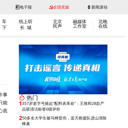
电子报
全国党媒
新闻滚动
 车
纸上听
北京
融媒体
北晚
民声
工作室
在线
 下
长 城
件事
热门
只能
1
357岁老字号掀起“配料表革命”：王致和28款产
品获清洁标签0级评价
心底
2
50多名大学生被马蜂蜇伤，蓝天救援队进山清除
蜂巢