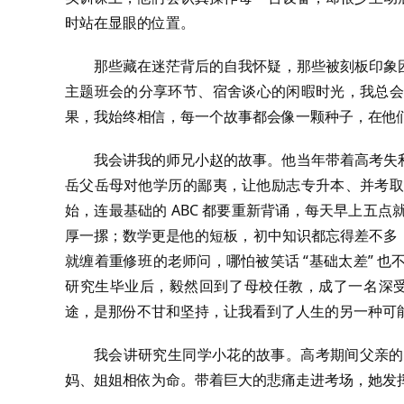
时站在显眼的位置。
那些藏在迷茫背后的自我怀疑，那些被刻板印象
主题班会的分享环节、宿舍谈心的闲暇时光，我总会
果，我始终相信，每一个故事都会像一颗种子，在他
我会讲我的师兄小赵的故事。他当年带着高考失
岳父岳母对他学历的鄙夷，让他励志专升本、并考取
始，连最基础的 ABC 都要重新背诵，每天早上五
厚一摞；数学更是他的短板，初中知识都忘得差不多
就缠着重修班的老师问，哪怕被笑话 “基础太差” 
研究生毕业后，毅然回到了母校任教，成了一名深受
途，是那份不甘和坚持，让我看到了人生的另一种可能
我会讲研究生同学小花的故事。高考期间父亲的
妈、姐姐相依为命。带着巨大的悲痛走进考场，她发