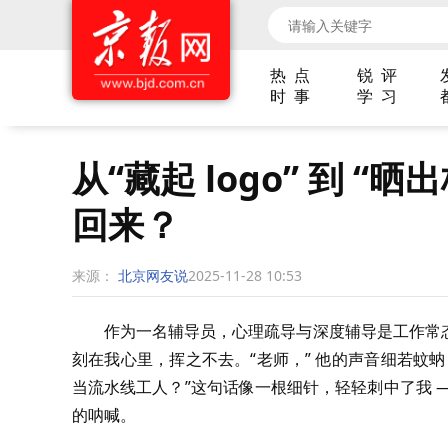
热 点
锐 评
时 事
学 习
从“藏起 logo” 到 
回来？
来源：
北京网友说
2025-11-28 10:53
作为一名辅导员，心理疏导与深度辅导是工作常
刻在我心里，挥之不去。“老师，” 他的声音细若蚊
当流水线工人？”这句话像一根细针，轻轻刺中了我 
的呐喊。