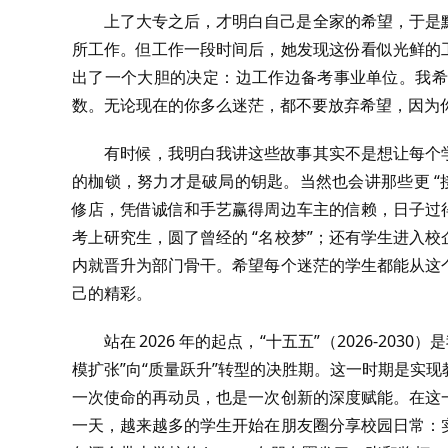
上了大专之后，才明白自己是全家的希望，于是
所工作。但工作一段时间后，她发现这份看似光鲜的
出了一个大胆的决定：边工作边备考事业单位。我希
数。无论现在的你多么迷茫，都不要放弃希望，因为
有时候，我明白我讲这些故事其实不是想让每个
的枷锁，努力才是破局的钥匙。当然也会讲那些更 “
修店，凭借诚信和手艺赢得周边车主的信赖，日子过
考上研究生，圆了曾经的 “名校梦”；还有学生进入
内就晋升为部门骨干。希望每个迷茫的学生都能从这
己的精彩。
站在 2026 年的起点，‍“十五五”‍（2026‑
模扩张”向“质量跃升”转型的决胜期。这一时期是实
一次使命的再动员，也是一次创新的深度赋能。在这
一天，越来越多的学生开始在朋友圈分享校园日常：