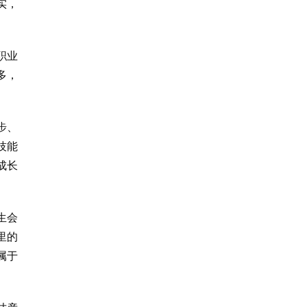
实，
职业
多，
步、
技能
成长
生会
里的
属于