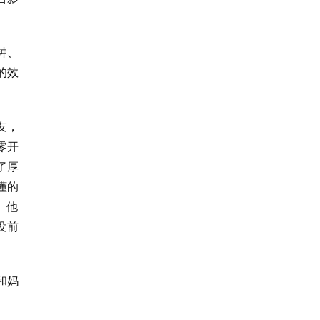
钟、
的效
友，
零开
了厚
懂的
。他
没前
和妈