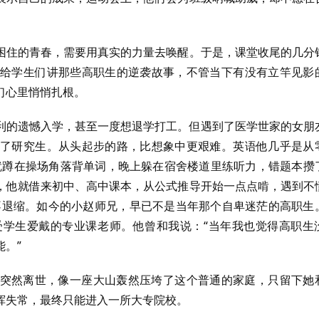
困住的青春，需要用真实的力量去唤醒。于是，课堂收尾的几分
给学生们讲那些高职生的逆袭故事，不管当下有没有立竿见影
们心里悄悄扎根。
利的遗憾入学，甚至一度想退学打工。但遇到了医学世家的女朋
了研究生。从头起步的路，比想象中更艰难。英语他几乎是从
点就蹲在操场角落背单词，晚上躲在宿舍楼道里练听力，错题本攒
，他就借来初中、高中课本，从公式推导开始一点点啃，遇到不
也不退缩。如今的小赵师兄，早已不是当年那个自卑迷茫的高职生
学生爱戴的专业课老师。他曾和我说：“当年我也觉得高职生
。”
突然离世，像一座大山轰然压垮了这个普通的家庭，只留下她
挥失常，最终只能进入一所大专院校。