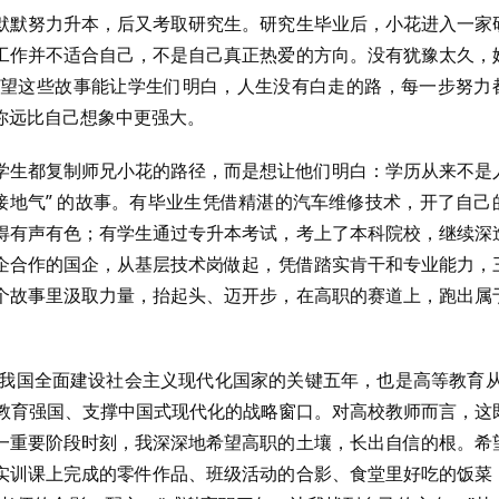
默默努力升本，后又考取研究生。研究生毕业后，小花进入一家
工作并不适合自己，不是自己真正热爱的方向。没有犹豫太久，
望这些故事能让学生们明白，人生没有白走的路，每一步努力
你远比自己想象中更强大。
学生都复制师兄小花的路径，而是想让他们明白：学历从来不是
接地气” 的故事。有毕业生凭借精湛的汽车维修技术，开了自己
得有声有色；有学生通过专升本考试，考上了本科院校，继续深
校企合作的国企，从基层技术岗做起，凭借踏实肯干和专业能力，
个故事里汲取力量，抬起头、迈开步，在高职的赛道上，跑出属
2030）是我国全面建设社会主义现代化国家的关键五年，也是高等教育从
现教育强国、支撑中国式现代化的战略窗口。对高校教师而言，这
一重要阶段时刻，我深深地希望高职的土壤，长出自信的根。希
实训课上完成的零件作品、班级活动的合影、食堂里好吃的饭菜