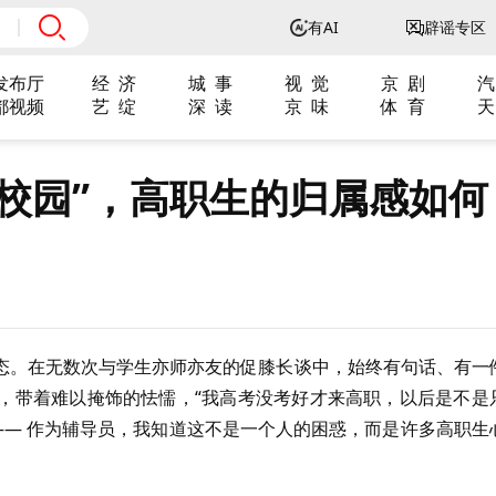
有AI
辟谣专区
发布厅
经 济
城 事
视 觉
京 剧
汽
都视频
艺 绽
深 读
京 味
体 育
天
“晒出校园”，高职生的归属感如何
态。在无数次与学生亦师亦友的促膝长谈中，始终有句话、有一
蚋，带着难以掩饰的怯懦，“我高考没考好才来高职，以后是不是
—— 作为辅导员，我知道这不是一个人的困惑，而是许多高职生