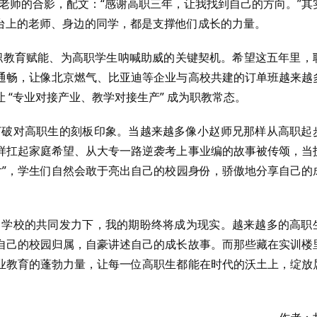
、老师的合影，配文：“感谢高职三年，让我找到自己的方向。”其
台上的老师、身边的同学，都是支撑他们成长的力量。
是为高职教育赋能、为高职学生呐喊助威的关键契机。希望这五年里，
通畅，让像北京燃气、比亚迪等企业与高校共建的订单班越来越
 “专业对接产业、教学对接生产” 成为职教常态。
，打破对高职生的刻板印象。当越来越多像小赵师兄那样从高职起
样扛起家庭希望、从大专一路逆袭考上事业编的故事被传颂，当
片”，学生们自然会敢于亮出自己的校园身份，骄傲地分享自己的
会、学校的共同发力下，我的期盼终将成为现实。越来越多的高职
自己的校园归属，自豪讲述自己的成长故事。而那些藏在实训楼
业教育的蓬勃力量，让每一位高职生都能在时代的沃土上，绽放