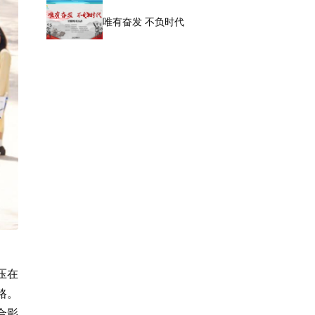
唯有奋发 不负时代
压在
路。
合影