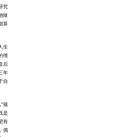
研究
她做
都算
人生
的维
造后
三年
于自
“规
既是
望有
，偶