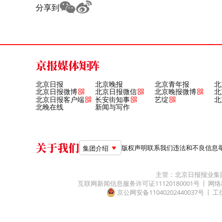
分享到
京报媒体矩阵
北京日报
北京晚报
北京青年报
北
北京日报微博
北京日报微信
北京晚报微博
北
北京日报客户端
长安街知事
艺绽
北
北晚在线
新闻与写作
关于我们
版权声明
联系我们
违法和不良信息举报电
集团介绍
主管：北京日报报业集
互联网新闻信息服务许可证11120180001号
网络
京公网安备11040202440037号
工信