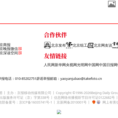
合作伙伴
京商报
北京发布
北京组工
北京网友说
京晚报微信
京深读空间
友情链接
人民网
新华网
央视网
光明网
中国网
中国日报网
话：010-85202751
辟谣举报邮箱：yaoyanjubao@takefoto.cn
团
主办：京报移动传媒有限公司
Copyright ©1996-
2026
Beijing Daily Gro
出版服务许可证（京）字第338号
信息网络传播视听节目许可证0122682号
部备案号：京ICP备16035741号-1
京新网备2010001号
网上有害