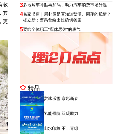
3
有教
多地购车补贴再加码，助力汽车消费市场升温
，其
4
名家书房｜周朴园是否知道蘩漪、周萍的私情？
杨立新：曹禺曾给出过确切答案
，更
5
要给全体职工“应休尽休”的底气
精品
赏冰乐雪 京彩新春
氢能领航 双碳助力
山水印象 不止青绿