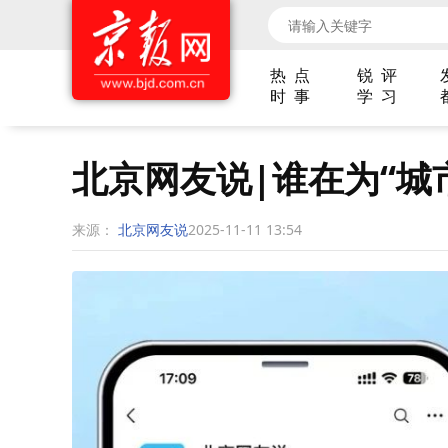
热 点
锐 评
时 事
学 习
北京网友说|谁在为“城
来源：
北京网友说
2025-11-11 13:54