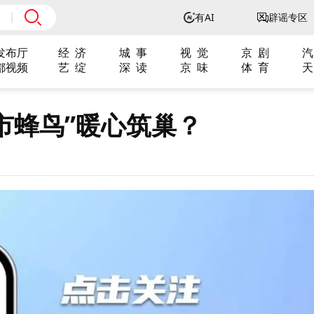
有AI
辟谣专区
发布厅
经 济
城 事
视 觉
京 剧
汽
都视频
艺 绽
深 读
京 味
体 育
天
市蜂鸟”暖心筑巢？