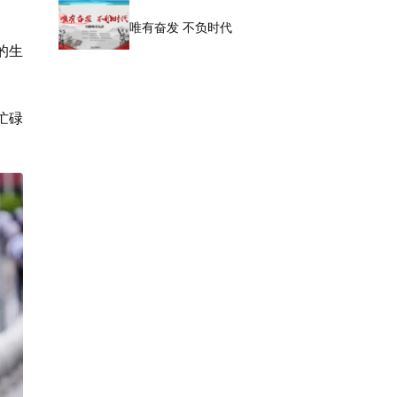
唯有奋发 不负时代
的生
忙碌