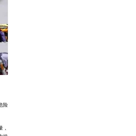
危险
量，