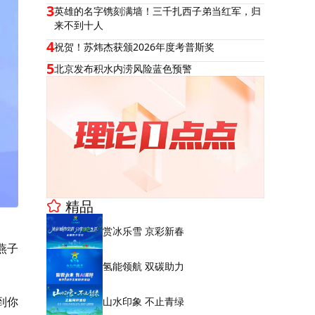
3
英雄的名字镌刻满墙！三千扎西子弟当红军，归
来不到十人
4
祝贺！苏炜杰获颁2026年度考普斯奖
5
北京发布积水内涝风险蓝色预警
精品
赏冰乐雪 京彩新春
燕子
氢能领航 双碳助力
到你
山水印象 不止青绿