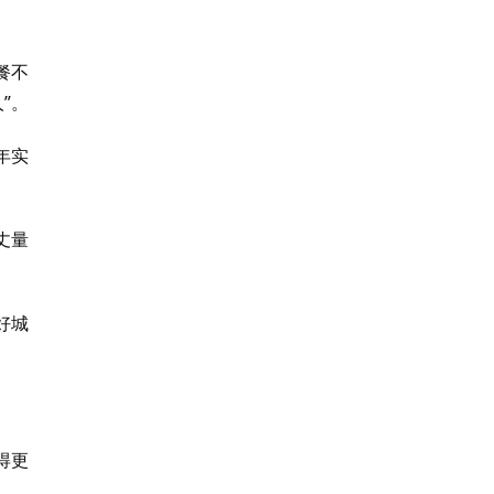
餐不
”。
年实
丈量
好城
得更