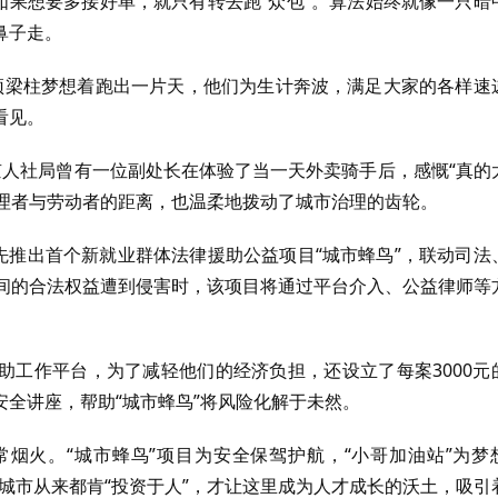
如果想要多接好单，就只有转去跑“众包”。算法始终就像一只暗
鼻子走。
的顶梁柱梦想着跑出一片天，他们为生计奔波，满足大家的各样速
看见。
京人社局曾有一位副处长在体验了当一天外卖骑手后，感慨“真的
管理者与劳动者的距离，也温柔地拨动了城市治理的齿轮。
先推出首个新就业群体法律援助公益项目“城市蜂鸟”，联动司法
期间的合法权益遭到侵害时，该项目将通过平台介入、公益律师等
助工作平台，为了减轻他们的经济负担，还设立了每案3000元
全讲座，帮助“城市蜂鸟”将风险化解于未然。
烟火。“城市蜂鸟”项目为安全保驾护航，“小哥加油站”为梦
座城市从来都肯“投资于人”，才让这里成为人才成长的沃土，吸引