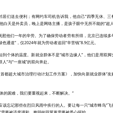
为邻居们送去便利；有网约车司机告诉我，他自己“四季无休、三
他白天是外卖员，晚上是网络主播，是孩子眼中无所不能的“超人
抚慰他们一年的辛劳。为了确保劳动者劳有所得，北京已连续多
色通道”，仅2024年就为劳动者追回“辛苦钱”8.9亿元。
知到个体的温度。新就业群体不是“城市边缘人”，他们是用双脚
群人”与“一座城”的双向奔赴。
入首都超大城市治理行动计划工作方案》，加快向新就业群体“友
体的困难，我们要重视起来，不断解决。”
应该忘记那些在烈日风雨中疾行的人。要让每一只“城市蜂鸟”飞
”需要被适度调和，脆弱的羽翼更需要被悉心呵护。