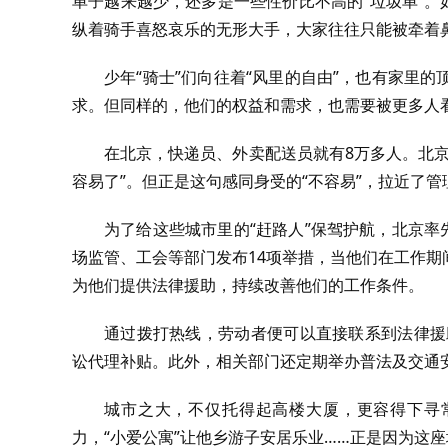
单子越来越少，还多是一些性价比不高的“垃圾单”。
纵着骑手喜怒哀乐的无形大手，大家往往只能被牵着
少年“骑士”们向往着“风里的自由”，也有家里
求。但同样的，他们的权益和需求，也需要被更多人
在北京，快递员、外卖配送员就有8万多人。北
容易了”。但正是这句感同身受的“不容易”，拉近了
为了给这些城市里的“赶路人”保驾护航，北京率
场监管、工会等部门发布14项举措，当他们在工作
为他们提供法律援助，持续改善他们的工作条件。
通过拨打热线，劳动者便可以直接联系到法律援
讼代理补贴。此外，相关部门还定期举办普法及交通安
城市之大，不仅托得起高楼大厦，更容得下寻常
力，“小爱公寓”让他乡游子安居乐业……正是因为这