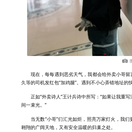
现在，每每遇到恶劣天气，我都会给外卖小哥留
久等的司机发红包“加鸡腿”。遇到不小心弄错地址的
正如“外卖诗人”王计兵诗中所写：“如果让我重
间一束光。”
当无数“小哥”们汇光如炬，照亮万家灯火，我们
翱翔的广阔天地，又有安全温暖的归巢之处。