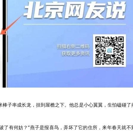
米棒子串成长龙，挂到屋檐之下。他总是小心翼翼，生怕磕碰了
破了有何妨？“燕子是报喜鸟，弄坏了它的住所，来年春天就不