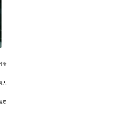
时给
持人
展翅