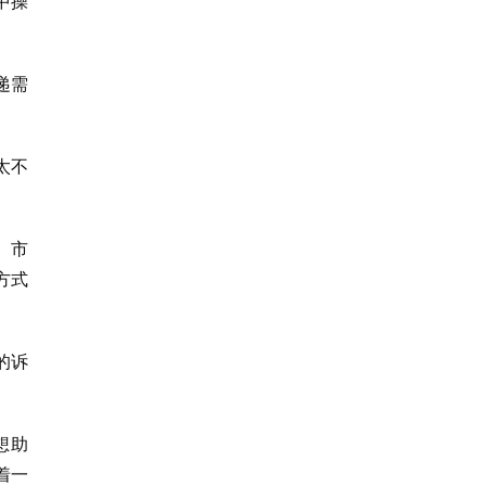
中操
递需
太不
、市
方式
的诉
想助
着一