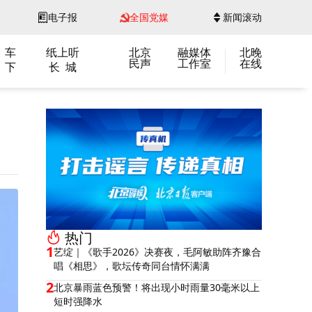
电子报
全国党媒
新闻滚动
 车
纸上听
北京
融媒体
北晚
民声
工作室
在线
 下
长 城
热门
1
艺绽｜《歌手2026》决赛夜，毛阿敏助阵齐豫合
唱《相思》，歌坛传奇同台情怀满满
2
北京暴雨蓝色预警！将出现小时雨量30毫米以上
短时强降水