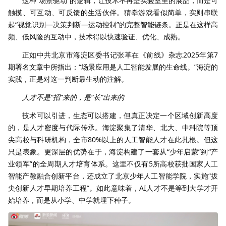
这种“场景驱动”的逻辑，让技术不再是实验室里的展品，而是可
触摸、可互动、可反馈的生活伙伴。猜拳游戏看似简单，实则串联
起“视觉识别—决策判断—运动控制”的完整智能链条。正是在这样高
频、低风险的互动中，技术得以快速验证、优化、成熟。
正如中共北京市海淀区委书记张革在《前线》杂志2025年第7
期署名文章中所指出：“场景应用是人工智能发展的生命线。”海淀的
实践，正是对这一判断最生动的注解。
人才不是“招”来的，是“长”出来的
技术可以引进，生态可以搭建，但真正决定一个区域创新高度
的，是人才密度与代际传承。海淀聚集了清华、北大、中科院等顶
尖高校与科研机构，全市80%以上的人工智能人才在此扎根。但这
只是表象。更深层的优势在于，海淀构建了一套从“少年启蒙”到“产
业领军”的全周期人才培育体系。这里不仅有5所高校获批国家人工
智能产教融合创新平台，还成立了北京少年人工智能学院，实施“拔
尖创新人才早期培养工程”。如此意味着，AI人才不是等到大学才开
始培养，而是从小学、中学就埋下种子。