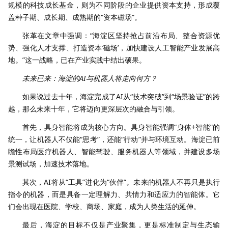
规模的科技成长基金，则为不同阶段的企业提供资本支持，形成覆
盖种子期、成长期、成熟期的“资本磁场”。
张革在文章中强调：“海淀区坚持抢占前沿布局、整合资源优
势、强化人才支撑、打造资本‘磁场’，加快建设人工智能产业发展高
地。”这一战略，已在产业实践中结出硕果。
未来已来：海淀的AI与机器人将走向何方？
如果说过去十年，海淀完成了AI从“技术突破”到“场景验证”的跨
越，那么未来十年，它将迈向更深层次的融合与引领。
首先，具身智能将成为核心方向。具身智能强调“身体+智能”的
统一，让机器人不仅能“思考”，还能“行动”并与环境互动。海淀已前
瞻性布局医疗机器人、智能驾驶、服务机器人等领域，并建设多场
景测试场，加速技术落地。
其次，AI将从“工具”进化为“伙伴”。未来的机器人不再只是执行
指令的机器，而是具备一定理解力、共情力和适应力的智能体。它
们会出现在医院、学校、商场、家庭，成为人类生活的延伸。
最后，海淀的目标不仅是产业聚集，更是标准制定与生态输