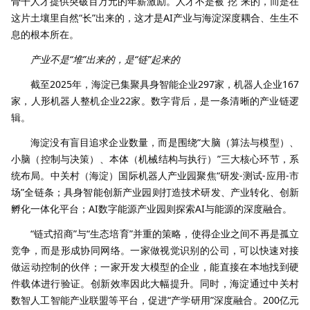
骨干人才提供突破百万元的年薪激励。人才不是被“挖”来的，而是在
这片土壤里自然“长”出来的，这才是AI产业与海淀深度耦合、生生不
息的根本所在。
产业不是“堆”出来的，是“链”起来的
截至2025年，海淀已集聚具身智能企业297家，机器人企业167
家，人形机器人整机企业22家。数字背后，是一条清晰的产业链逻
辑。
海淀没有盲目追求企业数量，而是围绕“大脑（算法与模型）、
小脑（控制与决策）、本体（机械结构与执行）”三大核心环节，系
统布局。中关村（海淀）国际机器人产业园聚焦“研发-测试-应用-市
场”全链条；具身智能创新产业园则打造技术研发、产业转化、创新
孵化一体化平台；AI数字能源产业园则探索AI与能源的深度融合。
“链式招商”与“生态培育”并重的策略，使得企业之间不再是孤立
竞争，而是形成协同网络。一家做视觉识别的公司，可以快速对接
做运动控制的伙伴；一家开发大模型的企业，能直接在本地找到硬
件载体进行验证。创新效率因此大幅提升。同时，海淀通过中关村
数智人工智能产业联盟等平台，促进“产学研用”深度融合。200亿元