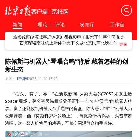
新闻
理论
|
评论
发布厅
工作室
热点
锐评
经济
城事
辟谣
京剧
都视频
电子报
汽车
时事
学习
视觉
艺绽
深读
京味
纸上听
体育
天下
长城
北京民声
北晚在线
陈佩斯与机器人“琴唱合鸣”背后 藏着怎样的创
新生态
来源：
环球网
2025-11-10 15:20
“石头、剪子、布！”在新浪新闻·探索大会的“2052未来生活
Space”现场，著名演员陈佩斯父子正和一台名叫“灵宝”的机器人猜
拳。赢了还能收到机器人亲手递来的盲盒。陈大愚让“琴宝”机器人为
父亲弹奏一曲《莫斯科郊外的晚上》，陈佩斯听得兴起，跟着节奏
演唱，这一幕人机协同的戏码，不禁令围观群众拍手叫好。