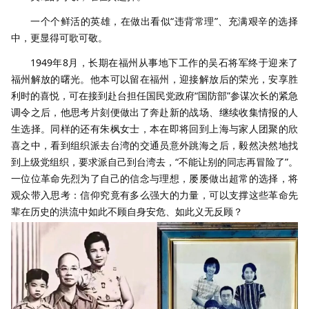
一个个鲜活的英雄，在做出看似“违背常理”、充满艰辛的选择
中，更显得可歌可敬。
1949年8月，长期在福州从事地下工作的吴石将军终于迎来了
福州解放的曙光。他本可以留在福州，迎接解放后的荣光，安享胜
利时的喜悦，可在接到赴台担任国民党政府“国防部”参谋次长的紧急
调令之后，他思考片刻便做出了奔赴新的战场、继续收集情报的人
生选择。同样的还有朱枫女士，本在即将回到上海与家人团聚的欣
喜之中，看到组织派去台湾的交通员意外跳海之后，毅然决然地找
到上级党组织，要求派自己到台湾去，“不能让别的同志再冒险了”。
一位位革命先烈为了自己的信念与理想，屡屡做出超常的选择，将
观众带入思考：信仰究竟有多么强大的力量，可以支撑这些革命先
辈在历史的洪流中如此不顾自身安危、如此义无反顾？