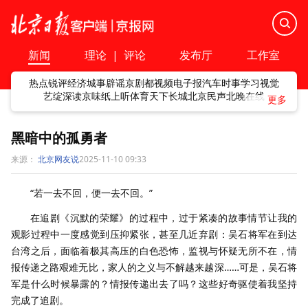
新闻
理论
|
评论
发布厅
工作室
热点
锐评
经济
城事
辟谣
京剧
都视频
电子报
汽车
时事
学习
视觉
艺绽
深读
京味
纸上听
体育
天下
长城
北京民声
北晚在线
黑暗中的孤勇者
来源：
北京网友说
2025-11-10 09:33
“若一去不回，便一去不回。”
在追剧《沉默的荣耀》的过程中，过于紧凑的故事情节让我的
观影过程中一度感觉到压抑紧张，甚至几近弃剧：吴石将军在到达
台湾之后，面临着极其高压的白色恐怖，监视与怀疑无所不在，情
报传递之路艰难无比，家人的之义与不解越来越深……可是，吴石将
军是什么时候暴露的？情报传递出去了吗？这些好奇驱使着我坚持
完成了追剧。