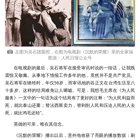
左图为吴石团圆照，右图为电视剧《沉默的荣耀》里的全家福
图源：人民日报公众号
在电视剧的最后，吴石将军在接受审讯时说的一段话，让我既
震惊又敬佩。从事地下情报工作多年的他，竟然并不是共产党员。
吴石将军在牺牲时，年仅56岁，而审讯他的谷正文在台湾生活至八
十多岁。这样的结局难免让人唏嘘。可是，我想毛主席在《为人民
服务》一文中的一句话为这个结局有了更好的注释：“为人民利益而
死，就比泰山还重；替法西斯卖力，替剥削人民和压迫人民的人去
死，就比鸿毛还轻”。
英雄的可亲，唯在其信念。
《沉默的荣耀》播出以后，意外地收获了亮眼的播放数据：刷