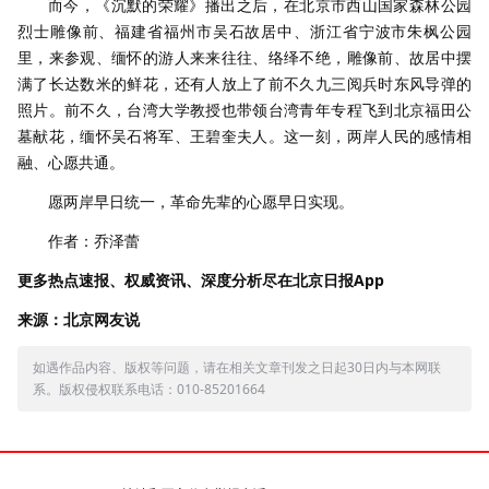
而今，《沉默的荣耀》播出之后，在北京市西山国家森林公园
烈士雕像前、福建省福州市吴石故居中、浙江省宁波市朱枫公园
里，来参观、缅怀的游人来来往往、络绎不绝，雕像前、故居中摆
满了长达数米的鲜花，还有人放上了前不久九三阅兵时东风导弹的
照片。前不久，台湾大学教授也带领台湾青年专程飞到北京福田公
墓献花，缅怀吴石将军、王碧奎夫人。这一刻，两岸人民的感情相
融、心愿共通。
愿两岸早日统一，革命先辈的心愿早日实现。
作者：乔泽蕾
更多热点速报、权威资讯、深度分析尽在北京日报App
来源：北京网友说
如遇作品内容、版权等问题，请在相关文章刊发之日起30日内与本网联
系。版权侵权联系电话：010-85201664