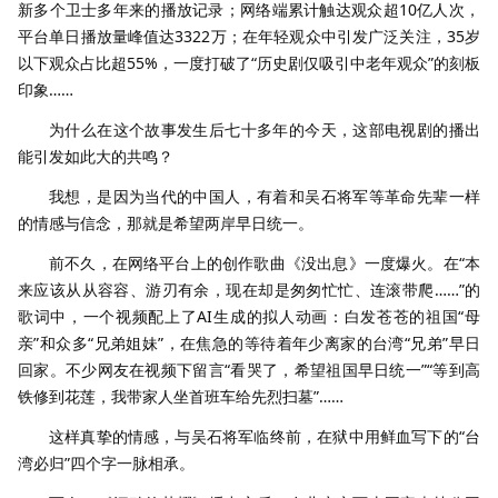
新多个卫士多年来的播放记录；网络端累计触达观众超10亿人次，
平台单日播放量峰值达3322万；在年轻观众中引发广泛关注，35岁
以下观众占比超55%，一度打破了“历史剧仅吸引中老年观众”的刻板
印象……
为什么在这个故事发生后七十多年的今天，这部电视剧的播出
能引发如此大的共鸣？
我想，是因为当代的中国人，有着和吴石将军等革命先辈一样
的情感与信念，那就是希望两岸早日统一。
前不久，在网络平台上的创作歌曲《没出息》一度爆火。在“本
来应该从从容容、游刃有余，现在却是匆匆忙忙、连滚带爬……”的
歌词中，一个视频配上了AI生成的拟人动画：白发苍苍的祖国“母
亲”和众多“兄弟姐妹”，在焦急的等待着年少离家的台湾“兄弟”早日
回家。不少网友在视频下留言“看哭了，希望祖国早日统一”“等到高
铁修到花莲，我带家人坐首班车给先烈扫墓”……
这样真挚的情感，与吴石将军临终前，在狱中用鲜血写下的“台
湾必归”四个字一脉相承。