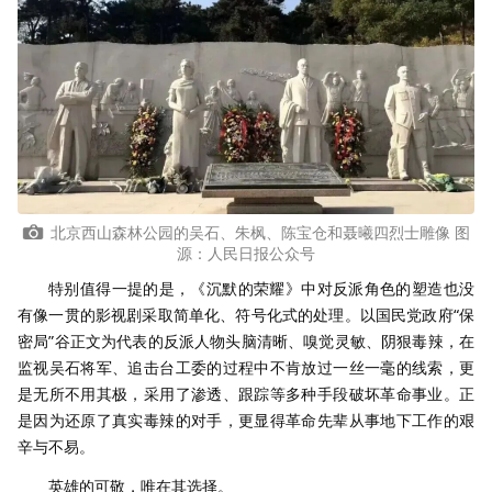
北京西山森林公园的吴石、朱枫、陈宝仓和聂曦四烈士雕像 图
源：人民日报公众号
特别值得一提的是，《沉默的荣耀》中对反派角色的塑造也没
有像一贯的影视剧采取简单化、符号化式的处理。以国民党政府“保
密局”谷正文为代表的反派人物头脑清晰、嗅觉灵敏、阴狠毒辣，在
监视吴石将军、追击台工委的过程中不肯放过一丝一毫的线索，更
是无所不用其极，采用了渗透、跟踪等多种手段破坏革命事业。正
是因为还原了真实毒辣的对手，更显得革命先辈从事地下工作的艰
辛与不易。
英雄的可敬，唯在其选择。