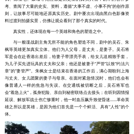
考、查阅了大量的史实、资料，遵循“大事不虚、小事不拘”的创作原
则，让故事尽可能地还原真实历史。剧中屡次出现由黑白色影像资
料过渡到拍摄实景，仿佛让观众看到了那个真实的时代。
真实性，还体现在每一个英雄和角色的塑造之中。
与一般谍战剧主角无所不能的角色塑造不同，剧中的吴石、朱
枫等英雄更加真实立体。他们为人父母，是丈夫，是妻子。吴石将
军是会在赴香港出差后，给妻子带漂亮手表，给女儿送精致手套，
为儿子买先进玩具的丈夫和父亲；他还是被妻子“严管”以致“约法六
章”的“妻管严”。朱枫女士是结束在香港的工作后，满心期盼到上海
与丈夫、女儿团聚的妻子与母亲。在面对紧急情况时，他们也会有
像普通人一样的焦急与失误。在交通线被切断之后，吴石将军也
会“着急上火”，孤身犯险、亲自到秘密联络点去接头；在听到因情报
延误、解放军战士伤亡惨重时，他一时血压飙升致使昏迷……革命英
雄之所以是英雄，是因为他们首先是一个个鲜活、具有“人性”的个
体。