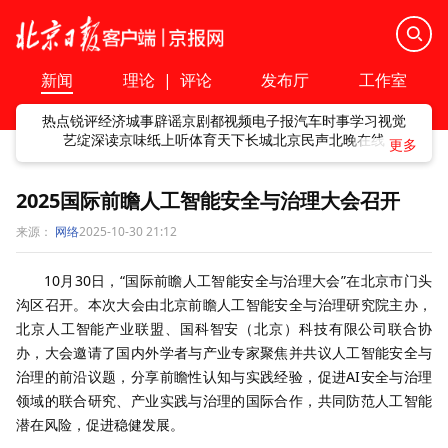
新闻
理论
|
评论
发布厅
工作室
热点
锐评
经济
城事
辟谣
京剧
都视频
电子报
汽车
时事
学习
视觉
艺绽
深读
京味
纸上听
体育
天下
长城
北京民声
北晚在线
2025国际前瞻人工智能安全与治理大会召开
来源：
网络
2025-10-30 21:12
10月30日，“国际前瞻人工智能安全与治理大会”在北京市门头
沟区召开。本次大会由北京前瞻人工智能安全与治理研究院主办，
北京人工智能产业联盟、国科智安（北京）科技有限公司联合协
办，大会邀请了国内外学者与产业专家聚焦并共议人工智能安全与
治理的前沿议题，分享前瞻性认知与实践经验，促进AI安全与治理
领域的联合研究、产业实践与治理的国际合作，共同防范人工智能
潜在风险，促进稳健发展。