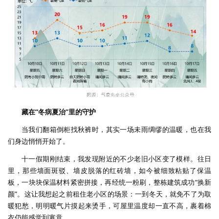
藏在“冬病夏治”里的守护
当我们翻箱倒柜找秋裤时，其实一场未雨绸缪的温暖，也在我
们身边悄悄开始了。
十一假期刚结束，我发现附近的不少老旧小区变了模样。往日
里，那些墙面斑驳、墙皮脱落的红砖墙，如今被细致粘贴了保温
板，一块块保温材料紧密拼接，再经统一粉刷，整栋建筑成功“换新
颜”。这让我想起之前租住老小区的场景：一到冬天，就免不了为取
暖犯愁，明明暖气片摸起来烫手，可屋里温度却一直不高，裹着棉
衣仍能感觉到寒意。