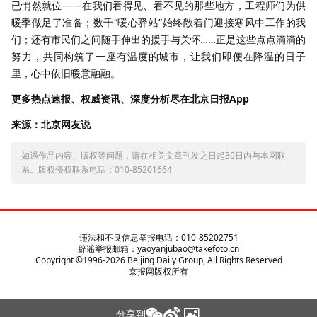
已悄然就位——在我们看得见、看不见的那些地方，工程师们为供
暖季做足了准备；数千“暖心驿站”始终敞着门迎接寒风中工作的我
们；还有市民们之间随手伸出的援手与关怀……正是这些点点滴滴的
努力，共同构筑了一座有温度的城市，让我们即便在降温的日子
里，心中依旧暖意融融。
更多热点速报、权威资讯、深度分析尽在北京日报App
来源：北京网友说
如遇作品内容、版权等问题，请在相关文章刊发之日起30日内与本网联
系。版权侵权联系电话：010-85201664
违法和不良信息举报电话：010-85202751
辟谣举报邮箱：yaoyanjubao@takefoto.cn
Copyright ©1996-
2026
Beijing Daily Group, All Rights Reserved
京报网版权所有
分享到