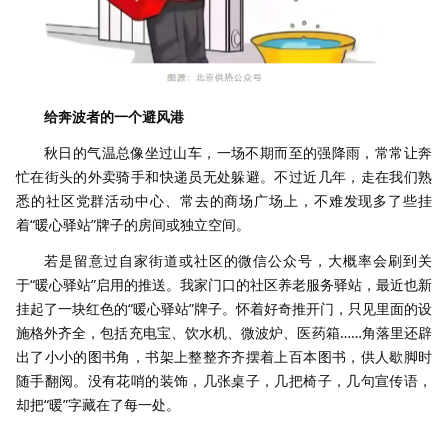
给奔波者的一个避风港
秋日的气温总像坐过山车，一场不期而至的强降雨，常常让奔
忙在街头的外卖骑手和快递员无处躲避。不过近几年，走在我们熟
悉的社区党群活动中心、常去的商场广场上，不难发现多了些挂
着“暖心驿站”牌子的房间或独立空间。
若是留意过自家街道或社区的微信公众号，大概率会刷到关
于“暖心驿站”启用的推送。我家门口的社区养老服务驿站，最近也新
挂起了一块红色的“暖心驿站”牌子。怀着好奇推开门，只见里面的设
施格外齐全，包括充电宝、饮水机、微波炉、医药箱……角落里还辟
出了小小的图书角，书架上整整齐齐摆着上百本图书，供人歇脚时
随手翻阅。没有花哨的装饰，几张桌子，几把椅子，几句宣传语，
却把“暖”字藏在了每一处。