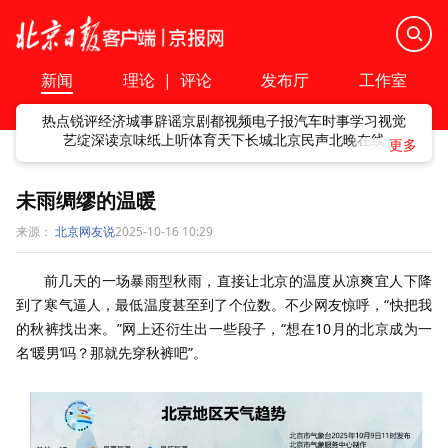
新闻
理论
|
评论
发布厅
工作室
热点
锐评
经济
城事
辟谣
京剧
都视频
电子报
汽车
时事
学习
视觉
艺绽
深读
京味
纸上听
体育
天下
长城
北京民声
北晚在线
未雨绸缪的温暖
来源：
北京网友说
2025-10-16 10:29
前几天的一场暴雨型秋雨，直接让北京的温度从凉爽宜人下降
到了寒气逼人，最低温度甚至到了个位数。不少网友惊呼，“快把我
的秋裤找出来。”网上还衍生出一些段子，“想在10月的北京成为一
名‘暖男’吗？那就先穿秋裤吧”。