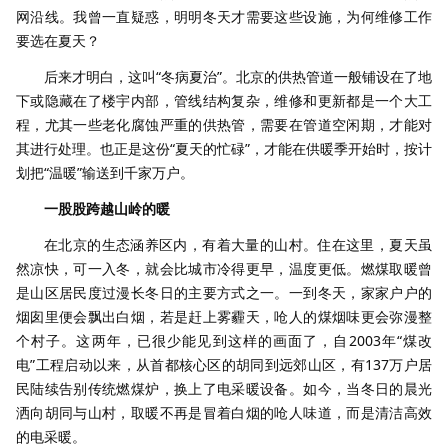
网沿线。我曾一直疑惑，明明冬天才需要这些设施，为何维修工作
要选在夏天？
后来才明白，这叫“冬病夏治”。北京的供热管道一般铺设在了地
下或隐藏在了楼宇内部，管线结构复杂，维修和更新都是一个大工
程，尤其一些老化腐蚀严重的供热管，需要在管道空闲期，才能对
其进行处理。也正是这份“夏天的忙碌”，才能在供暖季开始时，按计
划把“温暖”输送到千家万户。
一股股跨越山岭的暖
在北京的生态涵养区内，有着大量的山村。住在这里，夏天虽
然凉快，可一入冬，就会比城市冷得更早，温度更低。燃煤取暖曾
是山区居民度过漫长冬日的主要方式之一。一到冬天，家家户户的
烟囱里便会飘出白烟，若是赶上雾霾天，呛人的煤烟味更会弥漫整
个村子。这两年，已很少能见到这样的画面了，自2003年“煤改
电”工程启动以来，从首都核心区的胡同到远郊山区，有137万户居
民陆续告别传统燃煤炉，换上了电采暖设备。如今，当冬日的晨光
洒向胡同与山村，取暖不再是冒着白烟的呛人味道，而是清洁高效
的电采暖。