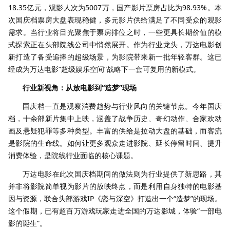
18.35亿元，观影人次为5007万，国产影片票房占比为98.93%。本
次国庆档票房大盘表现稳健，多元影片供给满足了不同受众的观影
需求。当行业将目光聚焦于票房排位之时，一些更具长期价值的模
式探索正在头部院线公司中悄然展开。作为行业龙头，万达电影创
新打造了备受追捧的超级场景，为影院带来新一批年轻客群。这已
经成为万达电影“超级娱乐空间”战略下一套可复用的新模式。
行业新视角：从放电影到“造梦”现场
国庆档一直是观察消费趋势与行业风向的关键节点。今年国庆
档，十余部新片集中上映，涵盖了战争历史、奇幻动作、合家欢动
画及悬疑犯罪等多种类型。丰富的供给是拉动大盘的基础，而客流
是影院的生命线。如何让更多观众走进影院、延长停留时间、提升
消费体验，是院线行业面临的核心课题。
万达电影在此次国庆档期间的做法则为行业提供了新思路，其
并非将影院简单视为影片的放映终点，而是利用自身独特的电影基
因与资源，联合头部游戏IP《恋与深空》打造出一个“造梦”的现场。
这个假期，已有超百万游戏玩家走进全国的万达影城，体验“一部电
影的诞生”。