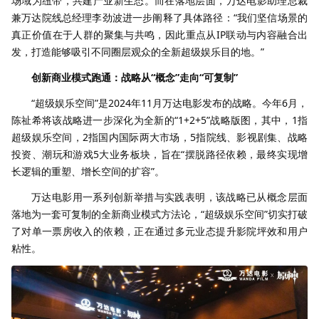
场域为纽带，共建产业新生态。而在落地层面，万达电影助理总裁
兼万达院线总经理李劲波进一步阐释了具体路径：“我们坚信场景的
真正价值在于人群的聚集与共鸣，因此重点从IP联动与内容融合出
发，打造能够吸引不同圈层观众的全新超级娱乐目的地。”
创新商业模式跑通：战略从“概念”走向“可复制”
“超级娱乐空间”是2024年11月万达电影发布的战略。今年6月，
陈祉希将该战略进一步深化为全新的“1+2+5”战略版图，其中，1指
超级娱乐空间，2指国内国际两大市场，5指院线、影视剧集、战略
投资、潮玩和游戏5大业务板块，旨在“摆脱路径依赖，最终实现增
长逻辑的重塑、增长空间的扩容”。
万达电影用一系列创新举措与实践表明，该战略已从概念层面
落地为一套可复制的全新商业模式方法论，“超级娱乐空间”切实打破
了对单一票房收入的依赖，正在通过多元业态提升影院坪效和用户
粘性。