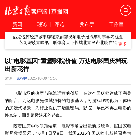
新闻
理论
|
评论
发布厅
工作室
热点
锐评
经济
城事
辟谣
京剧
都视频
电子报
汽车
时事
学习
视觉
艺绽
深读
京味
纸上听
体育
天下
长城
北京民声
北晚在线
以“电影基因”重塑影院价值 万达电影国庆档玩
出新花样
来源：
京报网
2025-10-09 15:56
电影市场的热度与院线运营的创新，在这个国庆档达成了完美
的融合。万达电影凭借其独特的电影基因，将游戏IP转化为可体验
的沉浸式场景，为行业提供了增量密码。影院，早已不再是电影的
终点站，而是超级娱乐的起点。
随着国庆中秋假期结束，电影市场交出最新成绩单。据国家电
影局数据显示，10月1日至8日，我国2025年国庆档电影总票房为