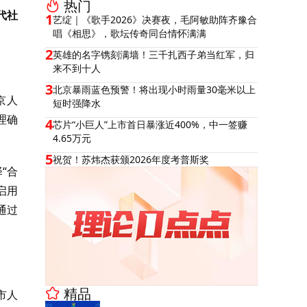
热门
代社
1
艺绽｜《歌手2026》决赛夜，毛阿敏助阵齐豫合
唱《相思》，歌坛传奇同台情怀满满
2
英雄的名字镌刻满墙！三千扎西子弟当红军，归
来不到十人
3
北京暴雨蓝色预警！将出现小时雨量30毫米以上
京人
短时强降水
理确
4
芯片“小巨人”上市首日暴涨近400%，中一签赚
4.65万元
5
祝贺！苏炜杰获颁2026年度考普斯奖
“合
启用
通过
精品
市人