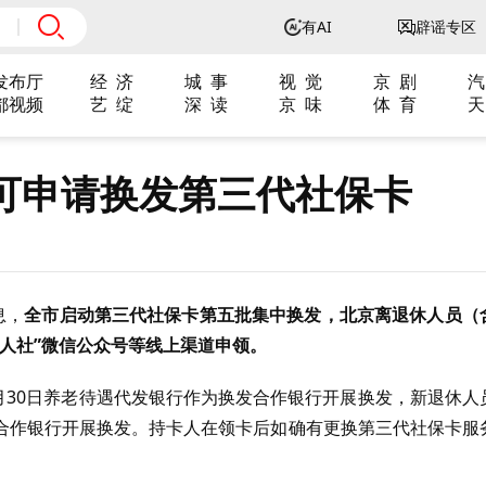
有AI
辟谣专区
发布厅
经 济
城 事
视 觉
京 剧
汽
都视频
艺 绽
深 读
京 味
体 育
天
可申请换发第三代社保卡
息，
全市启动第三代社保卡第五批集中换发，北京离退休人员（
人社”微信公众号等线上渠道申领。
9月30日养老待遇代发银行作为换发合作银行开展换发，新退休人
合作银行开展换发。持卡人在领卡后如确有更换第三代社保卡服