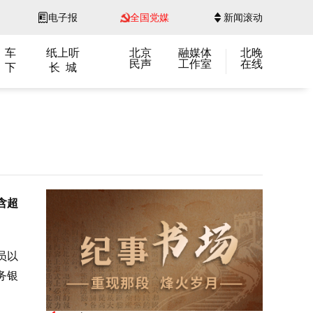
电子报
全国党媒
新闻滚动
 车
纸上听
北京
融媒体
北晚
民声
工作室
在线
 下
长 城
含超
员以
务银