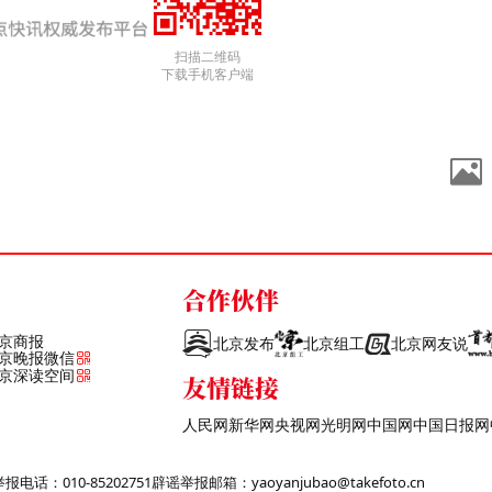
扫描二维码
下载手机客户端
合作伙伴
京商报
北京发布
北京组工
北京网友说
京晚报微信
京深读空间
友情链接
人民网
新华网
央视网
光明网
中国网
中国日报网
话：010-85202751
辟谣举报邮箱：yaoyanjubao@takefoto.cn