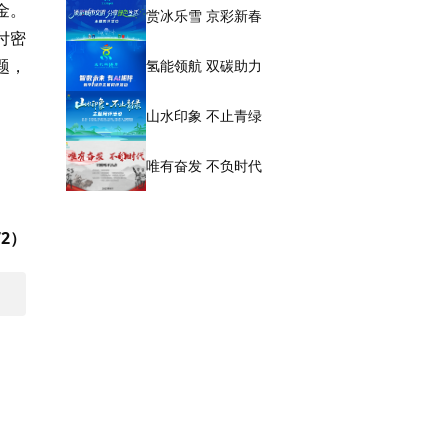
金。
赏冰乐雪 京彩新春
付密
题，
氢能领航 双碳助力
山水印象 不止青绿
唯有奋发 不负时代
2）