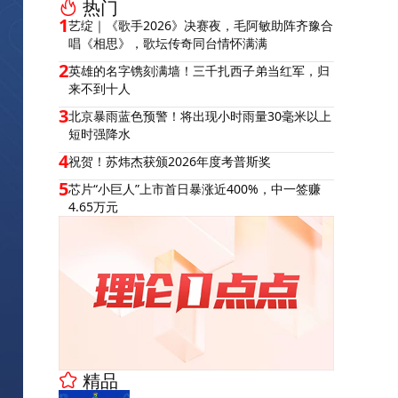
热门
1
艺绽｜《歌手2026》决赛夜，毛阿敏助阵齐豫合
唱《相思》，歌坛传奇同台情怀满满
2
英雄的名字镌刻满墙！三千扎西子弟当红军，归
来不到十人
3
北京暴雨蓝色预警！将出现小时雨量30毫米以上
短时强降水
4
祝贺！苏炜杰获颁2026年度考普斯奖
5
芯片“小巨人”上市首日暴涨近400%，中一签赚
4.65万元
精品