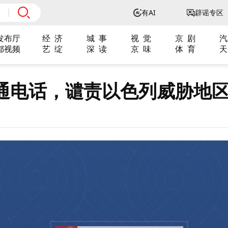
有AI
辟谣专区
发布厅
经 济
城 事
视 觉
京 剧
汽
都视频
艺 绽
深 读
京 味
体 育
天
通电话，谴责以色列威胁地