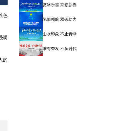
赏冰乐雪 京彩新春
以色
氢能领航 双碳助力
山水印象 不止青绿
强调
唯有奋发 不负时代
人的