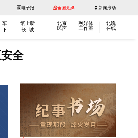
电子报
全国党媒
新闻滚动
 车
纸上听
北京
融媒体
北晚
民声
工作室
在线
 下
长 城
区安全