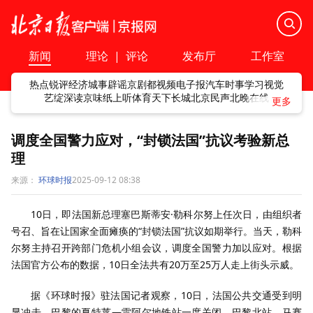
新闻
理论
|
评论
发布厅
工作室
热点
锐评
经济
城事
辟谣
京剧
都视频
电子报
汽车
时事
学习
视觉
艺绽
深读
京味
纸上听
体育
天下
长城
北京民声
北晚在线
调度全国警力应对，“封锁法国”抗议考验新总
理
来源：
环球时报
2025-09-12 08:38
10日，即法国新总理塞巴斯蒂安·勒科尔努上任次日，由组织者
号召、旨在让国家全面瘫痪的“封锁法国”抗议如期举行。当天，勒科
尔努主持召开跨部门危机小组会议，调度全国警力加以应对。根据
法国官方公布的数据，10日全法共有20万至25万人走上街头示威。
据《环球时报》驻法国记者观察，10日，法国公共交通受到明
显冲击。巴黎的夏特莱—雷阿尔地铁站一度关闭，巴黎北站、马赛