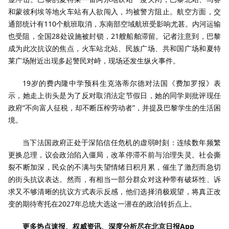
和蒙彼利埃等地火车站有人欲闯入，均被警方阻止。航空方面，交
通部统计有110个航班取消，东南部空域航班受影响尤甚。内河运输
也受阻，全国28处设施被封锁，21艘船舶滞留。记者注意到，巴黎
成为此次抗议的焦点，火车站北站、民族广场、共和国广场和夏特
莱广场附近出现多起警民对峙，现场还发生纵火事件。
19岁的费内隆中学预科生克洛蒂尔德对法国《费加罗报》表
示，她走上街头是为了反对取消法定节假日，她的同学则批评现任
政府“不向富人征税，却不断压榨劳动者”，并提及巴黎学生的生活困
境。
当下法国政府正处于深陷信任危机的虚弱时刻：连续数年频繁
更换总理，议会政治陷入僵局，改革停滞不前与治理失灵。社会撕
裂不断加深，民众的不满与失望情绪日积月累，催生了激烈而急切
的街头抗议表达。然而，有相当一部分群众对这种带有破坏性、诉
求又不够清晰的抗议方式表示反感，他们选择消极观望，将真正改
变的期待寄托在2027年总统大选这一潜在的政治转折点上。
更多热点速报、权威资讯、深度分析尽在北京日报App