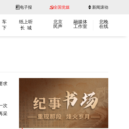
电子报
全国党媒
新闻滚动
 车
纸上听
北京
融媒体
北晚
民声
工作室
在线
 下
长 城
要求
一次
再采