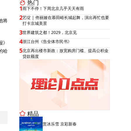
热门
1
雨下不停！下周北京几乎天天有雨
2
艺绽 | 佟丽娅在慕田峪长城起舞，演出再忙也要
他将
打卡京城美景
3
世界建筑之都！2029，北京见
4
浙江台州《告全体市民书》
报》
5
的哈
北京再出楼市新政：放宽购房门槛、提高公积金
贷款额度
精品
赏冰乐雪 京彩新春