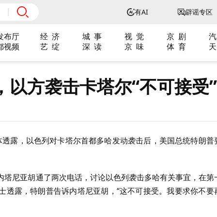
有AI
辟谣专区
发布厅
经 济
城 事
视 觉
京 剧
汽
都视频
艺 绽
深 读
京 味
体 育
天
，以方袭击卡塔尔“不可接受”
该媒体透露，以色列对卡塔尔首都多哈发动袭击后，美国总统特朗普
日与内塔尼亚胡通了两次电话，讨论以色列袭击多哈有关事宜，在第
士透露，特朗普告诉内塔尼亚胡，“这不可接受。我要求你不要